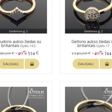
Gedimino g. 2
Gedimino g. 2
udono aukso žiedas su
Geltono aukso žiedas 
briliantais
briliantais
Dydis: 16.5
Dydis: 17
-40%
534 €
-40%
744
890,00 €
1 240,00 €
DAUGIAU
DAUGIAU