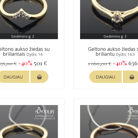
Gedimino g. 2
Gedimino g. 2
eltono aukso žiedas su
Geltono aukso žiedas 
briliantais
briliantu
Dydis: 16
Dydis: 16.5
-40%
501 €
-40%
636
835,00 €
1 060,00 €
DAUGIAU
DAUGIAU