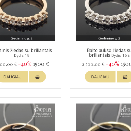
Gedimino g. 2
Gedimino g. 2
inis žiedas su briliantais
Balto aukso žiedas s
briliantais
Dydis: 19
Dydis: 16.8
-40%
1500 €
-40%
150
500,00 €
2 500,00 €
DAUGIAU
DAUGIAU