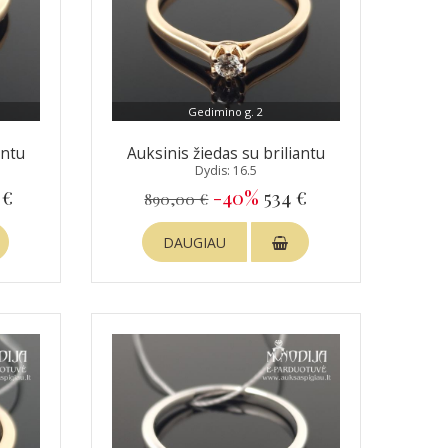
Gedimino g. 2
antu
Auksinis žiedas su briliantu
Dydis: 16.5
 €
-40%
534 €
890,00 €
DAUGIAU