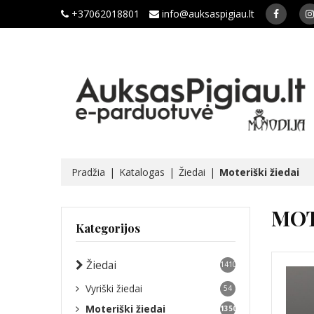
+37062018801
info@auksaspigiau.lt
Pradžia
Katalogas
Žiedai
Moteriški žiedai
MOT
Kategorijos
Žiedai
1410
Vyriški žiedai
54
Moteriški žiedai
1350