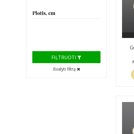
Plotis, cm
G
FILTRUOTI
Išvalyti filtrą