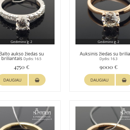
Gedimino g. 2
Gedimino g. 2
Balto aukso žiedas su
Auksinis žiedas su brili
briliantais
Dydis: 16.5
Dydis: 16.3
4750 €
9000 €
DAUGIAU
DAUGIAU