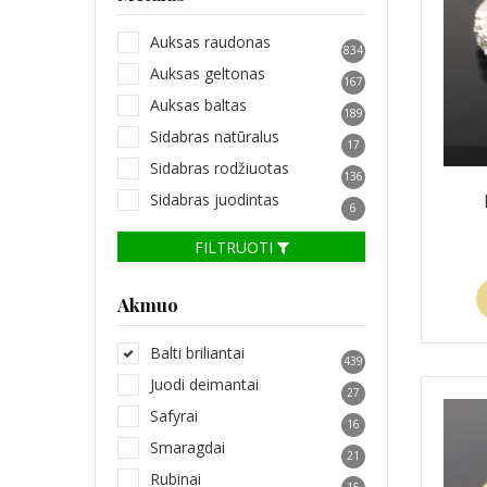
Auksas raudonas
834
Auksas geltonas
167
Auksas baltas
189
Sidabras natūralus
17
Sidabras rodžiuotas
136
Sidabras juodintas
6
FILTRUOTI
Akmuo
Balti briliantai
439
Juodi deimantai
27
Safyrai
16
Smaragdai
21
Rubinai
15