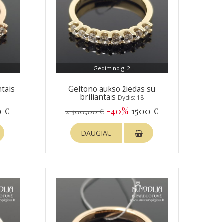
Gedimino g. 2
ntais
Geltono aukso žiedas su
briliantais
Dydis: 18
0 €
-40%
1500 €
2 500,00 €
DAUGIAU