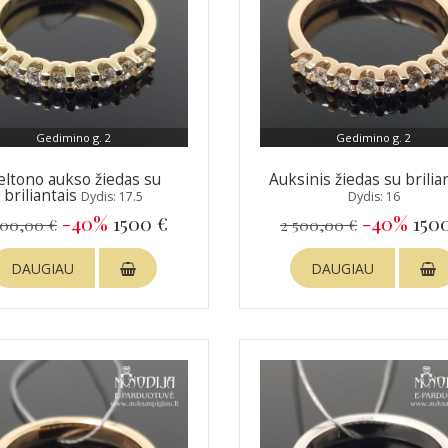
Gedimino g. 2
Gedimino g. 2
eltono aukso žiedas su
Auksinis žiedas su brilia
briliantais
Dydis: 17.5
Dydis: 16
-40%
1500 €
-40%
150
500,00 €
2 500,00 €
DAUGIAU
DAUGIAU