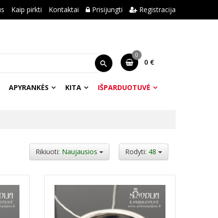
us
Kaip pirkti
Kontaktai
Prisijungti
Registracija
0
0 €
APYRANKĖS
KITA
IŠPARDUOTUVĖ
Rikiuoti:
Naujausios
Rodyti:
48