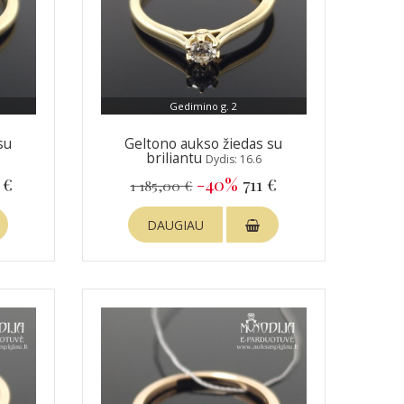
Gedimino g. 2
su
Geltono aukso žiedas su
briliantu
Dydis: 16.6
 €
-40%
711 €
1 185,00 €
DAUGIAU