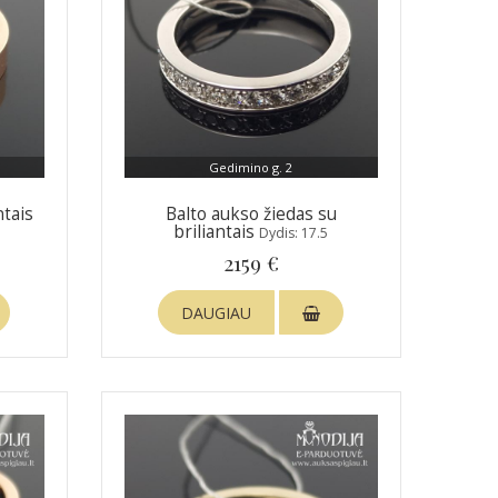
Gedimino g. 2
ntais
Balto aukso žiedas su
briliantais
Dydis: 17.5
2159 €
DAUGIAU