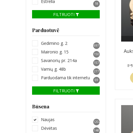
Estrella
18
FILTRUOTI
Parduotuvė
Gedimino g. 2
697
Auks
Maironio g. 15
150
Savanorių pr. 214a
157
2 
Varnių g. 48b
277
Parduodama tik internetu
69
FILTRUOTI
Būsena
Naujas
1202
Dėvėtas
148