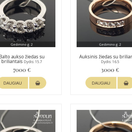
Gedimino g. 2
Gedimino g. 2
Balto aukso žiedas su
Auksinis žiedas su brilia
briliantais
Dydis: 15.7
Dydis: 16.5
7000 €
3000 €
DAUGIAU
DAUGIAU