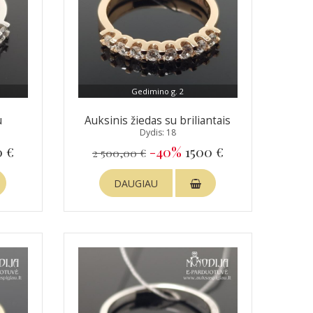
Gedimino g. 2
u
Auksinis žiedas su briliantais
Dydis: 18
0 €
-40%
1500 €
2 500,00 €
DAUGIAU