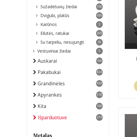
Sužadėtuvių žiedai
336
Dvigubi, platūs
436
Karūnos
3
Eilutės, ratukai
269
Su tarpeliu, nesujungti
36
Vestuviniai žiedai
5
Auskarai
1569
Pakabukai
824
Grandinėlės
1000
Apyrankės
518
Kita
168
Išparduotuvė
374
Metalas