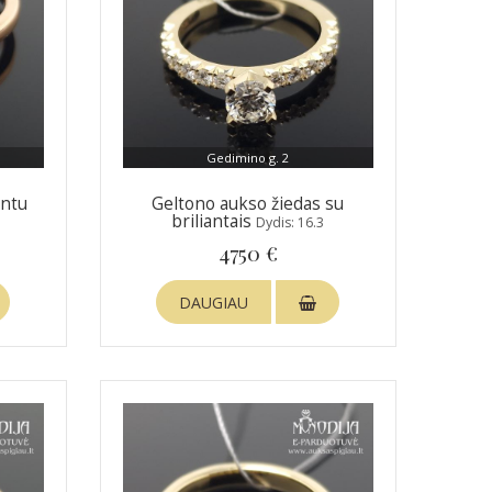
Gedimino g. 2
antu
Geltono aukso žiedas su
briliantais
Dydis: 16.3
4750 €
DAUGIAU