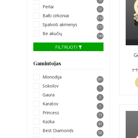
Perlai
22
Balti cirkoniai
514
Spalvoti akmenys
213
Be akučių
144
FILTRUOTI
G
Gamintojas
2 
Monodija
281
Sokolov
1
Gaura
3
Karatov
1
Princess
13
Kazka
47
Best Diamonds
58