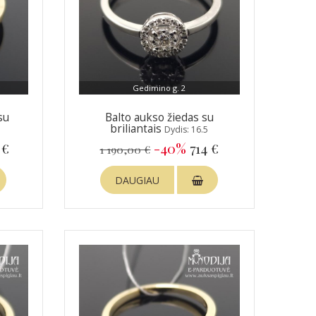
Gedimino g. 2
su
Balto aukso žiedas su
briliantais
Dydis: 16.5
 €
-40%
714 €
1 190,00 €
DAUGIAU