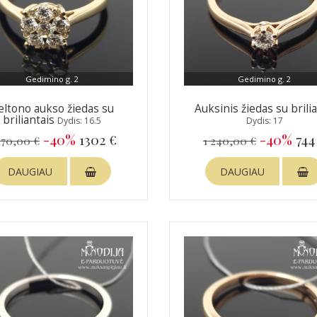
Gedimino g. 2
Gedimino g. 2
eltono aukso žiedas su
Auksinis žiedas su brili
briliantais
Dydis: 16.5
Dydis: 17
-40%
1302 €
-40%
744
170,00 €
1 240,00 €
DAUGIAU
DAUGIAU