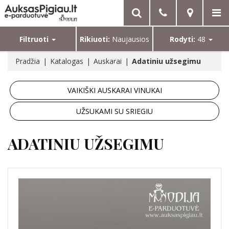
Filtruoti
Rikiuoti:
Naujausios
Rodyti:
48
Pradžia
Katalogas
Auskarai
Adatiniu užsegimu
VAIKIŠKI AUSKARAI VINUKAI
UŽSUKAMI SU SRIEGIU
ADATINIU UŽSEGIMU