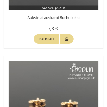
Savanorių pr. 214a
Auksiniai auskarai Burbuliukai
98 €
DAUGIAU