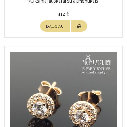
Auksiniai auskarai su akmenukais
412 €
DAUGIAU