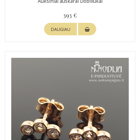
Auksiniai auskarai Dobiliukai
393 €
DAUGIAU