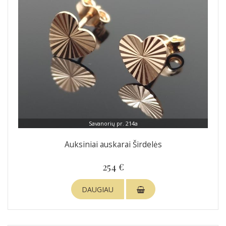
Savanorių pr. 214a
Auksiniai auskarai Širdelės
254 €
DAUGIAU