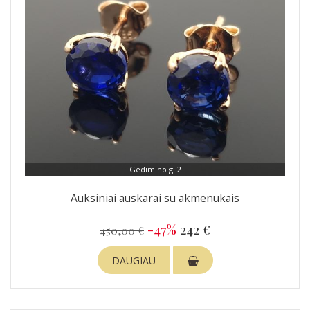
Gedimino g. 2
Auksiniai auskarai su akmenukais
-47%
242 €
450,00 €
DAUGIAU