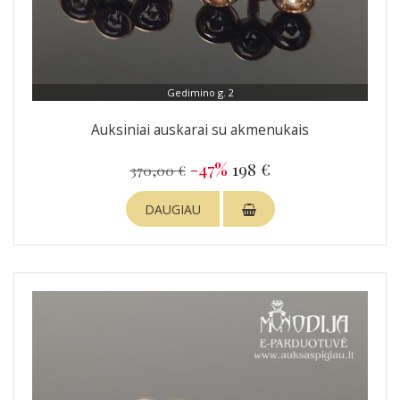
Gedimino g. 2
Auksiniai auskarai su akmenukais
-47%
198 €
370,00 €
DAUGIAU