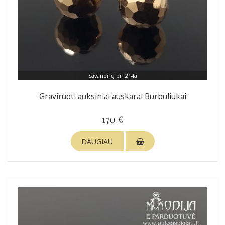
Savanorių pr. 214a
Graviruoti auksiniai auskarai Burbuliukai
170 €
DAUGIAU