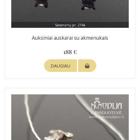
Savanorių pr. 214a
Auksiniai auskarai su akmenukais
188 €
DAUGIAU