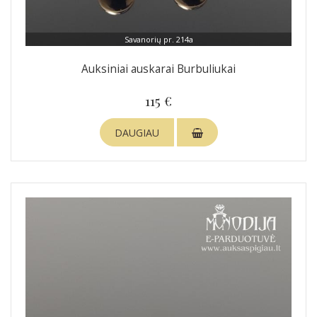
Savanorių pr. 214a
Auksiniai auskarai Burbuliukai
115 €
DAUGIAU