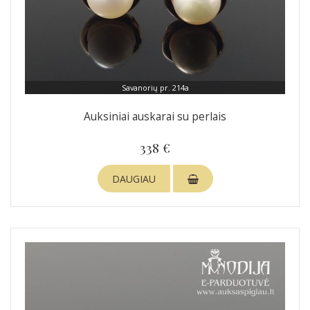
Savanorių pr. 214a
Auksiniai auskarai su perlais
338 €
DAUGIAU