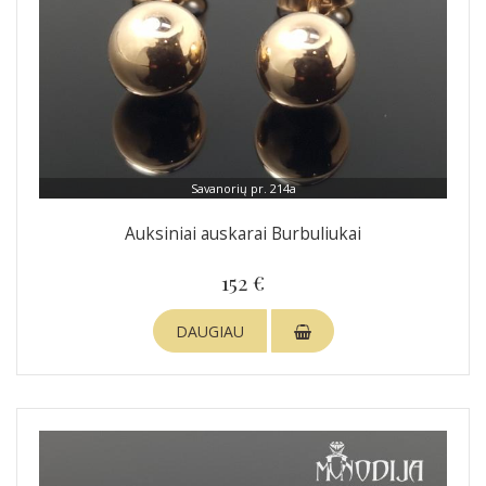
Savanorių pr. 214a
Auksiniai auskarai Burbuliukai
152 €
DAUGIAU