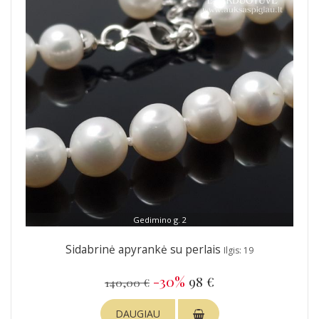
Gedimino g. 2
Sidabrinė apyrankė su perlais
Ilgis: 19
-30%
98 €
140,00 €
DAUGIAU