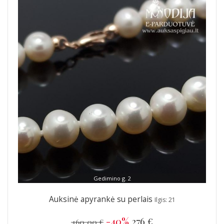
Gedimino g. 2
Auksinė apyrankė su perlais
Ilgis: 21
-40%
276 €
460,00 €