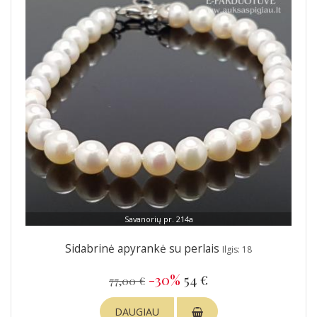
Savanorių pr. 214a
Sidabrinė apyrankė su perlais
Ilgis: 18
-30%
54 €
77,00 €
DAUGIAU