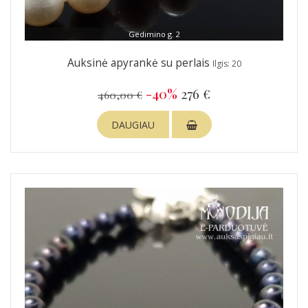
Gedimino g. 2
Auksinė apyrankė su perlais
Ilgis: 20
-40%
276 €
460,00 €
DAUGIAU