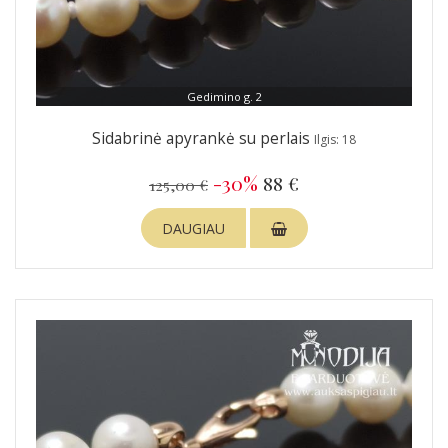
Gedimino g. 2
Sidabrinė apyrankė su perlais
Ilgis: 18
-30%
88 €
125,00 €
DAUGIAU