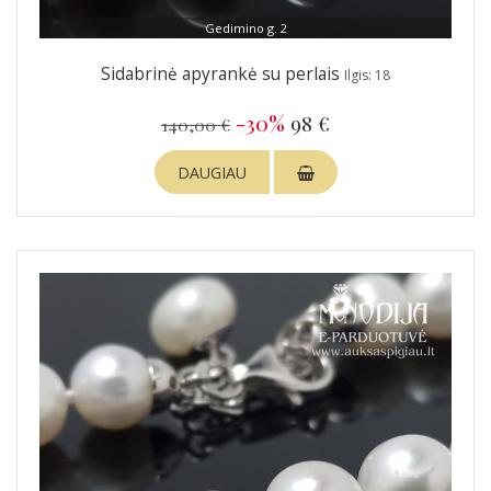
Gedimino g. 2
Sidabrinė apyrankė su perlais
Ilgis: 18
-30%
98 €
140,00 €
DAUGIAU