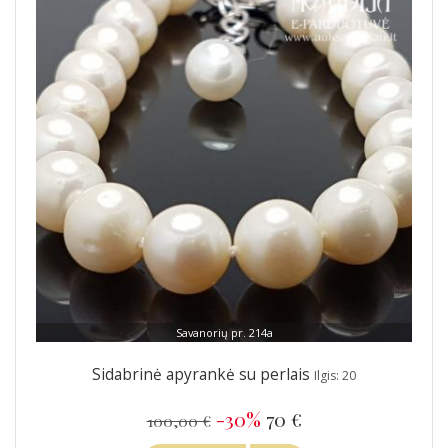
Savanorių pr. 214a
Sidabrinė apyrankė su perlais
Ilgis: 20
-30%
70 €
100,00 €