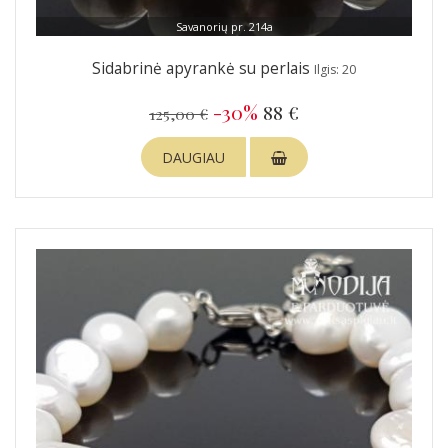
Savanorių pr. 214a
Sidabrinė apyrankė su perlais
Ilgis: 20
-30%
88 €
125,00 €
DAUGIAU