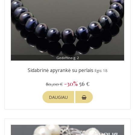
Gedimino g. 2
Sidabrinė apyrankė su perlais
Ilgis: 18
-30%
56 €
80,00 €
DAUGIAU