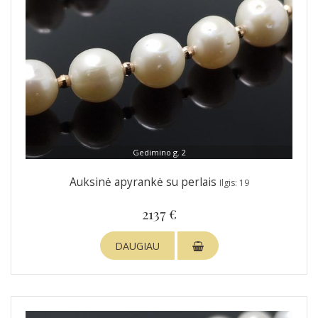
Gedimino g. 2
Auksinė apyrankė su perlais
Ilgis: 19
2137 €
DAUGIAU