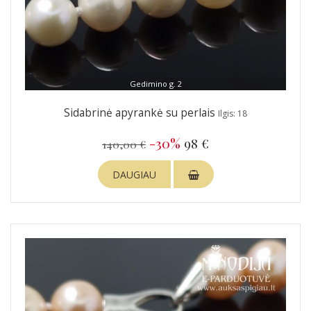
Gedimino g. 2
Sidabrinė apyrankė su perlais
Ilgis: 18
-30%
98 €
140,00 €
DAUGIAU