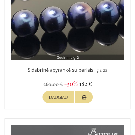
Gedimino g. 2
Sidabrinė apyrankė su perlais
Ilgis: 23
-30%
182 €
260,00 €
DAUGIAU