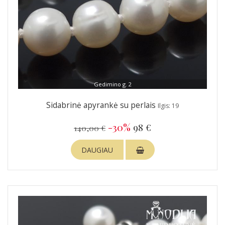
Gedimino g. 2
Sidabrinė apyrankė su perlais
Ilgis: 19
-30%
98 €
140,00 €
DAUGIAU