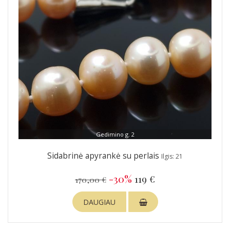
Gedimino g. 2
Sidabrinė apyrankė su perlais
Ilgis: 21
-30%
119 €
170,00 €
DAUGIAU