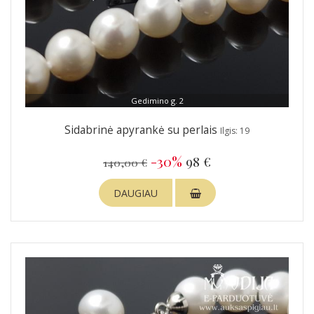
Gedimino g. 2
Sidabrinė apyrankė su perlais
Ilgis: 19
-30%
98 €
140,00 €
DAUGIAU