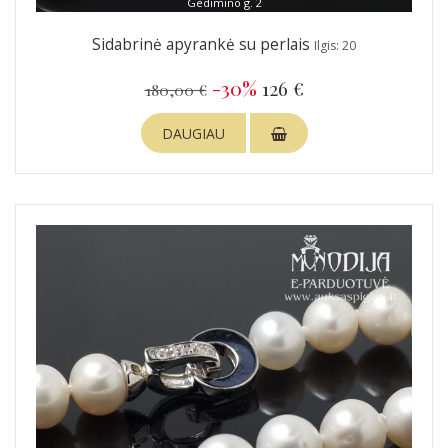
Gedimino g. 2
Sidabrinė apyrankė su perlais
Ilgis: 20
-30%
126 €
180,00 €
DAUGIAU