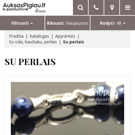
Filtruoti
Rikiuoti:
Naujausios
Rodyti:
48
Pradžia
Katalogas
Apyrankės
Su oda, kaučiuku, perlais
Su perlais
SU PERLAIS