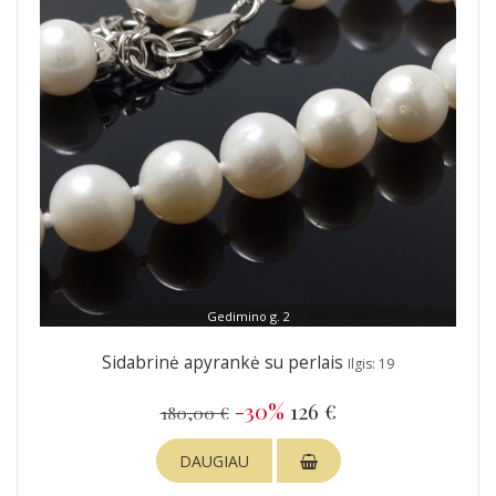
Gedimino g. 2
Sidabrinė apyrankė su perlais
Ilgis: 19
-30%
126 €
180,00 €
DAUGIAU