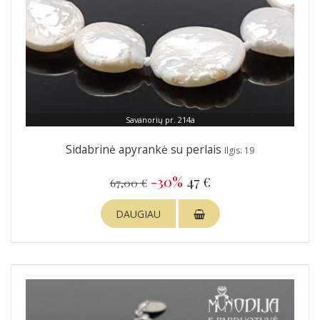
Savanorių pr. 214a
Sidabrinė apyrankė su perlais
Ilgis: 19
-30%
47 €
67,00 €
DAUGIAU