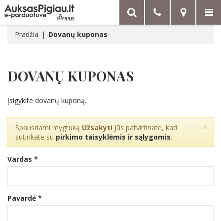
Pradžia
Dovanų kuponas
DOVANŲ KUPONAS
Įsigykite dovanų kuponą.
×
Spausdami mygtuką
Užsakyti
Jūs patvirtinate, kad
sutinkate su
pirkimo taisyklėmis ir sąlygomis
.
Vardas *
Pavardė *