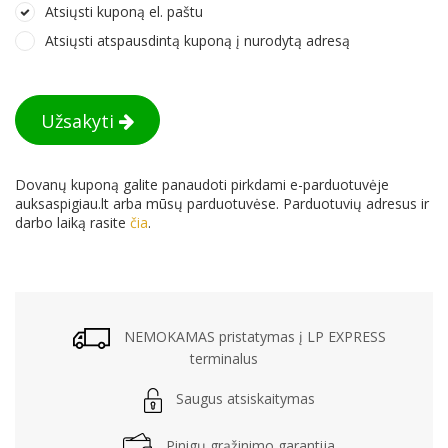
Atsiųsti kuponą el. paštu
Atsiųsti atspausdintą kuponą į nurodytą adresą
Užsakyti
Dovanų kuponą galite panaudoti pirkdami e-parduotuvėje
auksaspigiau.lt arba mūsų parduotuvėse. Parduotuvių adresus ir
darbo laiką rasite
čia
.
NEMOKAMAS pristatymas į LP EXPRESS
terminalus
Saugus atsiskaitymas
Pinigų grąžinimo garantija