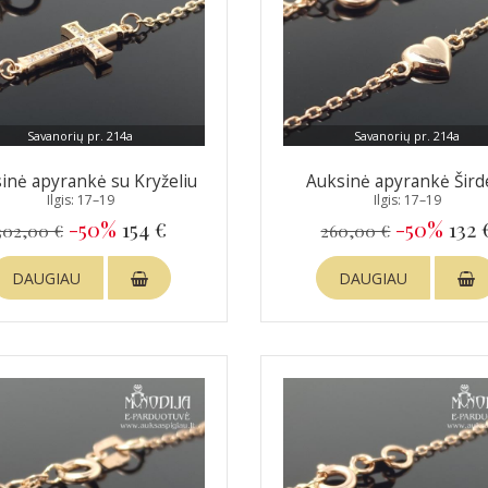
Savanorių pr. 214a
Savanorių pr. 214a
inė apyrankė su Kryželiu
Auksinė apyrankė Šird
Ilgis: 17–19
Ilgis: 17–19
-50%
154 €
-50%
132 
302,00 €
260,00 €
DAUGIAU
DAUGIAU