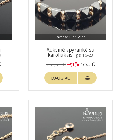
Savanorių pr. 214a
u
Auksinė apyrankė su
karoliukais
9
Ilgis: 16–23
€
-51%
104 €
210,00 €
DAUGIAU