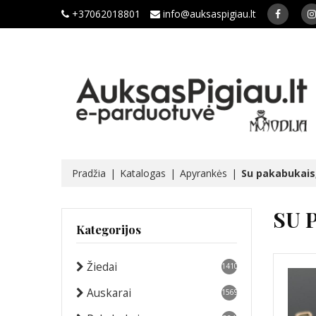
+37062018801
info@auksaspigiau.lt
Pradžia
Katalogas
Apyrankės
Su pakabukais,
SU 
Kategorijos
Žiedai
1410
Auskarai
1569