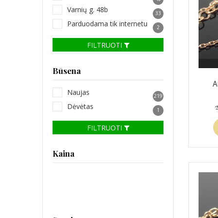
Varnių g. 48b
33
Parduodama tik internetu
2
FILTRUOTI
Būsena
A
Naujas
219
Dėvėtas
1
FILTRUOTI
Kaina