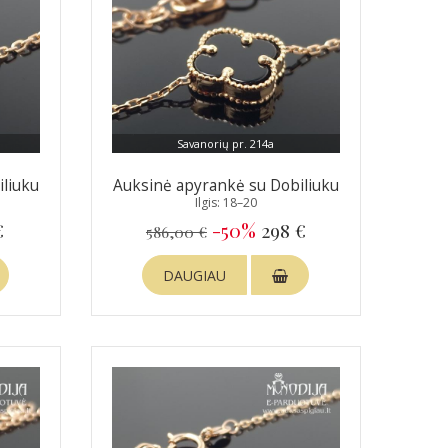
Savanorių pr. 214a
iliuku
Auksinė apyrankė su Dobiliuku
Ilgis: 18–20
€
-50%
298 €
586,00 €
DAUGIAU