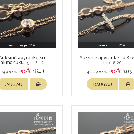
Savanorių pr. 214a
Savanorių pr. 214a
Auksinė apyrankė su
Auksinė apyrankė su Kry
akmenuku
Ilgis: 16–19
Ilgis: 18–20
-50%
184 €
-50%
203
364,00 €
400,00 €
DAUGIAU
DAUGIAU