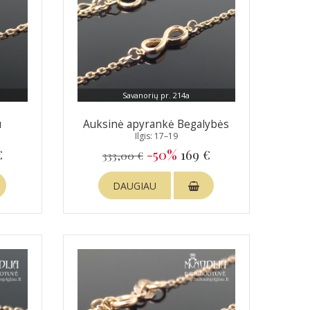
Savanorių pr. 214a
u
Auksinė apyrankė Begalybės
Ilgis: 17–19
€
-50%
169 €
333,00 €
DAUGIAU