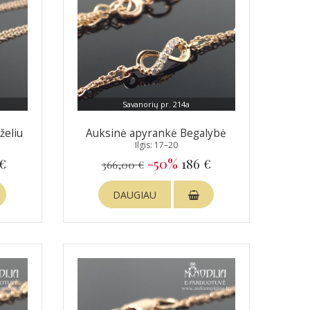
Savanorių pr. 214a
želiu
Auksinė apyrankė Begalybė
Ilgis: 17–20
 €
-50%
186 €
366,00 €
DAUGIAU