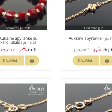
Savanorių pr. 214a
Gedimino g. 2
Auksinė apyrankė su
Auksinė apyrankė
Ilgis: 
karoliukais
Ilgis: 16–23
-52%
61 €
-47%
263 
125,00 €
490,00 €
DAUGIAU
DAUGIAU