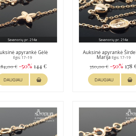
Savanorių pr. 214a
Savanorių pr. 214a
uksinė apyrankė Gėlė
Auksinė apyrankė Širdel
Marija
Ilgis: 17–19
Ilgis: 17–19
-50%
144 €
-50%
178 
284,00 €
350,00 €
DAUGIAU
DAUGIAU