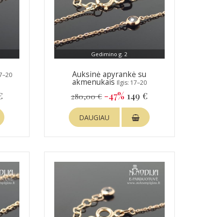
Gedimino g. 2
Auksinė apyrankė su
17–20
akmenukais
Ilgis: 17–20
€
-47%
149 €
280,00 €
DAUGIAU