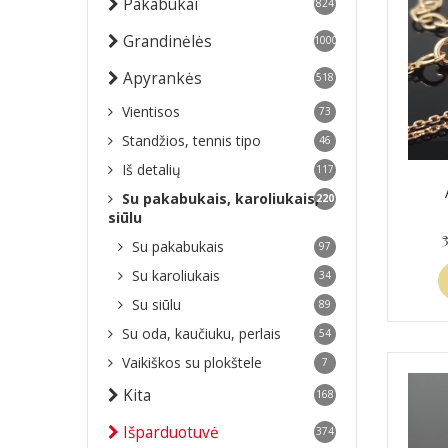
Pakabukai
824
Grandinėlės
1000
Apyrankės
518
Vientisos
73
Standžios, tennis tipo
46
Iš detalių
117
Su pakabukais, karoliukais,
220
siūlu
Su pakabukais
97
Su karoliukais
34
Su siūlu
89
Su oda, kaučiuku, perlais
54
Vaikiškos su plokštele
7
Kita
168
Išparduotuvė
374