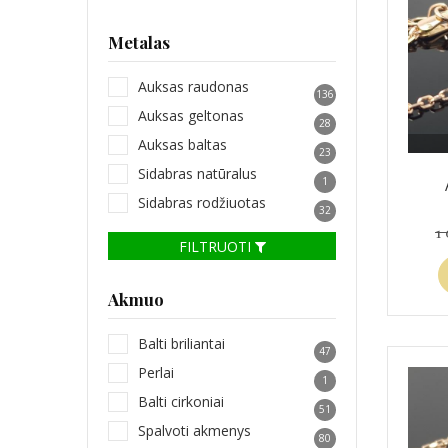
Metalas
Auksas raudonas
136
Auksas geltonas
28
Auksas baltas
23
Sidabras natūralus
1
Sidabras rodžiuotas
32
1
FILTRUOTI
Akmuo
Balti briliantai
47
Perlai
1
Balti cirkoniai
51
Spalvoti akmenys
80