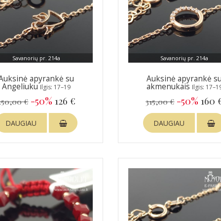
Savanorių pr. 214a
Savanorių pr. 214a
Auksinė apyrankė su
Auksinė apyrankė s
Angeliuku
akmenukais
Ilgis: 17–19
Ilgis: 17–1
-50%
126 €
-50%
160 
250,00 €
315,00 €
DAUGIAU
DAUGIAU