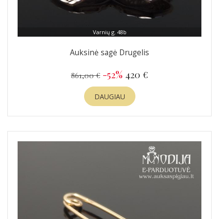
Varnių g. 48b
Auksinė sagė Drugelis
-52%
420 €
861,00 €
DAUGIAU