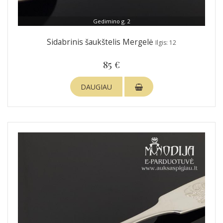
Gedimino g. 2
Sidabrinis šaukštelis Mergelė
Ilgis: 12
85 €
DAUGIAU