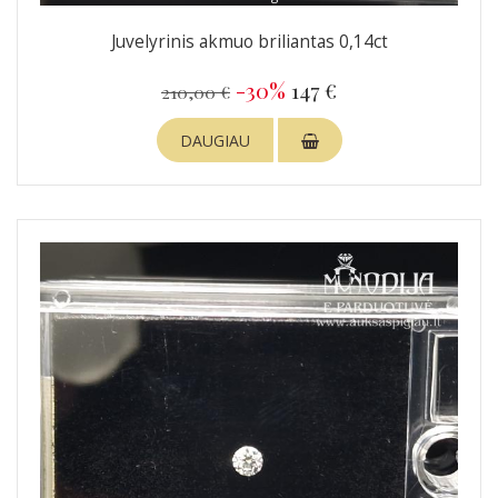
Juvelyrinis akmuo briliantas 0,14ct
-30%
147 €
210,00 €
DAUGIAU