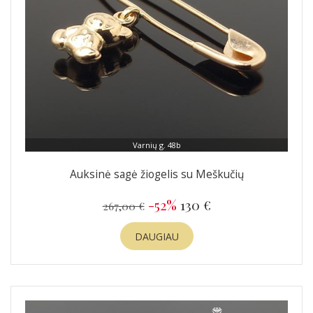
Varnių g. 48b
Auksinė sagė žiogelis su Meškučių
-52%
130 €
267,00 €
DAUGIAU