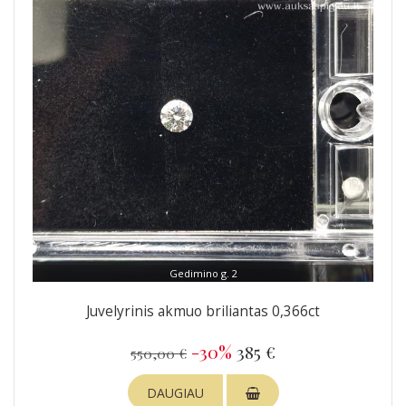
Gedimino g. 2
Juvelyrinis akmuo briliantas 0,366ct
-30%
385 €
550,00 €
DAUGIAU