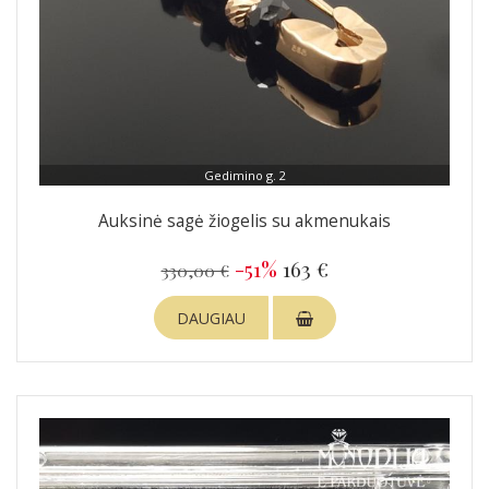
Gedimino g. 2
Auksinė sagė žiogelis su akmenukais
-51%
163 €
330,00 €
DAUGIAU