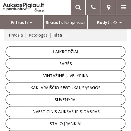
Filtruoti
Rikiuoti:
Naujausios
Rodyti:
48
Pradžia
Katalogas
Kita
LAIKRODŽIAI
SAGĖS
VINTAŽINĖ JUVELYRIKA
KAKLARAIŠČIO SEGTUKAI, SĄSAGOS
SUVENYRAI
INVESTICINIS AUKSAS IR SIDABRAS
STALO ĮRANKIAI