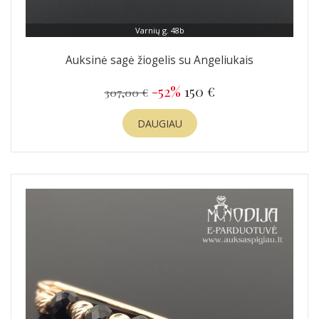
Varnių g. 48b
Auksinė sagė žiogelis su Angeliukais
-52%
150 €
307,00 €
DAUGIAU