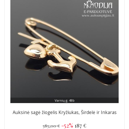
Varnių g. 48b
Auksinė sagė žiogelis Kryžiukas, Širdelė ir Inkaras
-52%
187 €
383,00 €