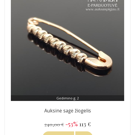
Gedimino g. 2
Auksinė sagė žiogelis
-53%
113 €
240,00 €