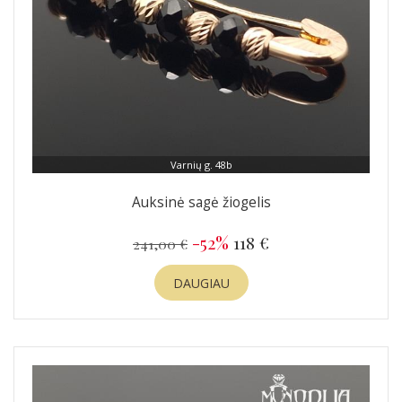
Varnių g. 48b
Auksinė sagė žiogelis
-52%
118 €
241,00 €
DAUGIAU