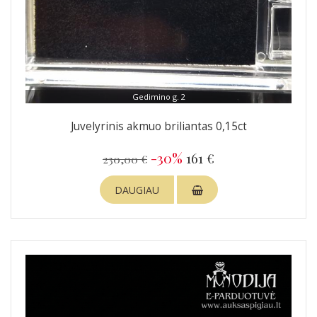
Gedimino g. 2
Juvelyrinis akmuo briliantas 0,15ct
-30%
161 €
230,00 €
DAUGIAU