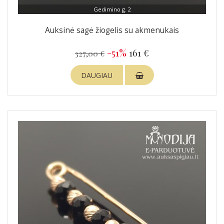
Gedimino g. 2
Auksinė sagė žiogelis su akmenukais
-51%
161 €
327,00 €
DAUGIAU