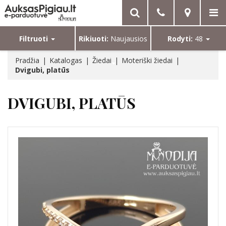
Filtruoti
Rikiuoti:
Naujausios
Rodyti:
48
Pradžia
Katalogas
Žiedai
Moteriški žiedai
Dvigubi, platūs
DVIGUBI, PLATŪS