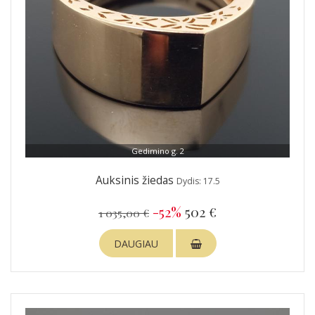
Gedimino g. 2
Auksinis žiedas
Dydis: 17.5
-52%
502 €
1 035,00 €
DAUGIAU