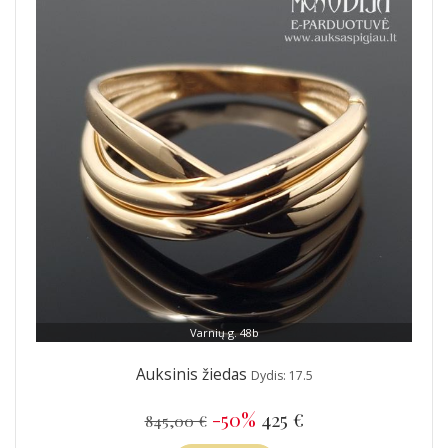
Varnių g. 48b
Auksinis žiedas
Dydis: 17.5
-50%
425 €
845,00 €