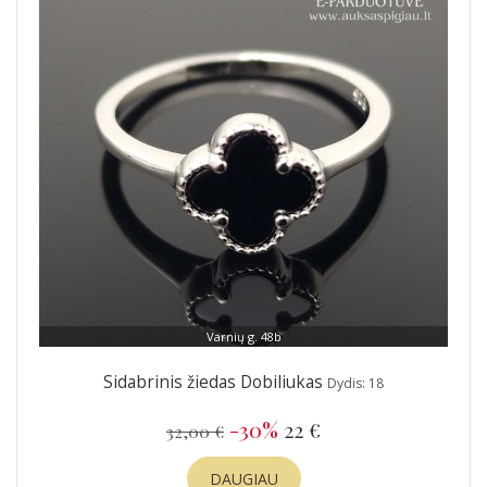
Varnių g. 48b
Sidabrinis žiedas Dobiliukas
Dydis: 18
-30%
22 €
32,00 €
DAUGIAU