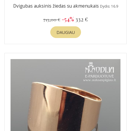
Dvigubas auksinis žiedas su akmenukais
Dydis: 16.9
-54%
332 €
713,00 €
DAUGIAU