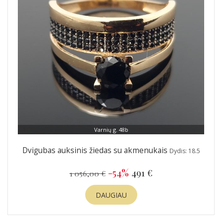
Varnių g. 48b
Dvigubas auksinis žiedas su akmenukais
Dydis: 18.5
-54%
491 €
1 056,00 €
DAUGIAU