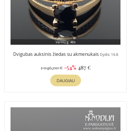
Varnių g. 48b
Dvigubas auksinis žiedas su akmenukais
Dydis: 16.8
-54%
487 €
1 046,00 €
DAUGIAU