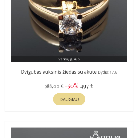
Varnių g. 48b
Dvigubas auksinis žiedas su akute
Dydis: 17.6
-50%
497 €
988,00 €
DAUGIAU