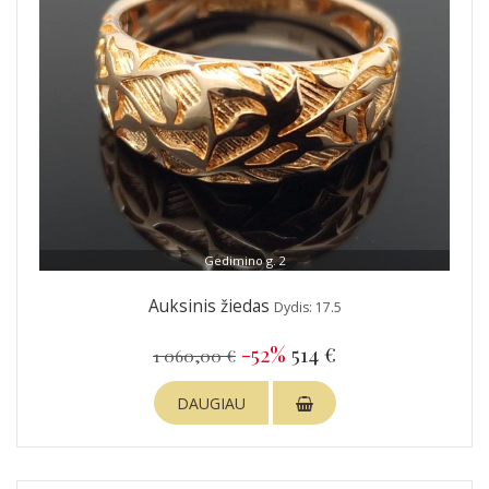
Gedimino g. 2
Auksinis žiedas
Dydis: 17.5
-52%
514 €
1 060,00 €
DAUGIAU