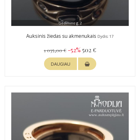
Gedimino g. 2
Auksinis žiedas su akmenukais
Dydis: 17
-52%
502 €
1 035,00 €
DAUGIAU