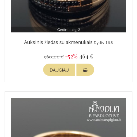
Gedimino g. 2
Auksinis žiedas su akmenukais
Dydis: 16.8
-52%
464 €
960,00 €
DAUGIAU