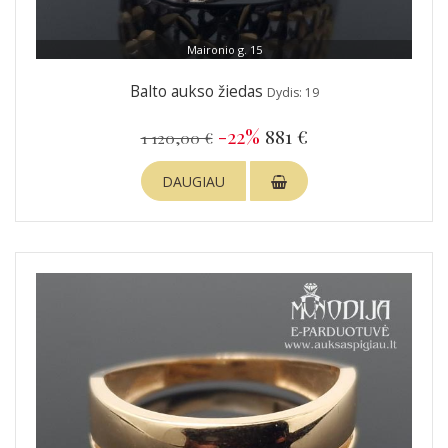
Maironio g. 15
Balto aukso žiedas
Dydis: 19
-22%
881 €
1 120,00 €
DAUGIAU