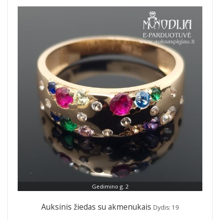
Gedimino g. 2
Auksinis žiedas su akmenukais
Dydis: 19