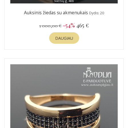
Varnių g. 48b
Auksinis žiedas su akmenukais
Dydis: 20
-54%
465 €
1 000,00 €
DAUGIAU