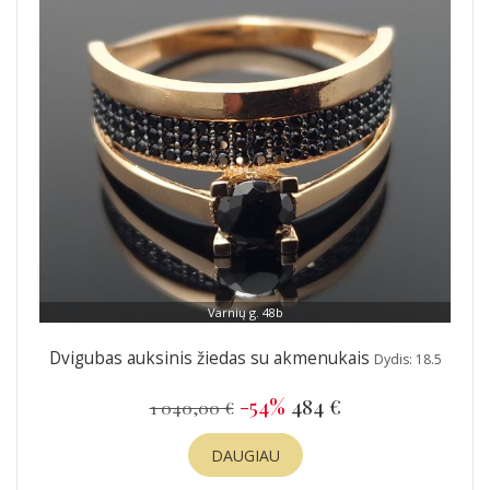
Varnių g. 48b
Dvigubas auksinis žiedas su akmenukais
Dydis: 18.5
-54%
484 €
1 040,00 €
DAUGIAU