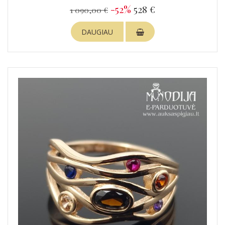
-52%
528 €
1 090,00 €
DAUGIAU