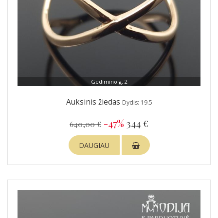
Gedimino g. 2
Auksinis žiedas
Dydis: 19.5
-47%
344 €
640,00 €
DAUGIAU