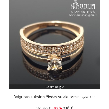
Gedimino g. 2
Dvigubas auksinis žiedas su akutėmis
Dydis: 16.5
-52%
316 €
650,00 €