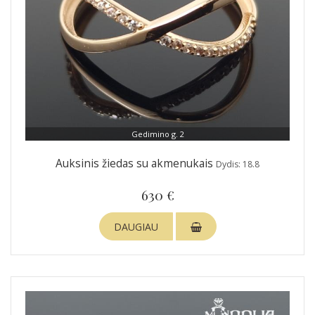
Gedimino g. 2
Auksinis žiedas su akmenukais
Dydis: 18.8
630 €
DAUGIAU