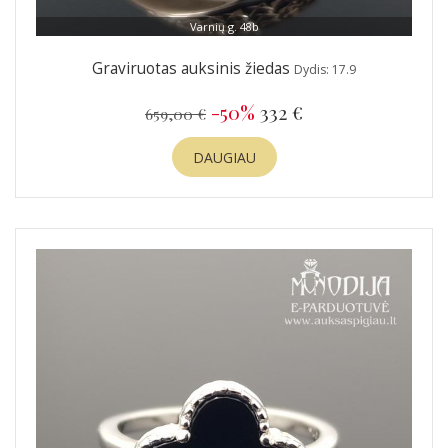
Varnių g. 48b
Graviruotas auksinis žiedas
Dydis: 17.9
-50%
332 €
659,00 €
DAUGIAU