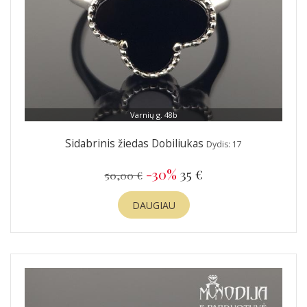
Varnių g. 48b
Sidabrinis žiedas Dobiliukas
Dydis: 17
-30%
35 €
50,00 €
DAUGIAU