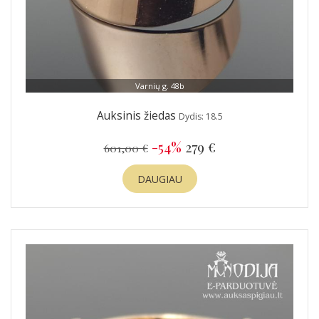
Varnių g. 48b
Auksinis žiedas
Dydis: 18.5
-54%
279 €
601,00 €
DAUGIAU