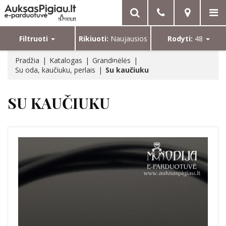
Filtruoti
Rikiuoti:
Naujausios
Rodyti:
48
Pradžia
Katalogas
Grandinėlės
Su oda, kaučiuku, perlais
Su kaučiuku
SU KAUČIUKU