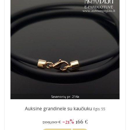
Savanorių pr. 214a
Auksinė grandinėlė su kaučiuku
Ilgis: 55
-21%
166 €
209,00 €