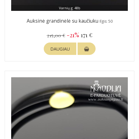
Varnių g. 48b
Auksinė grandinėlė su kaučiuku
Ilgis: 50
-21%
171 €
215,00 €
DAUGIAU