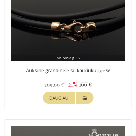
Maironio g. 15
Auksinė grandinėlė su kaučiuku
Ilgis: 56
-21%
166 €
209,00 €
DAUGIAU