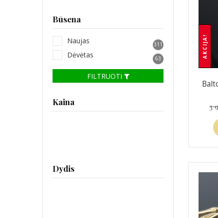
Būsena
AKCIJA!
Naujas
311
Dėvėtas
63
FILTRUOTI
Balt
Kaina
3 
Dydis