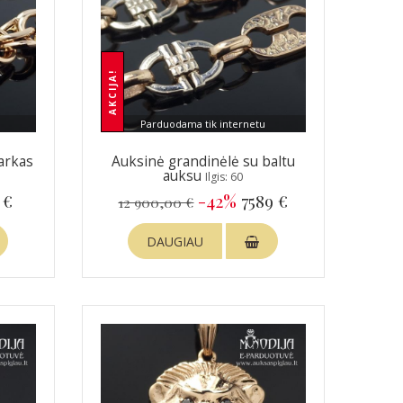
AKCIJA!
Parduodama tik internetu
arkas
Auksinė grandinėlė su baltu
auksu
Ilgis: 60
 €
-42%
7589 €
12 900,00 €
DAUGIAU