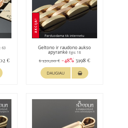
AKCIJA!
Parduodama tik internetu
Geltono ir raudono aukso
s: 63
apyrankė
Ilgis: 18
02 €
-48%
3198 €
6 120,00 €
DAUGIAU