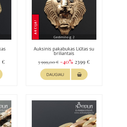
AKCIJA!
Gedimino g. 2
kas
Auksinis pakabukas Liūtas su
briliantais
 €
-40%
2399 €
3 999,00 €
DAUGIAU