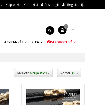
us
Kaip pirkti
Kontaktai
Prisijungti
Registracija
0
0 €
APYRANKĖS
KITA
IŠPARDUOTUVĖ
Rikiuoti:
Naujausios
Rodyti:
48