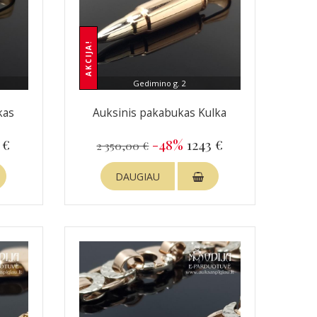
AKCIJA!
Gedimino g. 2
kas
Auksinis pakabukas Kulka
 €
-48%
1243 €
2 350,00 €
DAUGIAU