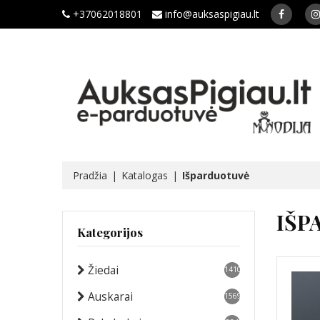
+37062018801
info@auksaspigiau.lt
Pradžia
Katalogas
Išparduotuvė
IŠP
Kategorijos
Žiedai
1410
Auskarai
1569