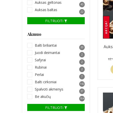
Auksas geltonas
43
Auksas baltas
22
FILTRUOTI
AKCIJA!
Akmuo
Balti briliantai
Auks
20
Juodi deimantai
2
12
Safyrai
2
Rubinai
2
Perlai
7
Balti cirkoniai
142
Spalvoti akmenys
37
Be akučių
164
FILTRUOTI