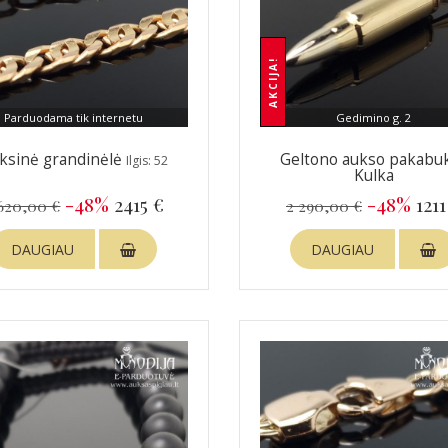
AKCIJA!
Parduodama tik internetu
Gedimino g. 2
ksinė grandinėlė
Geltono aukso pakabu
Ilgis: 52
Kulka
-48%
2415 €
-48%
1211
620,00 €
2 290,00 €
DAUGIAU
DAUGIAU