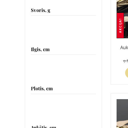
Svoris, g
AKCIJA!
Auk
Ilgis, cm
9 
Plotis, cm
Aukštis, cm