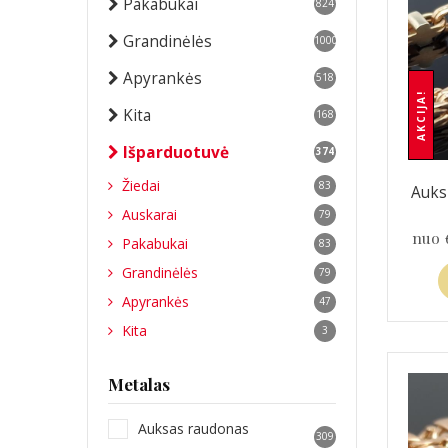
Pakabukai
824
Grandinėlės
1000
Apyrankės
518
AKCIJA!
Kita
168
Išparduotuvė
374
Žiedai
83
Auks
Auskarai
79
nuo
Pakabukai
83
Grandinėlės
79
Apyrankės
47
Kita
3
Metalas
Auksas raudonas
309