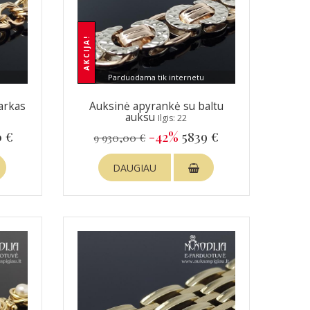
AKCIJA!
Parduodama tik internetu
arkas
Auksinė apyrankė su baltu
auksu
Ilgis: 22
 €
-42%
5839 €
9 930,00 €
DAUGIAU