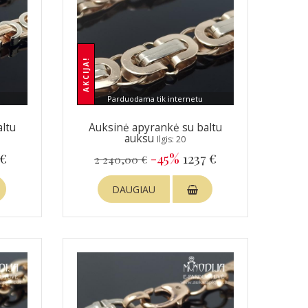
AKCIJA!
Parduodama tik internetu
ltu
Auksinė apyrankė su baltu
auksu
Ilgis: 20
 €
-45%
1237 €
2 240,00 €
DAUGIAU