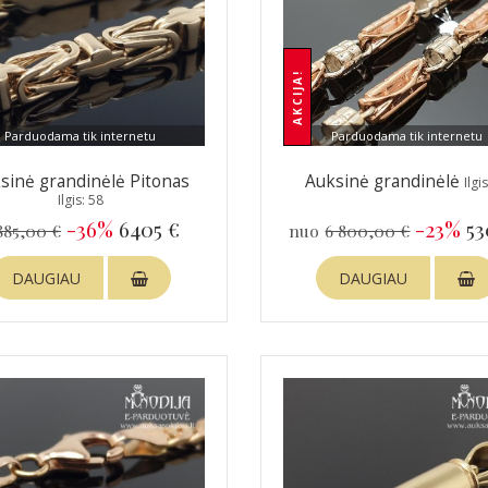
AKCIJA!
Parduodama tik internetu
Parduodama tik internetu
sinė grandinėlė Pitonas
Auksinė grandinėlė
Ilgi
Ilgis: 58
-36%
6405 €
-23%
53
885,00 €
nuo
6 800,00 €
DAUGIAU
DAUGIAU