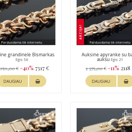
AKCIJA!
Parduodama tik internetu
Parduodama tik internetu
inė grandinėlė Bismarkas
Auksinė apyrankė su ba
auksu
Ilgis: 56
Ilgis: 21
-40%
7317 €
-11%
2118
 050,00 €
2 375,00 €
DAUGIAU
DAUGIAU