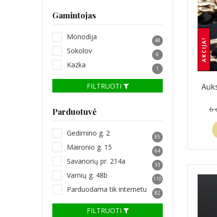
Gamintojas
Monodija
48
AKCIJA!
Sokolov
6
Kazka
1
FILTRUOTI
Auk
6 
Parduotuvė
Gedimino g. 2
85
Maironio g. 15
64
Savanorių pr. 214a
33
Varnių g. 48b
110
Parduodama tik internetu
82
FILTRUOTI