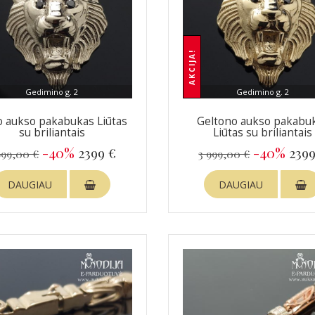
AKCIJA!
Gedimino g. 2
Gedimino g. 2
o aukso pakabukas Liūtas
Geltono aukso pakabu
su briliantais
Liūtas su briliantais
-40%
2399 €
-40%
2399
999,00 €
3 999,00 €
DAUGIAU
DAUGIAU