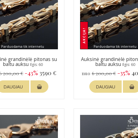
AKCIJA!
Parduodama tik internetu
Parduodama tik internetu
inė grandinėlė pitonas su
Auksinė grandinėlė piton
baltu auksu
baltu auksu
Ilgis: 60
Ilgis: 60
-43%
3590 €
-35%
40
6 200,00 €
nuo
6 200,00 €
DAUGIAU
DAUGIAU