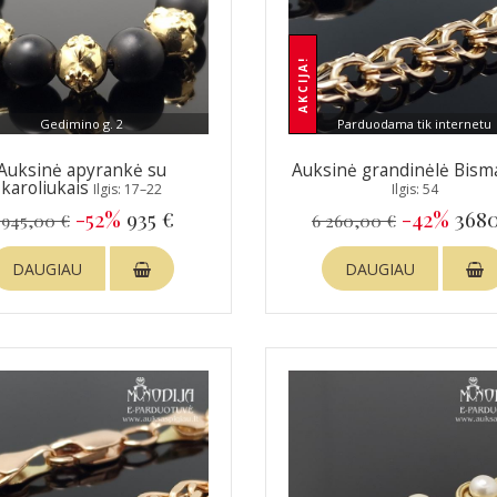
AKCIJA!
Gedimino g. 2
Parduodama tik internetu
Auksinė apyrankė su
Auksinė grandinėlė Bism
karoliukais
Ilgis: 17–22
Ilgis: 54
-52%
935 €
-42%
3680
 945,00 €
6 260,00 €
DAUGIAU
DAUGIAU