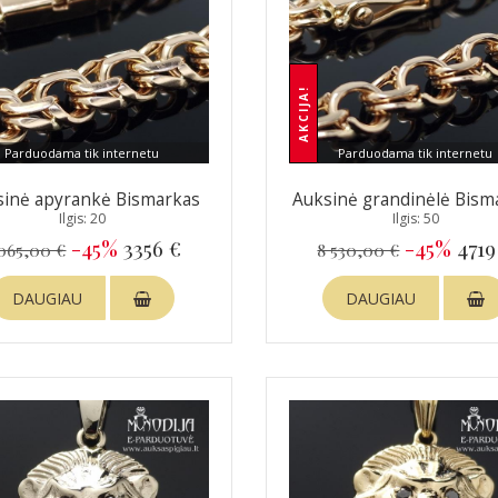
AKCIJA!
Parduodama tik internetu
Parduodama tik internetu
sinė apyrankė Bismarkas
Auksinė grandinėlė Bism
Ilgis: 20
Ilgis: 50
-45%
3356 €
-45%
4719
065,00 €
8 530,00 €
DAUGIAU
DAUGIAU