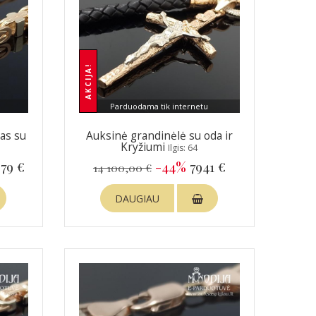
AKCIJA!
Parduodama tik internetu
as su
Auksinė grandinėlė su oda ir
Kryžiumi
Ilgis: 64
79 €
-44%
7941 €
14 100,00 €
DAUGIAU