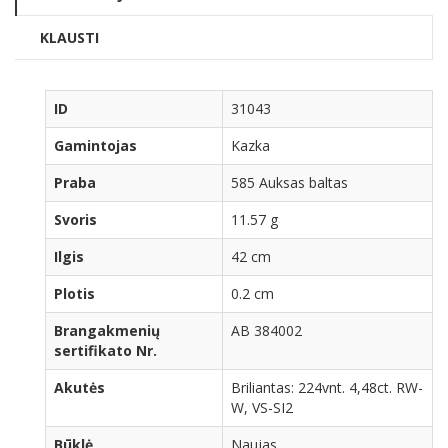
KLAUSTI
ID
31043
Gamintojas
Kazka
Praba
585 Auksas baltas
Svoris
11.57 g
Ilgis
42 cm
Plotis
0.2 cm
Brangakmenių
AB 384002
sertifikato Nr.
Akutės
Briliantas: 224vnt. 4,48ct. RW-
W, VS-SI2
Būklė
Naujas