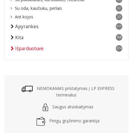
Su oda, kaučiuku, perlais
32
Ant kojos
23
Apyrankės
517
Kita
168
Išparduotuvė
374
NEMOKAMAS pristatymas į LP EXPRESS
terminalus
Saugus atsiskaitymas
Pinigų grąžinimo garantija