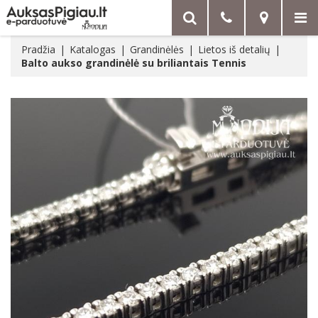
Pradžia
Katalogas
Grandinėlės
Lietos iš detalių
Balto aukso grandinėlė su briliantais Tennis