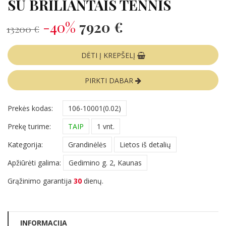
SU BRILIANTAIS TENNIS
-40%
7920 €
13200 €
DĖTI Į KREPŠELĮ
PIRKTI DABAR
Prekės kodas:
106-10001(0.02)
Prekę turime:
TAIP
1 vnt.
Kategorija:
Grandinėlės
Lietos iš detalių
Apžiūrėti galima:
Gedimino g. 2, Kaunas
Grąžinimo garantija
30
dienų.
INFORMACIJA