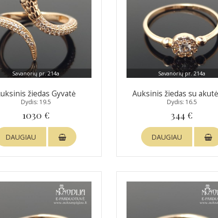
Savanorių pr. 214a
Savanorių pr. 214a
uksinis žiedas Gyvatė
Auksinis žiedas su akut
Dydis: 19.5
Dydis: 16.5
1030 €
344 €
DAUGIAU
DAUGIAU