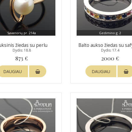
Savanorių pr. 214a
Gedimino g. 2
uksinis žiedas su perlu
Balto aukso žiedas su saf
Dydis: 18.8
Dydis: 17.4
873 €
2000 €
DAUGIAU
DAUGIAU