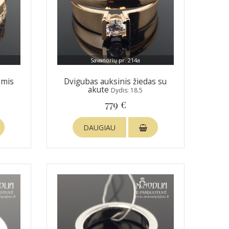
Savanorių pr. 214a
ėmis
Dvigubas auksinis žiedas su
akute
Dydis: 18.5
779 €
DAUGIAU