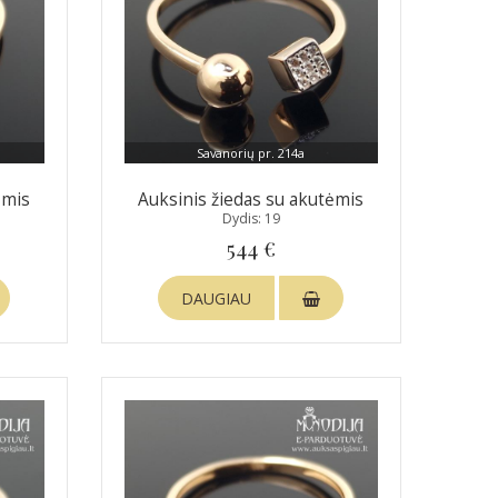
Savanorių pr. 214a
ėmis
Auksinis žiedas su akutėmis
Dydis: 19
544 €
DAUGIAU