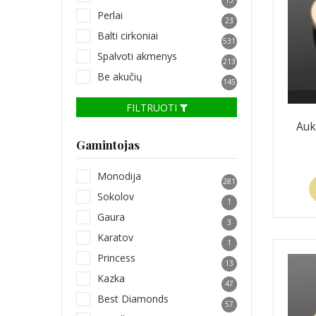
Perlai
23
Balti cirkoniai
531
Spalvoti akmenys
213
Be akučių
145
FILTRUOTI
Auk
Gamintojas
Monodija
281
Sokolov
1
Gaura
3
Karatov
1
Princess
13
Kazka
47
Best Diamonds
57