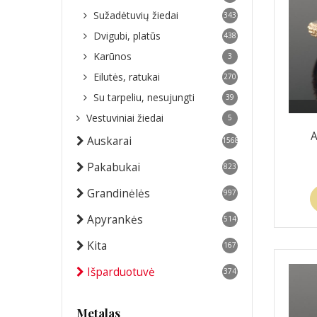
Sužadėtuvių žiedai
343
Dvigubi, platūs
438
Karūnos
3
Eilutės, ratukai
270
Su tarpeliu, nesujungti
39
Vestuviniai žiedai
5
A
Auskarai
1568
Pakabukai
823
Grandinėlės
997
Apyrankės
514
Kita
167
Išparduotuvė
374
Metalas