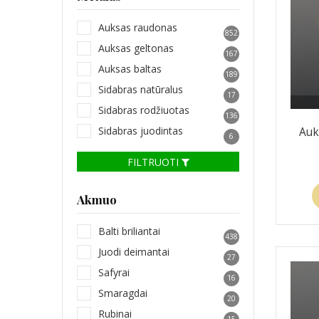
Auksas raudonas
852
Auksas geltonas
167
Auksas baltas
189
Sidabras natūralus
17
Sidabras rodžiuotas
136
Sidabras juodintas
Auk
6
FILTRUOTI
Akmuo
Balti briliantai
438
Juodi deimantai
27
Safyrai
16
Smaragdai
20
Rubinai
15