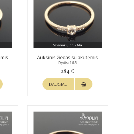
Savanorių pr. 214a
ėmis
Auksinis žiedas su akutėmis
Dydis: 16.5
284 €
DAUGIAU