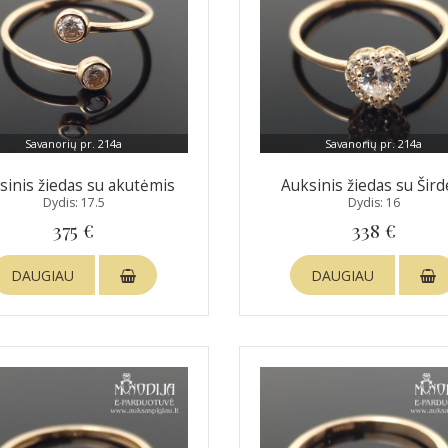
Savanorių pr. 214a
Savanorių pr. 214a
sinis žiedas su akutėmis
Auksinis žiedas su Šird
Dydis: 17.5
Dydis: 16
375 €
338 €
DAUGIAU
DAUGIAU