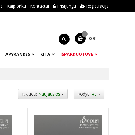
us
Kaip pirkti
Kontaktai
Prisijungti
Registracija
0
0 €
APYRANKĖS
KITA
IŠPARDUOTUVĖ
Rikiuoti:
Naujausios
Rodyti:
48