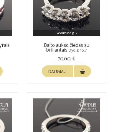
Gedimino g. 2
yrais
Balto aukso žiedas su
briliantais
Dydis: 15.7
7000 €
DAUGIAU