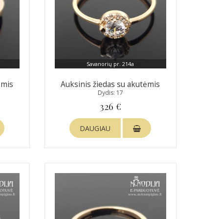
Savanorių pr. 214a
ėmis
Auksinis žiedas su akutėmis
Dydis: 17
326 €
DAUGIAU