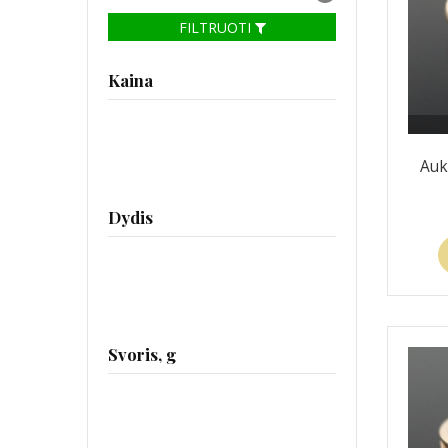
FILTRUOTI
Kaina
Auk
Dydis
Svoris, g