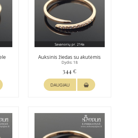
Savanorių pr. 214a
ele
Auksinis žiedas su akutėmis
Dydis: 18
344 €
DAUGIAU