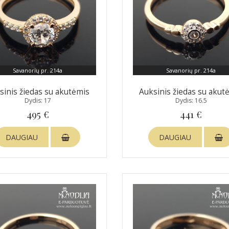
Savanorių pr. 214a
Savanorių pr. 214a
sinis žiedas su akutėmis
Auksinis žiedas su akut
Dydis: 17
Dydis: 16.5
495 €
441 €
DAUGIAU
DAUGIAU