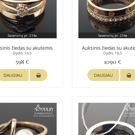
Savanorių pr. 214a
Savanorių pr. 214a
sinis žiedas su akutėmis
Auksinis žiedas su akut
Dydis: 16.5
Dydis: 18.5
598 €
1090 €
DAUGIAU
DAUGIAU