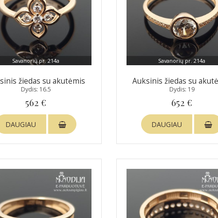
Savanorių pr. 214a
Savanorių pr. 214a
sinis žiedas su akutėmis
Auksinis žiedas su akut
Dydis: 16.5
Dydis: 19
562 €
652 €
DAUGIAU
DAUGIAU