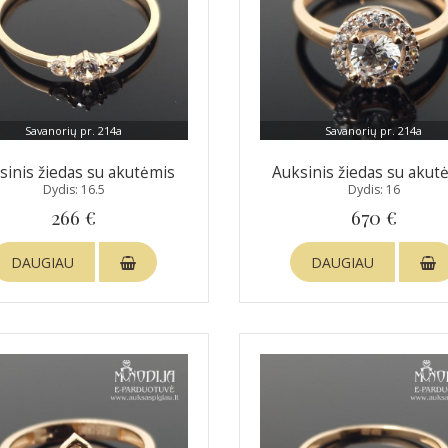
Savanorių pr. 214a
Savanorių pr. 214a
sinis žiedas su akutėmis
Auksinis žiedas su akut
Dydis: 16.5
Dydis: 16
266 €
670 €
DAUGIAU
DAUGIAU