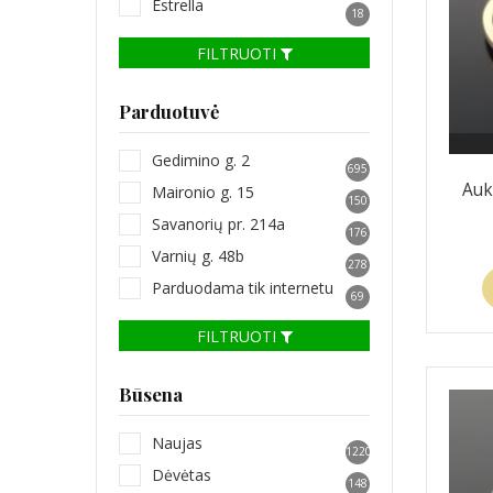
Estrella
18
FILTRUOTI
Parduotuvė
Gedimino g. 2
695
Auk
Maironio g. 15
150
Savanorių pr. 214a
176
Varnių g. 48b
278
Parduodama tik internetu
69
FILTRUOTI
Būsena
Naujas
1220
Dėvėtas
148