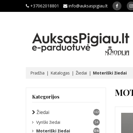
+37062018801
info@auksaspigiau.lt
Pradžia
Katalogas
Žiedai
Moteriški žiedai
MOT
Kategorijos
Žiedai
1428
Vyriški žiedai
54
Moteriški žiedai
1368