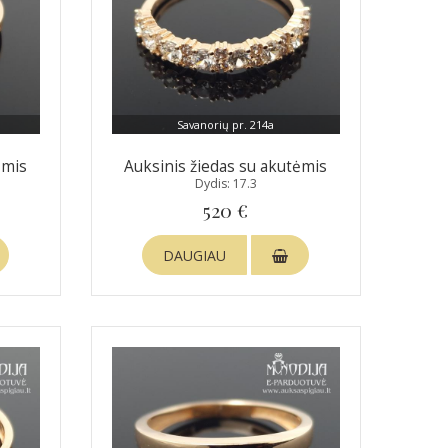
Savanorių pr. 214a
ėmis
Auksinis žiedas su akutėmis
Dydis: 17.3
520 €
DAUGIAU