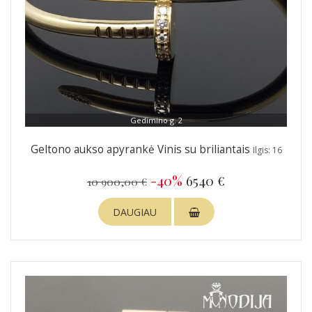
Gedimino g. 2
Geltono aukso apyrankė Vinis su briliantais
Ilgis: 16
-40%
6540 €
10 900,00 €
DAUGIAU