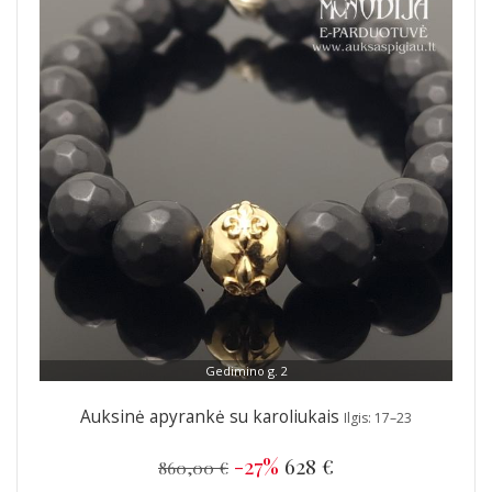
Gedimino g. 2
Auksinė apyrankė su karoliukais
Ilgis: 17–23
-27%
628 €
860,00 €