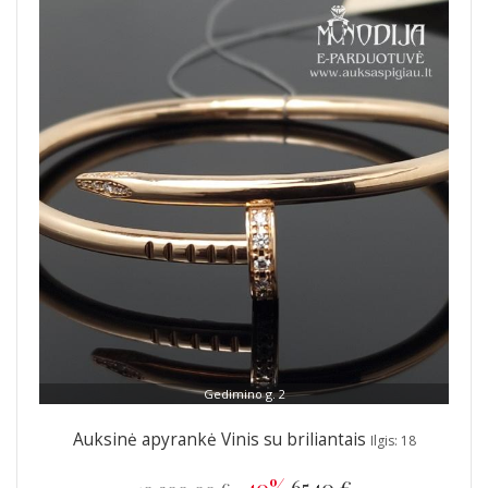
Gedimino g. 2
Auksinė apyrankė Vinis su briliantais
Ilgis: 18
-40%
6540 €