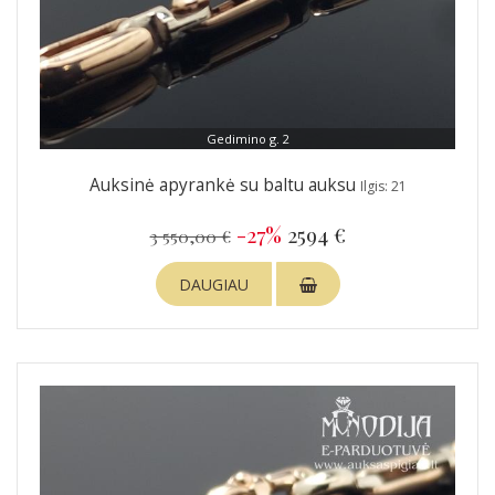
Gedimino g. 2
Auksinė apyrankė su baltu auksu
Ilgis: 21
-27%
2594 €
3 550,00 €
DAUGIAU