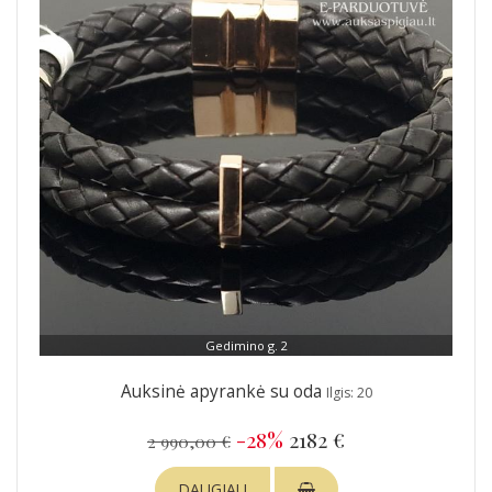
Gedimino g. 2
Auksinė apyrankė su oda
Ilgis: 20
-28%
2182 €
2 990,00 €
DAUGIAU