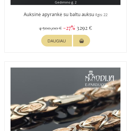
Gedimino g. 2
Auksinė apyrankė su baltu auksu
Ilgis: 22
-27%
3292 €
4 500,00 €
DAUGIAU