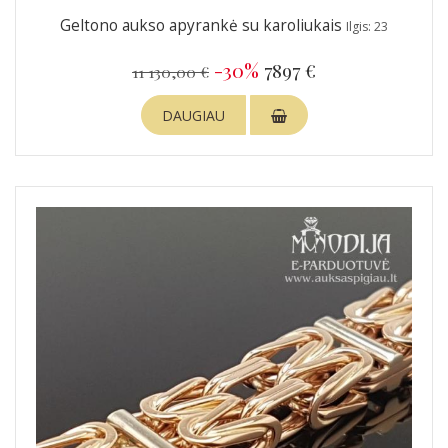
Geltono aukso apyrankė su karoliukais
Ilgis: 23
-30%
7897 €
11 130,00 €
DAUGIAU