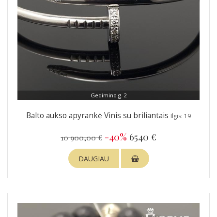
Gedimino g. 2
Balto aukso apyrankė Vinis su briliantais
Ilgis: 19
-40%
6540 €
10 900,00 €
DAUGIAU