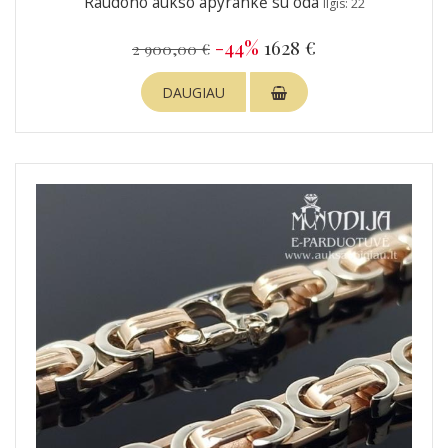
Raudono aukso apyrankė su oda
Ilgis: 22
-44%
1628 €
2 900,00 €
DAUGIAU