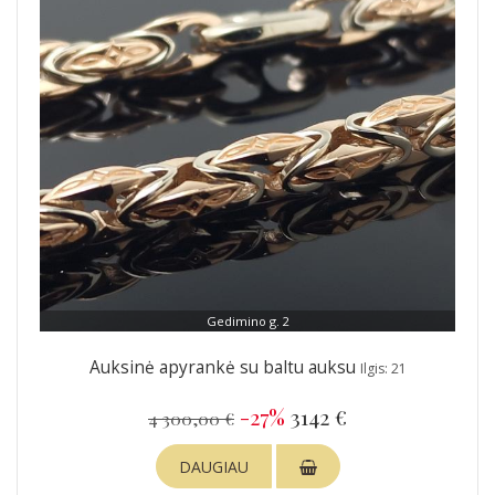
Gedimino g. 2
Auksinė apyrankė su baltu auksu
Ilgis: 21
-27%
3142 €
4 300,00 €
DAUGIAU