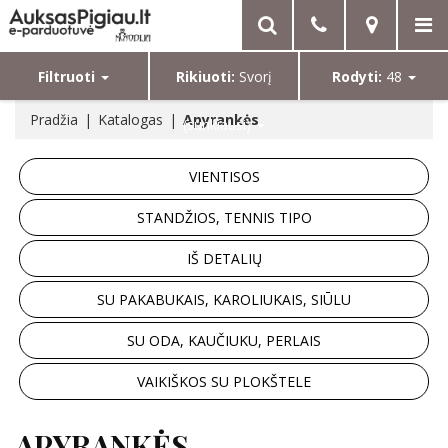
Filtruoti
Rikiuoti:
Svorį
Rodyti:
48
Pradžia
Katalogas
Apyrankės
(sunkiausi)
VIENTISOS
STANDŽIOS, TENNIS TIPO
IŠ DETALIŲ
SU PAKABUKAIS, KAROLIUKAIS, SIŪLU
SU ODA, KAUČIUKU, PERLAIS
VAIKIŠKOS SU PLOKŠTELE
APYRANKĖS