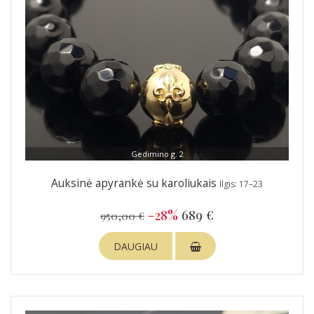
Gedimino g. 2
Auksinė apyrankė su karoliukais
Ilgis: 17–23
-28%
689 €
950,00 €
DAUGIAU