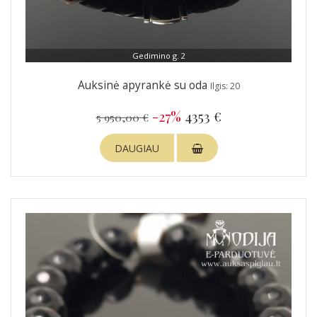
Gedimino g. 2
Auksinė apyrankė su oda
Ilgis: 20
-27%
4353 €
5 950,00 €
DAUGIAU