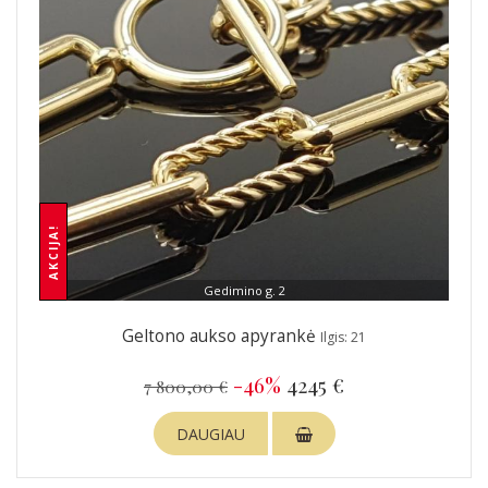
AKCIJA!
Gedimino g. 2
Geltono aukso apyrankė
Ilgis: 21
-46%
4245 €
7 800,00 €
DAUGIAU