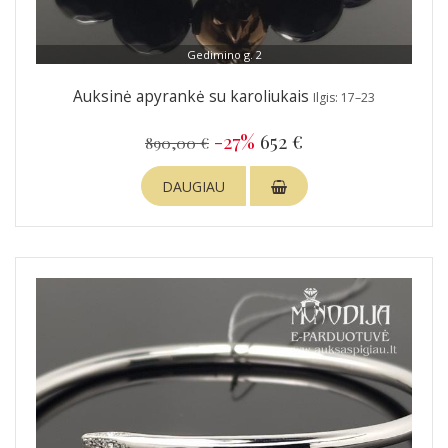
Gedimino g. 2
Auksinė apyrankė su karoliukais
Ilgis: 17–23
-27%
652 €
890,00 €
DAUGIAU