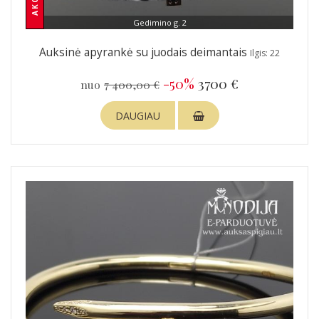
Gedimino g. 2
Auksinė apyrankė su juodais deimantais
Ilgis: 22
-50%
3700 €
nuo
7 400,00 €
DAUGIAU