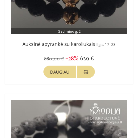
Gedimino g. 2
Auksinė apyrankė su karoliukais
Ilgis: 17–23
-28%
639 €
880,00 €
DAUGIAU