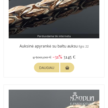
Parduodama tik internetu
Auksinė apyrankė su baltu auksu
Ilgis: 22
-31%
3145 €
4 500,00 €
DAUGIAU