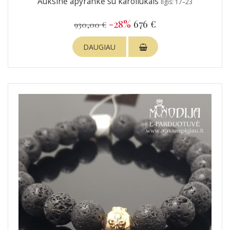
Auksinė apyrankė su karoliukais
Ilgis: 17–23
-28%
676 €
930,00 €
DAUGIAU