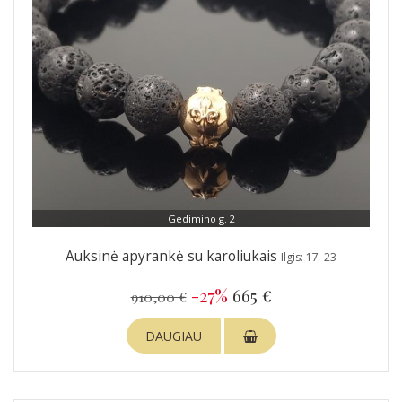
Gedimino g. 2
Auksinė apyrankė su karoliukais
Ilgis: 17–23
-27%
665 €
910,00 €
DAUGIAU