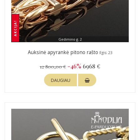
AKCIJA!
Gedimino g. 2
Auksinė apyrankė pitono rašto
Ilgis: 23
-46%
6968 €
12 800,00 €
DAUGIAU