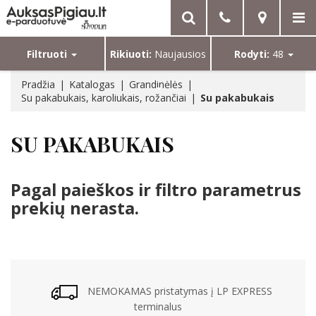
Filtruoti
Rikiuoti:
Naujausios
Rodyti:
48
Pradžia
Katalogas
Grandinėlės
Su pakabukais, karoliukais, rožančiai
Su pakabukais
SU PAKABUKAIS
Pagal paieškos ir filtro parametrus
prekių nerasta.
NEMOKAMAS pristatymas į LP EXPRESS
terminalus