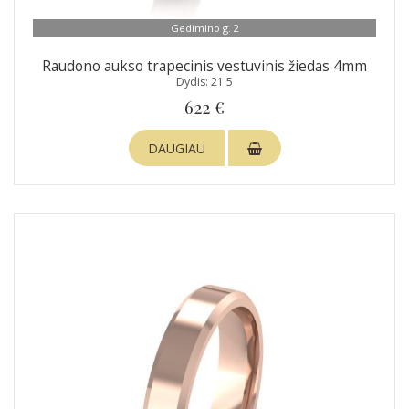
Gedimino g. 2
Raudono aukso trapecinis vestuvinis žiedas 4mm
Dydis: 21.5
622 €
DAUGIAU