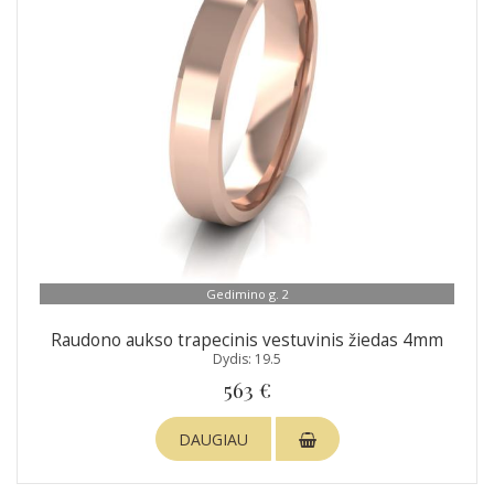
Gedimino g. 2
Raudono aukso trapecinis vestuvinis žiedas 4mm
Dydis: 19.5
563 €
DAUGIAU