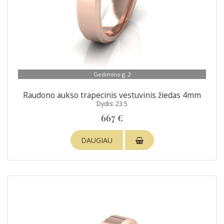
Gedimino g. 2
Raudono aukso trapecinis vestuvinis žiedas 4mm
Dydis: 23.5
667 €
DAUGIAU