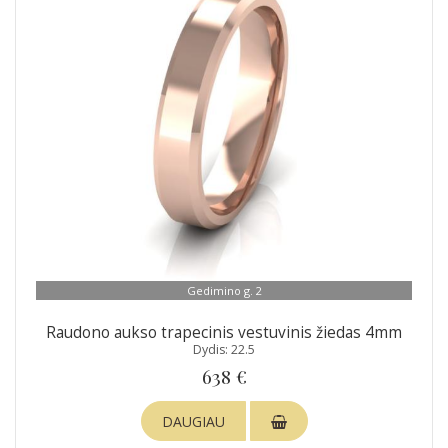
Gedimino g. 2
Raudono aukso trapecinis vestuvinis žiedas 4mm
Dydis: 22.5
638 €
DAUGIAU