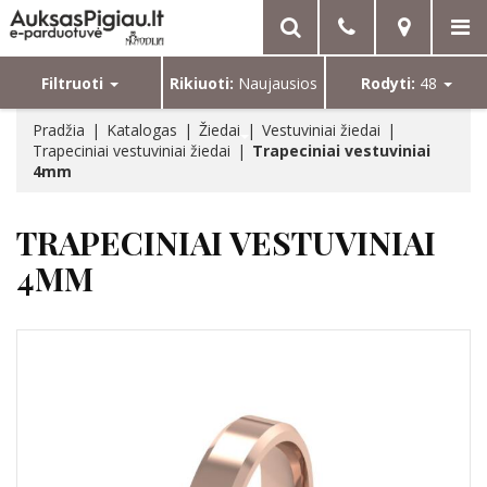
Filtruoti
Rikiuoti:
Naujausios
Rodyti:
48
Pradžia
Katalogas
Žiedai
Vestuviniai žiedai
Trapeciniai vestuviniai žiedai
Trapeciniai vestuviniai
4mm
TRAPECINIAI VESTUVINIAI
4MM