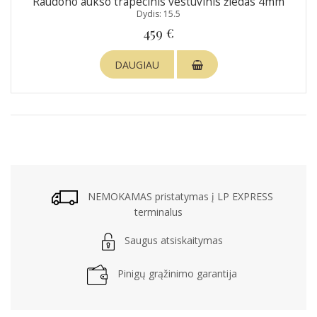
Raudono aukso trapecinis vestuvinis žiedas 4mm
Dydis: 15.5
459 €
DAUGIAU
NEMOKAMAS pristatymas į LP EXPRESS
terminalus
Saugus atsiskaitymas
Pinigų grąžinimo garantija