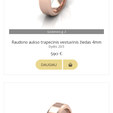
Gedimino g. 2
Raudono aukso trapecinis vestuvinis žiedas 4mm
Dydis: 20.5
590 €
DAUGIAU