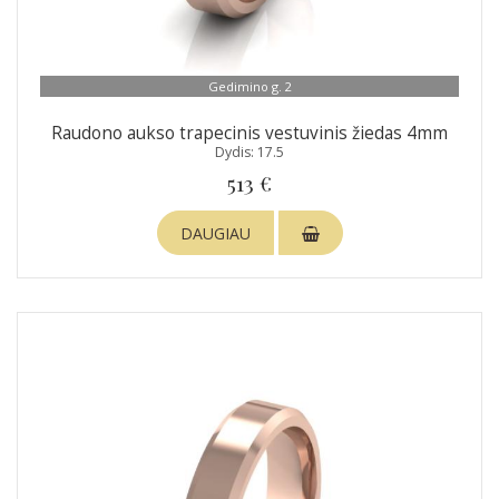
Gedimino g. 2
Raudono aukso trapecinis vestuvinis žiedas 4mm
Dydis: 17.5
513 €
DAUGIAU