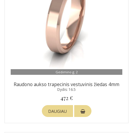
Gedimino g. 2
Raudono aukso trapecinis vestuvinis žiedas 4mm
Dydis: 16.5
472 €
DAUGIAU