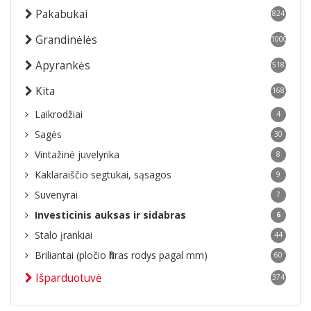
Pakabukai
824
Grandinėlės
1000
Apyrankės
518
Kita
168
Laikrodžiai
4
Sagės
30
Vintažinė juvelyrika
8
Kaklaraiščio segtukai, sąsagos
9
Suvenyrai
7
Investicinis auksas ir sidabras
6
Stalo įrankiai
44
Briliantai (pločio filtras rodys pagal mm)
60
Išparduotuvė
374