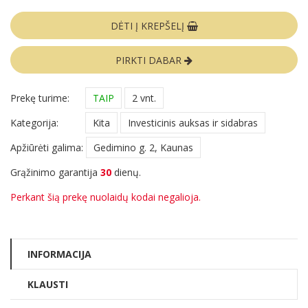
DĖTI Į KREPŠELĮ
PIRKTI DABAR
Prekę turime:
TAIP
2 vnt.
Kategorija:
Kita
Investicinis auksas ir sidabras
Apžiūrėti galima:
Gedimino g. 2, Kaunas
Grąžinimo garantija
30
dienų.
Perkant šią prekę nuolaidų kodai negalioja.
INFORMACIJA
KLAUSTI