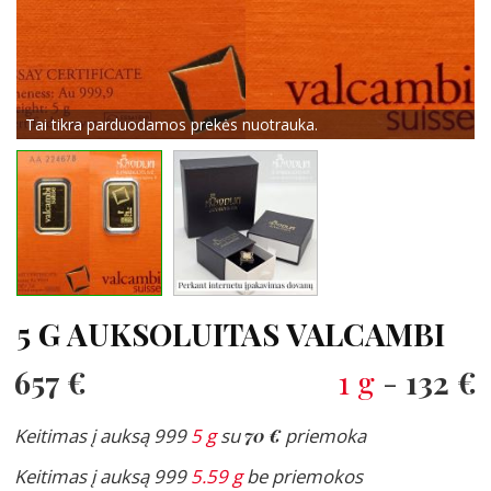
Tai tikra parduodamos prekės nuotrauka.
5 G AUKSOLUITAS VALCAMBI
657 €
1 g
-
132 €
Keitimas į auksą 999
5 g
su
70 €
priemoka
Keitimas į auksą 999
5.59 g
be priemokos