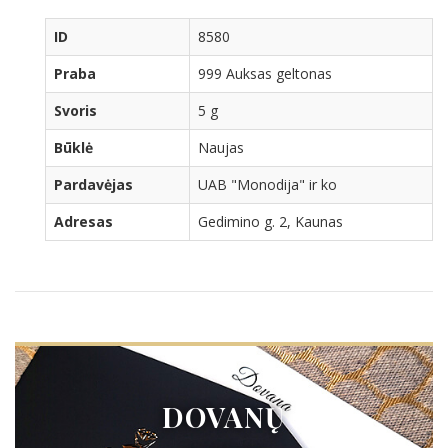
ID
8580
Praba
999 Auksas geltonas
Svoris
5 g
Būklė
Naujas
Pardavėjas
UAB "Monodija" ir ko
Adresas
Gedimino g. 2, Kaunas
DOVANŲ