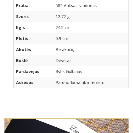
Praba
585 Auksas raudonas
Svoris
12.72 g
Ilgis
24.5 cm
Plotis
0.9 cm
Akutės
Be akučių
Būklė
Dėvėtas
Pardavėjas
Rytis Gulbinas
Adresas
Parduodama tik internetu