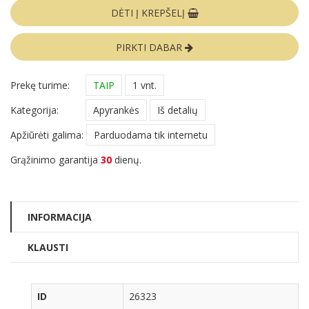
DĖTI Į KREPŠELĮ
PIRKTI DABAR
Prekę turime:
TAIP
1 vnt.
Kategorija:
Apyrankės
Iš detalių
Apžiūrėti galima:
Parduodama tik internetu
Grąžinimo garantija
30
dienų.
INFORMACIJA
KLAUSTI
ID
26323