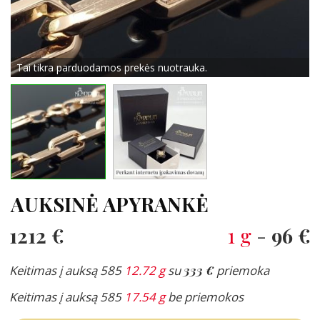
Tai tikra parduodamos prekės nuotrauka.
AUKSINĖ APYRANKĖ
1212 €
1 g
-
96 €
Keitimas į auksą 585
12.72 g
su
333 €
priemoka
Keitimas į auksą 585
17.54 g
be priemokos