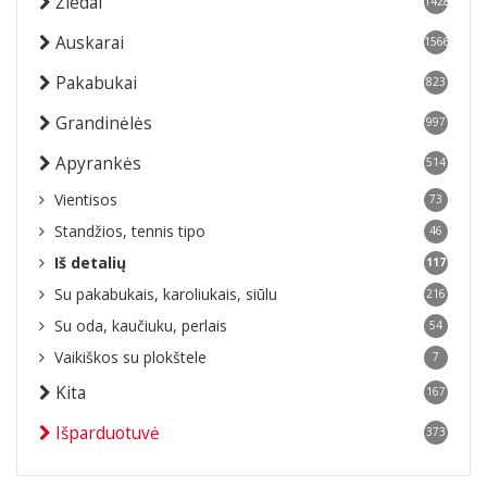
Žiedai
1428
Auskarai
1566
Pakabukai
823
Grandinėlės
997
Apyrankės
514
Vientisos
73
Standžios, tennis tipo
46
Iš detalių
117
Su pakabukais, karoliukais, siūlu
216
Su oda, kaučiuku, perlais
54
Vaikiškos su plokštele
7
Kita
167
Išparduotuvė
373