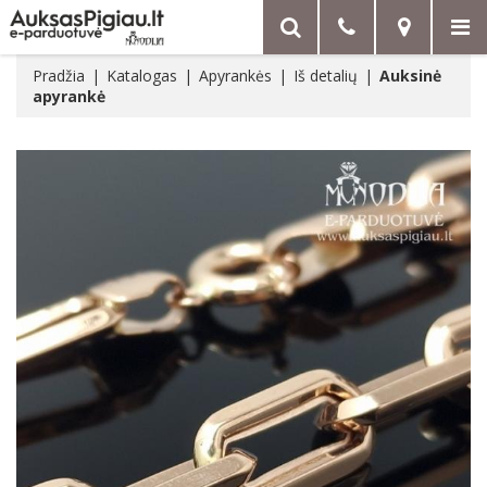
Pradžia
Katalogas
Apyrankės
Iš detalių
Auksinė
apyrankė