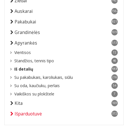
Žiedai
1427
Auskarai
1562
Pakabukai
821
Grandinėlės
1018
Apyrankės
513
Vientisos
72
Standžios, tennis tipo
46
Iš detalių
117
Su pakabukais, karoliukais, siūlu
216
Su oda, kaučiuku, perlais
54
Vaikiškos su plokštele
7
Kita
169
Išparduotuvė
372