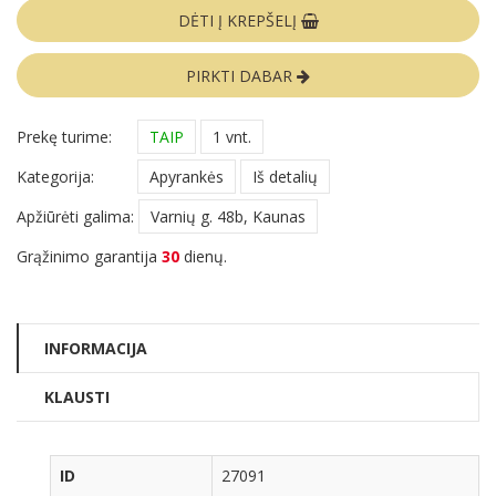
DĖTI Į KREPŠELĮ
PIRKTI DABAR
Prekę turime:
TAIP
1 vnt.
Kategorija:
Apyrankės
Iš detalių
Apžiūrėti galima:
Varnių g. 48b, Kaunas
Grąžinimo garantija
30
dienų.
INFORMACIJA
KLAUSTI
ID
27091