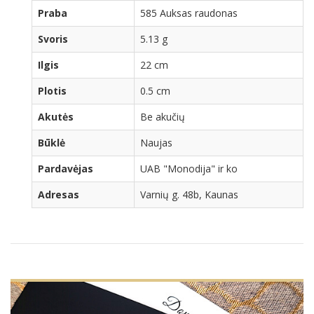
Praba
585 Auksas raudonas
Svoris
5.13 g
Ilgis
22 cm
Plotis
0.5 cm
Akutės
Be akučių
Būklė
Naujas
Pardavėjas
UAB "Monodija" ir ko
Adresas
Varnių g. 48b, Kaunas