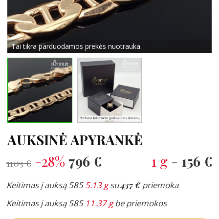
Tai tikra parduodamos prekės nuotrauka.
AUKSINĖ APYRANKĖ
-28%
796 €
1 g
-
156 €
1103 €
Keitimas į auksą 585
5.13 g
su
437 €
priemoka
Keitimas į auksą 585
11.37 g
be priemokos