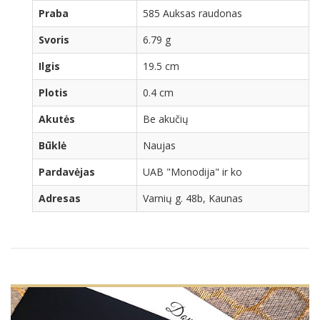
Praba
585 Auksas raudonas
Svoris
6.79 g
Ilgis
19.5 cm
Plotis
0.4 cm
Akutės
Be akučių
Būklė
Naujas
Pardavėjas
UAB "Monodija" ir ko
Adresas
Varnių g. 48b, Kaunas