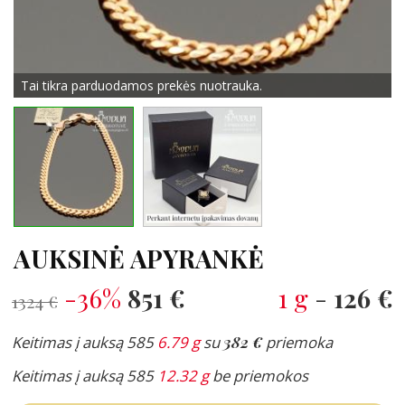
Tai tikra parduodamos prekės nuotrauka.
AUKSINĖ APYRANKĖ
-36%
851 €
1 g
-
126 €
1324 €
Keitimas į auksą 585
6.79 g
su
382 €
priemoka
Keitimas į auksą 585
12.32 g
be priemokos