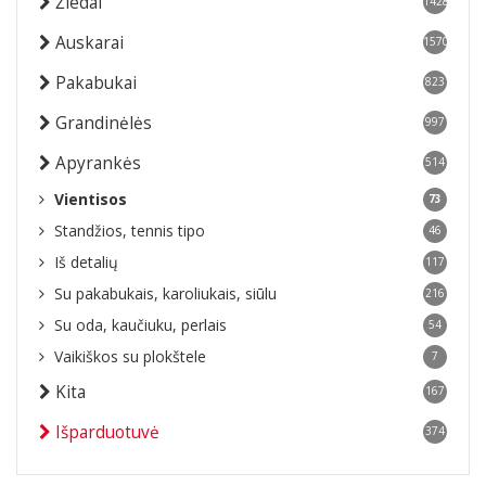
Žiedai
1428
Auskarai
1570
Pakabukai
823
Grandinėlės
997
Apyrankės
514
Vientisos
73
Standžios, tennis tipo
46
Iš detalių
117
Su pakabukais, karoliukais, siūlu
216
Su oda, kaučiuku, perlais
54
Vaikiškos su plokštele
7
Kita
167
Išparduotuvė
374