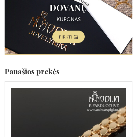
DOVANŲ
KUPONAS
PIRKTI
Panašios prekės