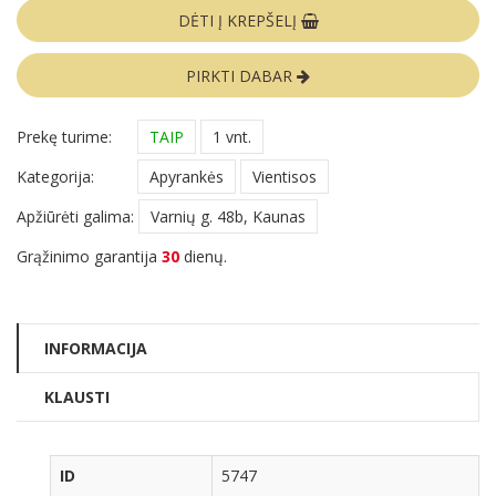
DĖTI Į KREPŠELĮ
PIRKTI DABAR
Prekę turime:
TAIP
1 vnt.
Kategorija:
Apyrankės
Vientisos
Apžiūrėti galima:
Varnių g. 48b, Kaunas
Grąžinimo garantija
30
dienų.
INFORMACIJA
KLAUSTI
ID
5747