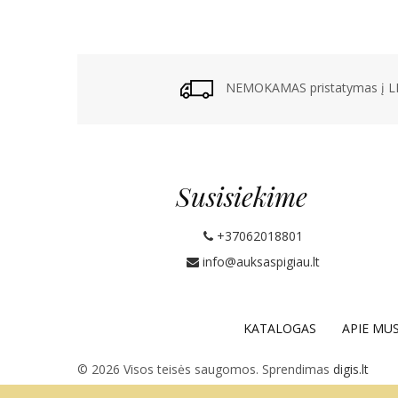
NEMOKAMAS pristatymas į LP
Susisiekime
+37062018801
info@auksaspigiau.lt
KATALOGAS
APIE MU
© 2026 Visos teisės saugomos. Sprendimas
digis.lt