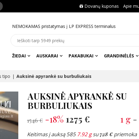
Dovanų kuponas
Apie m
NEMOKAMAS pristatymas į LP EXPRESS terminalus
ŽIEDAI
AUSKARAI
PAKABUKAI
GRANDINĖLĖS
s tipo
Auksinė apyrankė su burbuliukais
AUKSINĖ APYRANKĖ SU
BURBULIUKAIS
-18%
1275 €
1 g
1546 €
Keitimas į auksą 585
7.92 g
su
728 €
priemoka