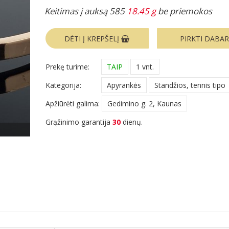
Keitimas į auksą 585
18.45 g
be priemokos
DĖTI Į KREPŠELĮ
PIRKTI DABA
Prekę turime:
TAIP
1 vnt.
Kategorija:
Apyrankės
Standžios, tennis tipo
Apžiūrėti galima:
Gedimino g. 2, Kaunas
Grąžinimo garantija
30
dienų.