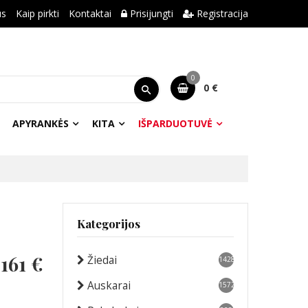
us
Kaip pirkti
Kontaktai
Prisijungti
Registracija
0
0 €
APYRANKĖS
KITA
IŠPARDUOTUVĖ
Kategorijos
-
161 €
Žiedai
1428
Auskarai
1572