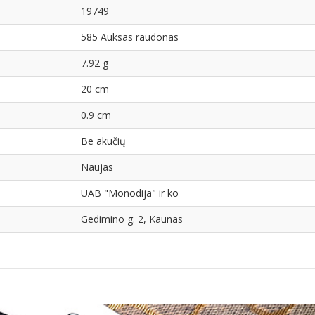
19749
585 Auksas raudonas
7.92 g
20 cm
0.9 cm
Be akučių
Naujas
UAB "Monodija" ir ko
Gedimino g. 2, Kaunas