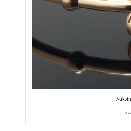
Auksin
1 