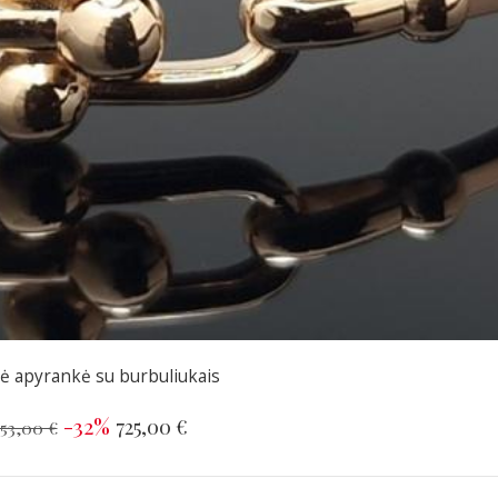
ė apyrankė su burbuliukais
-32%
725,00 €
053,00 €