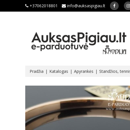
+37062018801
info@auksaspigiau.lt
Pradžia
Katalogas
Apyrankės
Standžios, tenni