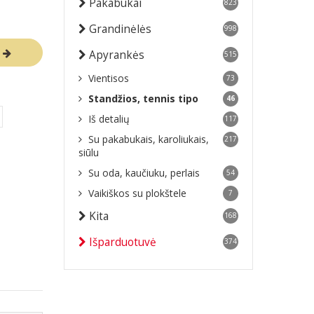
Pakabukai
823
Grandinėlės
998
R
Apyrankės
515
Vientisos
73
Standžios, tennis tipo
46
Iš detalių
117
Su pakabukais, karoliukais,
217
siūlu
Su oda, kaučiuku, perlais
54
Vaikiškos su plokštele
7
Kita
168
Išparduotuvė
374