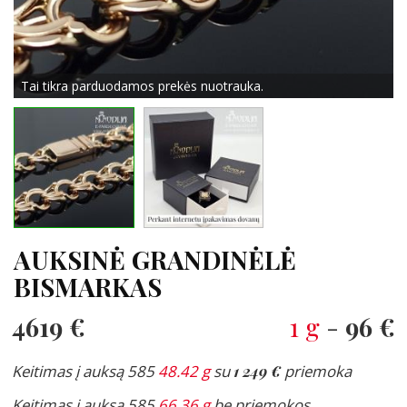
Tai tikra parduodamos prekės nuotrauka.
AUKSINĖ GRANDINĖLĖ
BISMARKAS
4619 €
1 g
-
96 €
Keitimas į auksą 585
48.42 g
su
1 249 €
priemoka
Keitimas į auksą 585
66.36 g
be priemokos