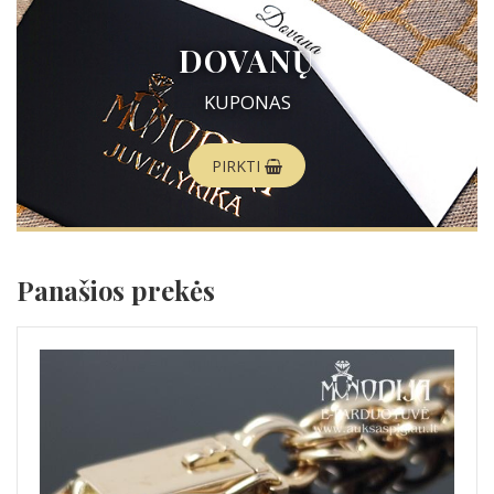
DOVANŲ
KUPONAS
PIRKTI
Panašios prekės