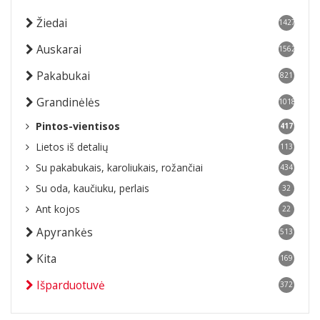
Žiedai
1427
Auskarai
1562
Pakabukai
821
Grandinėlės
1018
Pintos-vientisos
417
Lietos iš detalių
113
Su pakabukais, karoliukais, rožančiai
434
Su oda, kaučiuku, perlais
32
Ant kojos
22
Apyrankės
513
Kita
169
Išparduotuvė
372