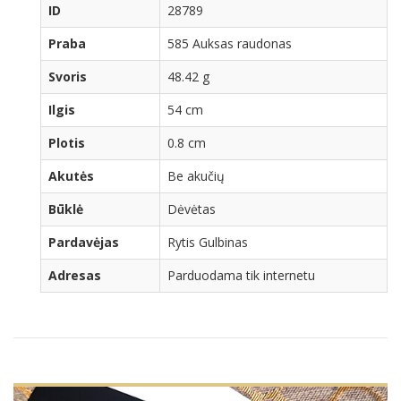
ID
28789
Praba
585 Auksas raudonas
Svoris
48.42 g
Ilgis
54 cm
Plotis
0.8 cm
Akutės
Be akučių
Būklė
Dėvėtas
Pardavėjas
Rytis Gulbinas
Adresas
Parduodama tik internetu