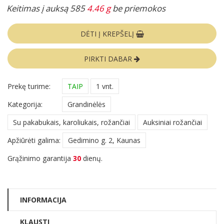
Keitimas į auksą 585
4.46 g
be priemokos
DĖTI Į KREPŠELĮ
PIRKTI DABAR
Prekę turime:
TAIP
1 vnt.
Kategorija:
Grandinėlės
Su pakabukais, karoliukais, rožančiai
Auksiniai rožančiai
Apžiūrėti galima:
Gedimino g. 2, Kaunas
Grąžinimo garantija
30
dienų.
INFORMACIJA
KLAUSTI