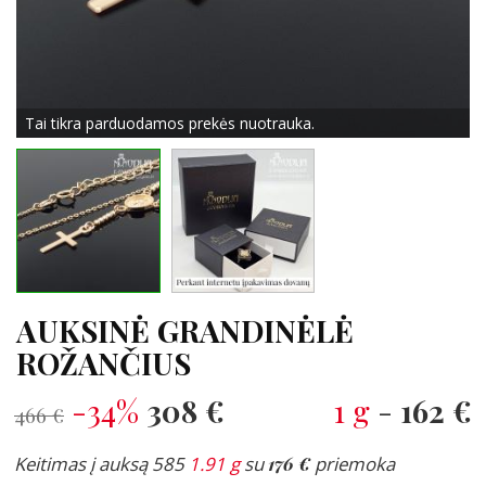
Tai tikra parduodamos prekės nuotrauka.
AUKSINĖ GRANDINĖLĖ
ROŽANČIUS
-34%
308 €
1 g
-
162 €
466 €
Keitimas į auksą 585
1.91 g
su
176 €
priemoka