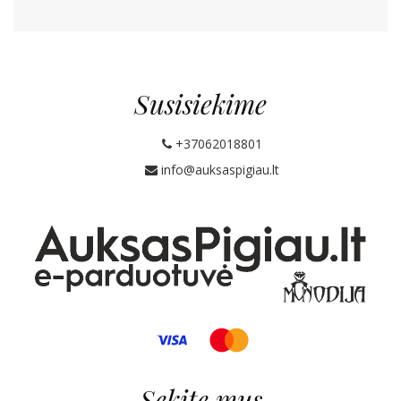
Susisiekime
+37062018801
info@auksaspigiau.lt
Sekite mus