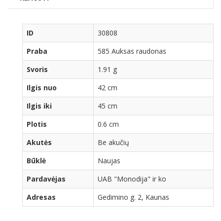
ID
30808
Praba
585 Auksas raudonas
Svoris
1.91 g
Ilgis nuo
42 cm
Ilgis iki
45 cm
Plotis
0.6 cm
Akutės
Be akučių
Būklė
Naujas
Pardavėjas
UAB "Monodija" ir ko
Adresas
Gedimino g. 2, Kaunas