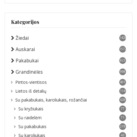
Kategorijos
Žiedai
1428
Auskarai
1572
Pakabukai
823
Grandinėlės
998
Pintos-vientisos
401
Lietos iš detalių
114
Su pakabukais, karoliukais, rožančiai
428
Su kryžiukais
77
Su raidelėm
71
Su pakabukais
219
Su karoliukais
43