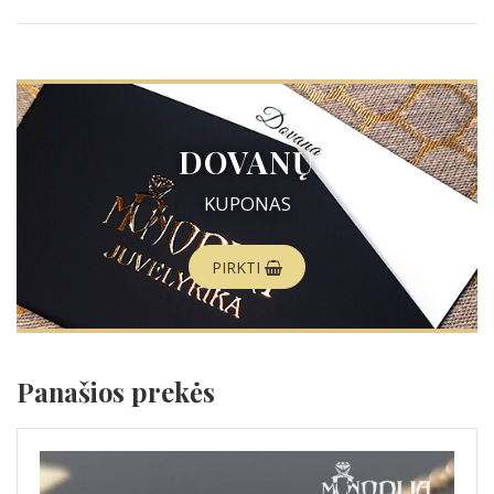
DOVANŲ
KUPONAS
PIRKTI
Panašios prekės