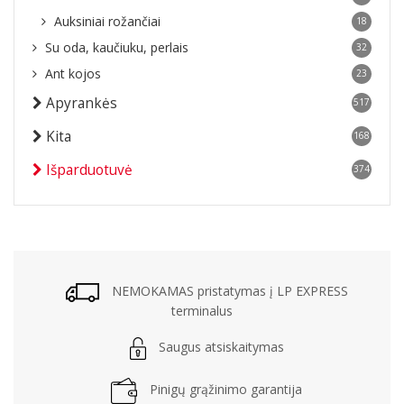
Auksiniai rožančiai
18
Su oda, kaučiuku, perlais
32
Ant kojos
23
Apyrankės
517
Kita
168
Išparduotuvė
374
NEMOKAMAS pristatymas į LP EXPRESS
terminalus
Saugus atsiskaitymas
Pinigų grąžinimo garantija