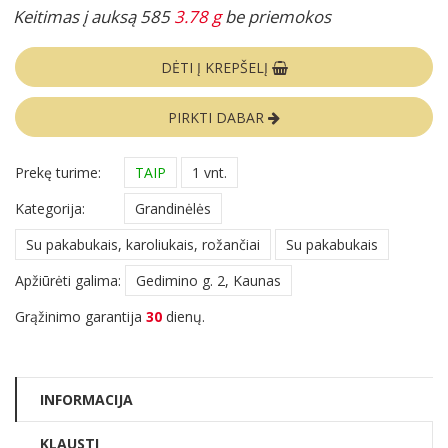
Keitimas į auksą 585
3.78 g
be priemokos
DĖTI Į KREPŠELĮ
PIRKTI DABAR
Prekę turime:
TAIP
1 vnt.
Kategorija:
Grandinėlės
Su pakabukais, karoliukais, rožančiai
Su pakabukais
Apžiūrėti galima:
Gedimino g. 2, Kaunas
Grąžinimo garantija
30
dienų.
INFORMACIJA
KLAUSTI