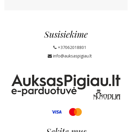
Susisiekime
+37062018801
info@auksaspigiau.lt
Sekite mus