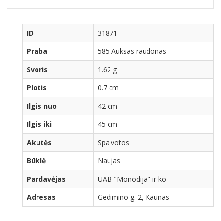
ID
31871
Praba
585 Auksas raudonas
Svoris
1.62 g
Plotis
0.7 cm
Ilgis nuo
42 cm
Ilgis iki
45 cm
Akutės
Spalvotos
Būklė
Naujas
Pardavėjas
UAB "Monodija" ir ko
Adresas
Gedimino g. 2, Kaunas