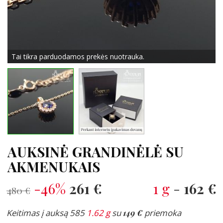
Tai tikra parduodamos prekės nuotrauka.
AUKSINĖ GRANDINĖLĖ SU
AKMENUKAIS
-46%
261 €
1 g
-
162 €
480 €
Keitimas į auksą 585
1.62 g
su
149 €
priemoka