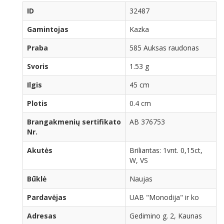
ID
32487
Gamintojas
Kazka
Praba
585 Auksas raudonas
Svoris
1.53 g
Ilgis
45 cm
Plotis
0.4 cm
Brangakmenių sertifikato
AB 376753
Nr.
Akutės
Briliantas: 1vnt. 0,15ct,
W, VS
Būklė
Naujas
Pardavėjas
UAB "Monodija" ir ko
Adresas
Gedimino g. 2, Kaunas