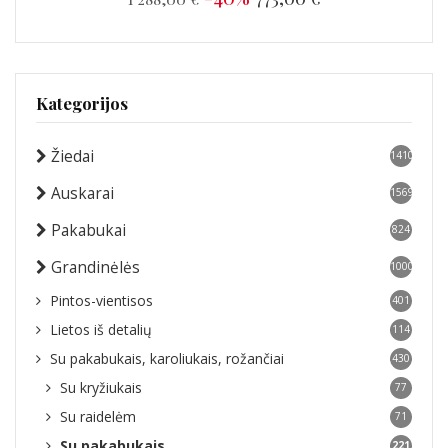
Kategorijos
Žiedai
1410
Auskarai
1569
Pakabukai
824
Grandinėlės
1000
Pintos-vientisos
401
Lietos iš detalių
114
Su pakabukais, karoliukais, rožančiai
430
Su kryžiukais
77
Su raidelėm
71
Su pakabukais
221