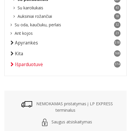
Su karoliukais
43
Auksiniai rožančiai
18
Su oda, kaučiuku, perlais
32
Ant kojos
23
Apyrankės
518
Kita
168
Išparduotuvė
374
NEMOKAMAS pristatymas į LP EXPRESS
terminalus
Saugus atsiskaitymas