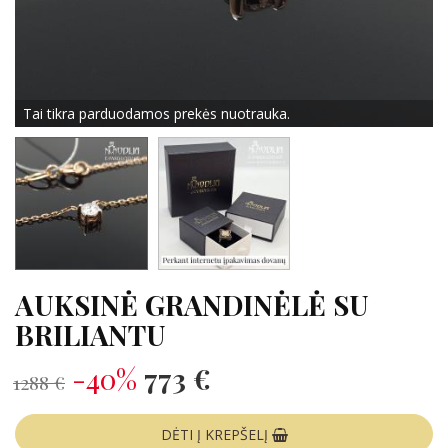
Tai tikra parduodamos prekės nuotrauka.
AUKSINĖ GRANDINĖLĖ SU
BRILIANTU
-40%
773 €
1288 €
DĖTI Į KREPŠELĮ