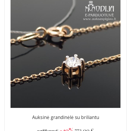
Auksinė grandinėlė su briliantu
-40%
773,00 €
1 288,00 €