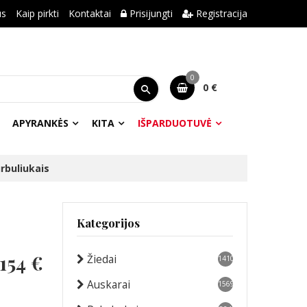
us
Kaip pirkti
Kontaktai
Prisijungti
Registracija
0
0 €
APYRANKĖS
KITA
IŠPARDUOTUVĖ
rbuliukais
Kategorijos
154 €
Žiedai
1410
Auskarai
1569