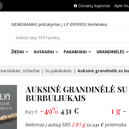
Dovanų kuponas
Apie m
NEMOKAMAS pristatymas į LP EXPRESS terminalus
ŽIEDAI
AUSKARAI
PAKABUKAI
GRANDINĖLĖS
karoliukais, rožančiai
Su pakabukais
Auksinė grandinėlė su bu
AUKSINĖ GRANDINĖLĖ SU
BURBULIUKAIS
-49%
431 €
1 g
-
843 €
Keitimas į auksą 585
2.81 g
su
241 €
priemoka