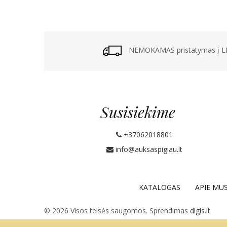
NEMOKAMAS pristatymas į LP
Susisiekime
+37062018801
info@auksaspigiau.lt
KATALOGAS
APIE MU
© 2026 Visos teisės saugomos. Sprendimas
digis.lt