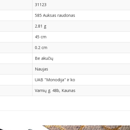
31123
585 Auksas raudonas
2.81 g
45 cm
0.2 cm
Be akučių
Naujas
UAB "Monodija" ir ko
Varnių g. 48b, Kaunas