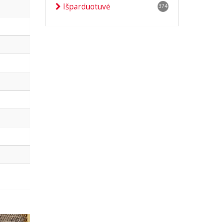
Išparduotuvė
374