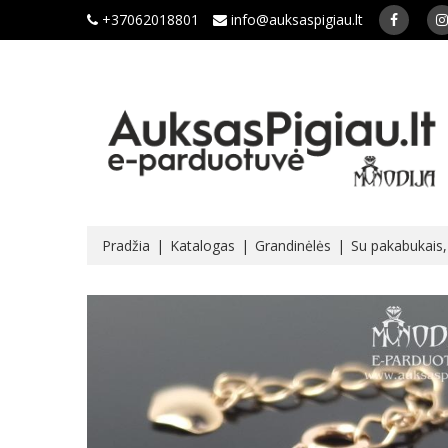
+37062018801
info@auksaspigiau.lt
Pradžia
Katalogas
Grandinėlės
Su pakabukais, 