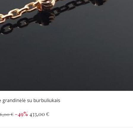
 grandinėlė su burbuliukais
-49%
433,00 €
6,00 €