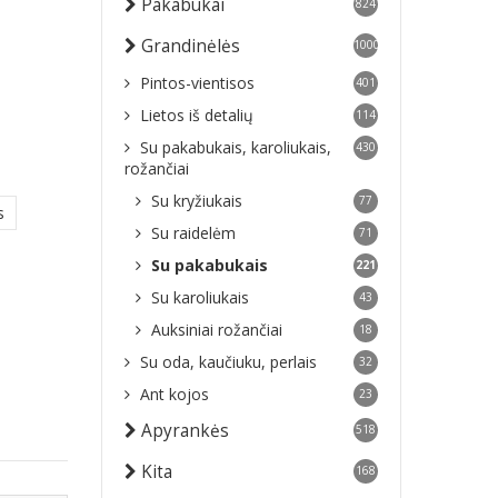
Pakabukai
824
Grandinėlės
1000
Pintos-vientisos
401
Lietos iš detalių
114
Su pakabukais, karoliukais,
430
rožančiai
Su kryžiukais
77
s
Su raidelėm
71
Su pakabukais
221
Su karoliukais
43
Auksiniai rožančiai
18
Su oda, kaučiuku, perlais
32
Ant kojos
23
Apyrankės
518
Kita
168