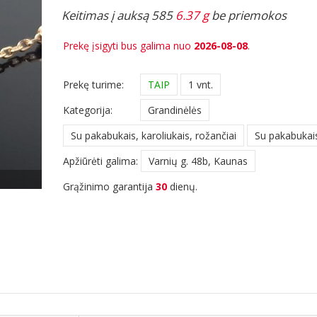
Keitimas į auksą 585
6.37 g
be priemokos
Prekę įsigyti bus galima nuo
2026-08-08
.
Prekę turime:
TAIP
1 vnt.
Kategorija:
Grandinėlės
Su pakabukais, karoliukais, rožančiai
Su pakabukai
Apžiūrėti galima:
Varnių g. 48b, Kaunas
Grąžinimo garantija
30
dienų.