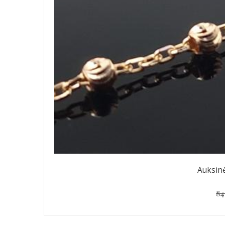
Auksinė
84