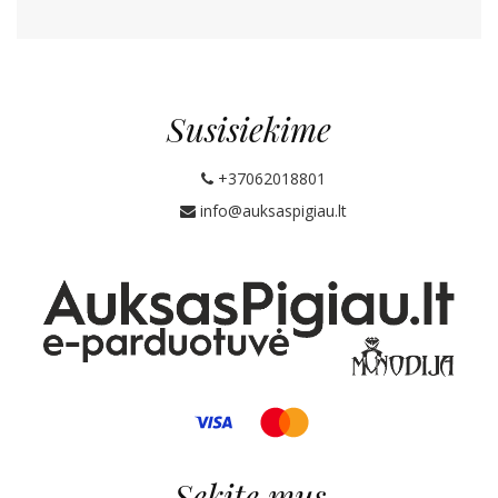
Susisiekime
+37062018801
info@auksaspigiau.lt
Sekite mus