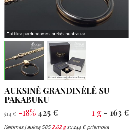
Tai tikra parduodamos prekės nuotrauka.
AUKSINĖ GRANDINĖLĖ SU
PAKABUKU
-18%
425 €
1 g
-
163 €
514 €
Keitimas į auksą 585
2.62 g
su
244 €
priemoka