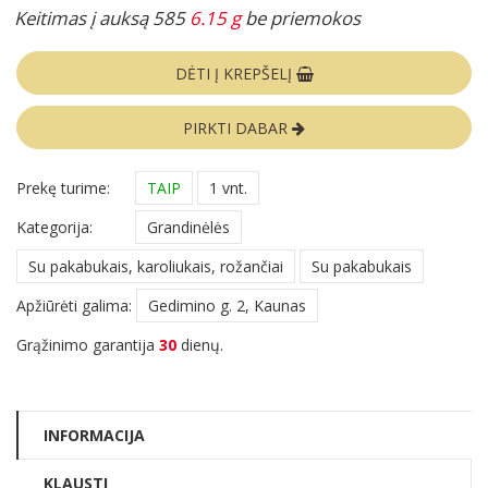
Keitimas į auksą 585
6.15 g
be priemokos
DĖTI Į KREPŠELĮ
PIRKTI DABAR
Prekę turime:
TAIP
1 vnt.
Kategorija:
Grandinėlės
Su pakabukais, karoliukais, rožančiai
Su pakabukais
Apžiūrėti galima:
Gedimino g. 2, Kaunas
Grąžinimo garantija
30
dienų.
INFORMACIJA
KLAUSTI