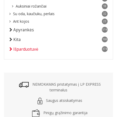
Auksiniai rožančiai
18
Su oda, kaučiuku, perlais
32
Ant kojos
23
Apyrankės
514
Kita
168
Išparduotuvė
374
NEMOKAMAS pristatymas į LP EXPRESS
terminalus
Saugus atsiskaitymas
Pinigų grąžinimo garantija