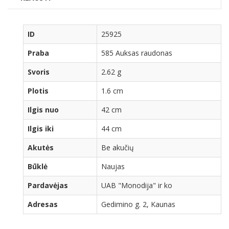
ID
25925
Praba
585 Auksas raudonas
Svoris
2.62 g
Plotis
1.6 cm
Ilgis nuo
42 cm
Ilgis iki
44 cm
Akutės
Be akučių
Būklė
Naujas
Pardavėjas
UAB "Monodija" ir ko
Adresas
Gedimino g. 2, Kaunas