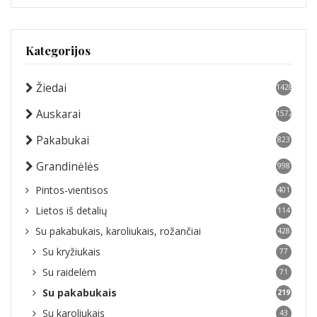
Kategorijos
Žiedai
1428
Auskarai
1572
Pakabukai
823
Grandinėlės
998
Pintos-vientisos
401
Lietos iš detalių
114
Su pakabukais, karoliukais, rožančiai
428
Su kryžiukais
77
Su raidelėm
71
Su pakabukais
219
Su karoliukais
43