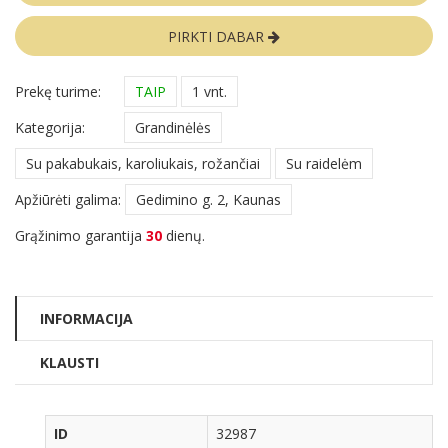
PIRKTI DABAR
Prekę turime:
TAIP
1 vnt.
Kategorija:
Grandinėlės
Su pakabukais, karoliukais, rožančiai
Su raidelėm
Apžiūrėti galima:
Gedimino g. 2, Kaunas
Grąžinimo garantija
30
dienų.
INFORMACIJA
KLAUSTI
ID
32987