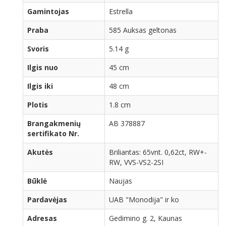
Gamintojas
Estrella
Praba
585 Auksas geltonas
Svoris
5.14 g
Ilgis nuo
45 cm
Ilgis iki
48 cm
Plotis
1.8 cm
Brangakmenių
AB 378887
sertifikato Nr.
Akutės
Briliantas: 65vnt. 0,62ct, RW+-
RW, VVS-VS2-2SI
Būklė
Naujas
Pardavėjas
UAB "Monodija" ir ko
Adresas
Gedimino g. 2, Kaunas