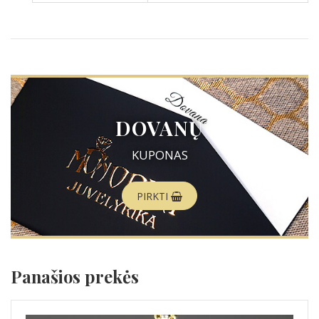
DOVANŲ
KUPONAS
PIRKTI
Panašios prekės