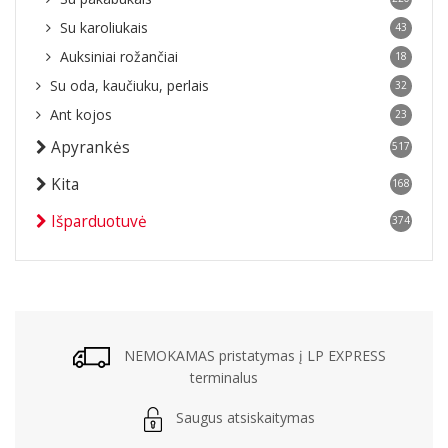
Su karoliukais
43
Auksiniai rožančiai
18
Su oda, kaučiuku, perlais
32
Ant kojos
23
Apyrankės
517
Kita
168
Išparduotuvė
374
NEMOKAMAS pristatymas į LP EXPRESS
terminalus
Saugus atsiskaitymas