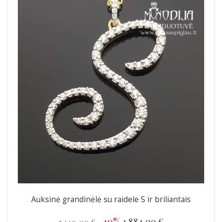
Auksinė grandinėlė su raidele S ir briliantais
-40%
1 884,00 €
3 140,00 €