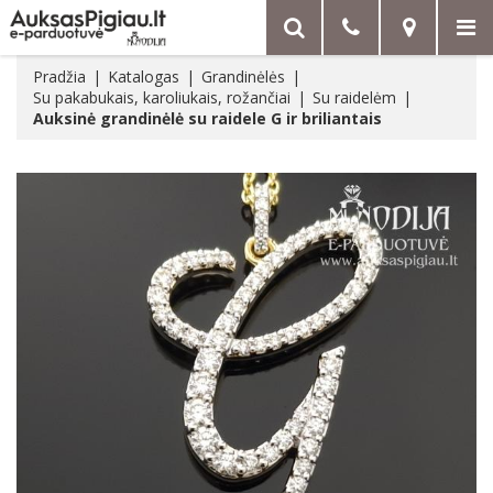
Pradžia
Katalogas
Grandinėlės
Su pakabukais, karoliukais, rožančiai
Su raidelėm
Auksinė grandinėlė su raidele G ir briliantais