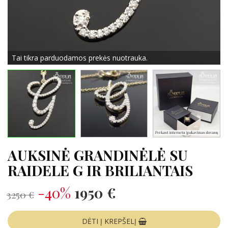
Tai tikra parduodamos prekės nuotrauka.
AUKSINĖ GRANDINĖLĖ SU
RAIDELE G IR BRILIANTAIS
-40%
1950 €
3250 €
DĖTI Į KREPŠELĮ