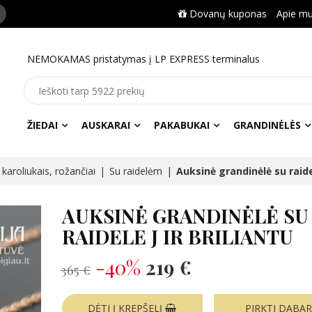
Dovanų kuponas
Apie m
NEMOKAMAS pristatymas į LP EXPRESS terminalus
ŽIEDAI
AUSKARAI
PAKABUKAI
GRANDINĖLĖS
karoliukais, rožančiai
Su raidelėm
Auksinė grandinėlė su raidel
AUKSINĖ GRANDINĖLĖ SU
RAIDELE J IR BRILIANTU
-40%
219 €
365 €
DĖTI Į KREPŠELĮ
PIRKTI DABA