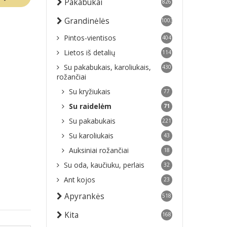
Pakabukai
826
Grandinėlės
1003
Pintos-vientisos
404
Lietos iš detalių
114
Su pakabukais, karoliukais,
430
rožančiai
Su kryžiukais
77
Su raidelėm
71
Su pakabukais
221
Su karoliukais
43
Auksiniai rožančiai
18
Su oda, kaučiuku, perlais
32
Ant kojos
23
Apyrankės
518
Kita
168