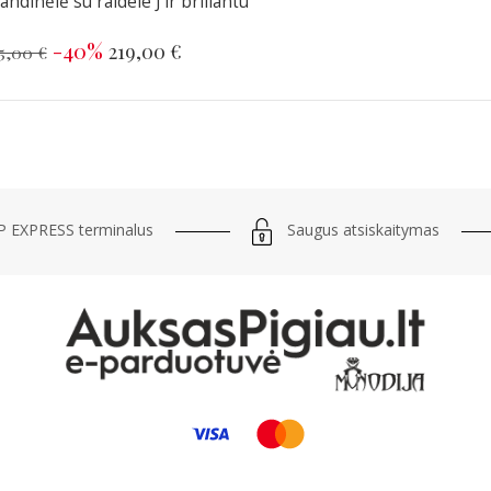
ndinėlė su raidele J ir briliantu
-40%
219,00 €
5,00 €
Saugus atsiskaitymas
 EXPRESS terminalus