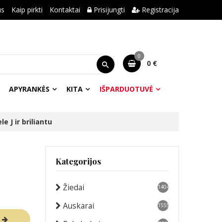
us
Kaip pirkti
Kontaktai
Prisijungti
Registracija
0
0 €
APYRANKĖS
KITA
IŠPARDUOTUVĖ
e J ir briliantu
Kategorijos
Žiedai
1404
Auskarai
1555
R