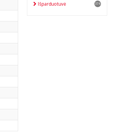
Išparduotuvė
374