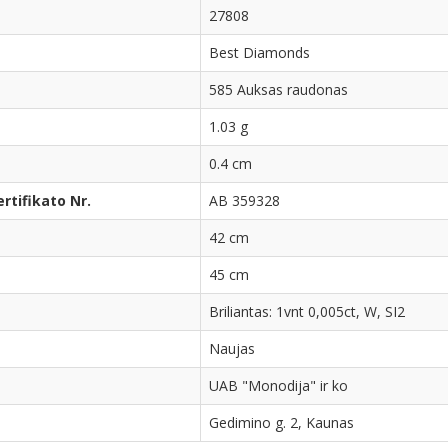
27808
Best Diamonds
585 Auksas raudonas
1.03 g
0.4 cm
tifikato Nr.
AB 359328
42 cm
45 cm
Briliantas: 1vnt 0,005ct, W, SI2
Naujas
UAB "Monodija" ir ko
Gedimino g. 2, Kaunas