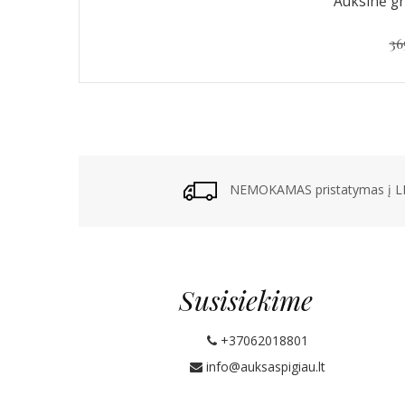
Auksinė gra
36
NEMOKAMAS pristatymas į LP
Susisiekime
+37062018801
info@auksaspigiau.lt