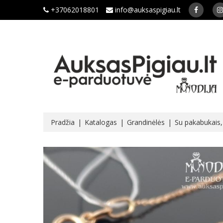
+37062018801
info@auksaspigiau.lt
Pradžia
Katalogas
Grandinėlės
Su pakabukais, 