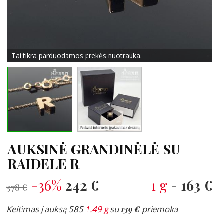
Tai tikra parduodamos prekės nuotrauka.
AUKSINĖ GRANDINĖLĖ SU
RAIDELE R
-36%
242 €
1 g
-
163 €
378 €
Keitimas į auksą 585
1.49 g
su
139 €
priemoka