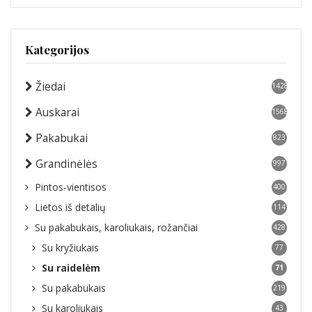
Kategorijos
Žiedai
1428
Auskarai
1568
Pakabukai
823
Grandinėlės
997
Pintos-vientisos
400
Lietos iš detalių
114
Su pakabukais, karoliukais, rožančiai
428
Su kryžiukais
77
Su raidelėm
71
Su pakabukais
219
Su karoliukais
43