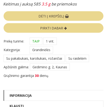
Keitimas į auksą 585
3.5 g
be priemokos
DĖTI Į KREPŠELĮ
PIRKTI DABAR
Prekę turime:
TAIP
1 vnt.
Kategorija:
Grandinėlės
Su pakabukais, karoliukais, rožančiai
Su raidelėm
Apžiūrėti galima:
Gedimino g. 2, Kaunas
Grąžinimo garantija
30
dienų.
INFORMACIJA
KLAUSTI