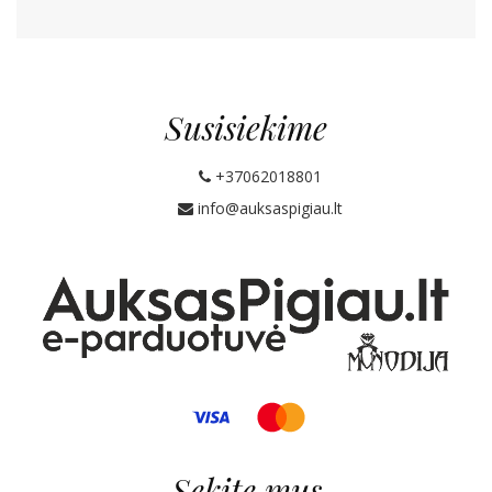
Susisiekime
+37062018801
info@auksaspigiau.lt
Sekite mus