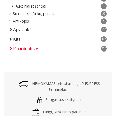
Auksiniai rožančiai
18
Su oda, kaučiuku, perlais
32
Ant kojos
23
Apyrankės
514
Kita
167
Išparduotuvė
374
NEMOKAMAS pristatymas į LP EXPRESS
terminalus
Saugus atsiskaitymas
Pinigų grąžinimo garantija