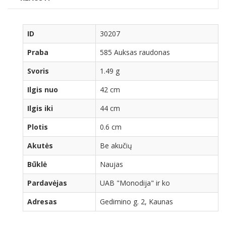
ID
30207
Praba
585 Auksas raudonas
Svoris
1.49 g
Ilgis nuo
42 cm
Ilgis iki
44 cm
Plotis
0.6 cm
Akutės
Be akučių
Būklė
Naujas
Pardavėjas
UAB "Monodija" ir ko
Adresas
Gedimino g. 2, Kaunas