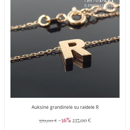
Auksinė grandinėlė su raidele R
-36%
237,00 €
370,00 €