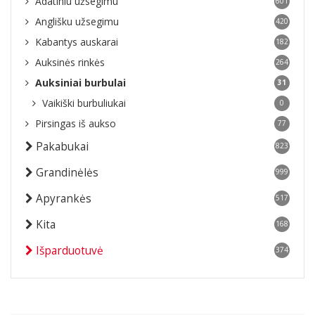
Adatiniu užsegimu
601
Anglišku užsegimu
420
Kabantys auskarai
182
Auksinės rinkės
264
Auksiniai burbulai
31
Vaikiški burbuliukai
0
Pirsingas iš aukso
77
Pakabukai
823
Grandinėlės
999
Apyrankės
517
Kita
168
Išparduotuvė
374