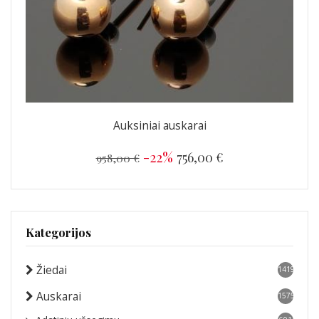
Auksiniai auskarai
-22%
756,00 €
958,00 €
Kategorijos
Žiedai
1419
Auskarai
1575