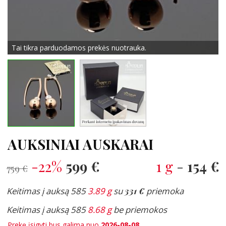
Tai tikra parduodamos prekės nuotrauka.
AUKSINIAI AUSKARAI
-22%
599 €
1 g
-
154 €
759 €
Keitimas į auksą 585
3.89 g
su
331 €
priemoka
Keitimas į auksą 585
8.68 g
be priemokos
Prekę įsigyti bus galima nuo
2026-08-08
.