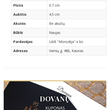
Plotis
0.7 cm
Aukštis
4.5 cm
Akutės
Be akučių
Būklė
Naujas
Pardavėjas
UAB "Monodija" ir ko
Adresas
Varnių g. 48b, Kaunas
DOVANŲ
KUPONAS