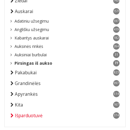
Žiedai
1428
Auskarai
1570
Adatiniu užsegimu
597
Anglišku užsegimu
419
Kabantys auskarai
182
Auksinės rinkės
264
Auksiniai burbulai
31
Pirsingas iš aukso
77
Pakabukai
823
Grandinėlės
997
Apyrankės
514
Kita
167
Išparduotuvė
374