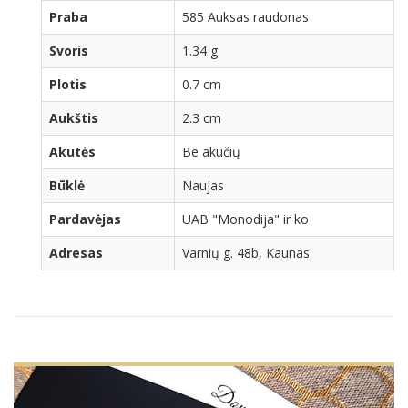
Praba
585 Auksas raudonas
Svoris
1.34 g
Plotis
0.7 cm
Aukštis
2.3 cm
Akutės
Be akučių
Būklė
Naujas
Pardavėjas
UAB "Monodija" ir ko
Adresas
Varnių g. 48b, Kaunas