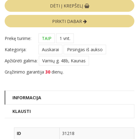
DĖTI Į KREPŠELĮ
PIRKTI DABAR
Prekę turime:
TAIP
1 vnt.
Kategorija:
Auskarai
Pirsingas iš aukso
Apžiūrėti galima:
Varnių g. 48b, Kaunas
Grąžinimo garantija
30
dienų.
INFORMACIJA
KLAUSTI
ID
31218