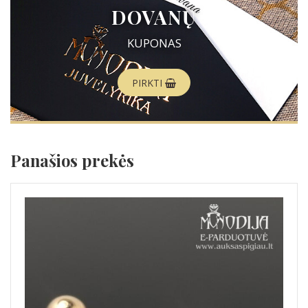
DOVANŲ
KUPONAS
PIRKTI
Panašios prekės