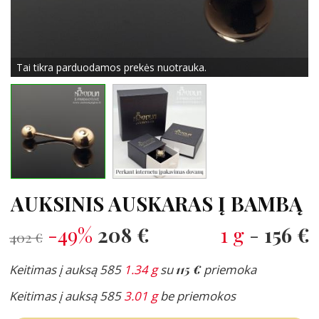
Tai tikra parduodamos prekės nuotrauka.
AUKSINIS AUSKARAS Į BAMBĄ
-49%
208 €
1 g
-
156 €
402 €
Keitimas į auksą 585
1.34 g
su
115 €
priemoka
Keitimas į auksą 585
3.01 g
be priemokos