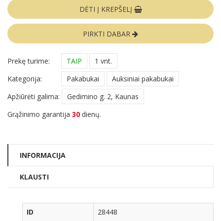
DĖTI Į KREPŠELĮ
PIRKTI DABAR
Prekę turime:
TAIP
1 vnt.
Kategorija:
Pakabukai
Auksiniai pakabukai
Apžiūrėti galima:
Gedimino g. 2, Kaunas
Grąžinimo garantija
30
dienų.
INFORMACIJA
KLAUSTI
ID
28448