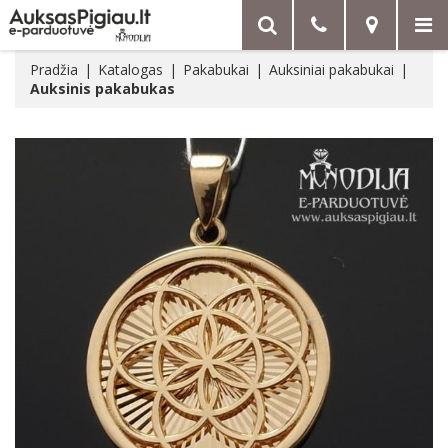
Pradžia
Katalogas
Pakabukai
Auksiniai pakabukai
Auksinis pakabukas