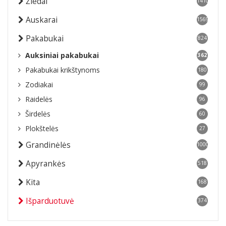
Žiedai
1410
Auskarai
1569
Pakabukai
824
Auksiniai pakabukai
362
Pakabukai krikštynoms
180
Zodiakai
99
Raidelės
96
Širdelės
60
Plokštelės
27
Grandinėlės
1000
Apyrankės
518
Kita
168
Išparduotuvė
374