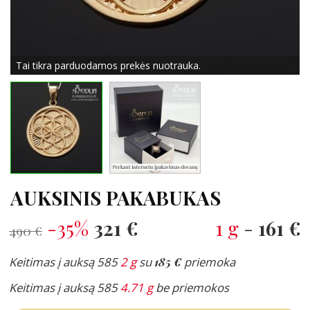
Tai tikra parduodamos prekės nuotrauka.
AUKSINIS PAKABUKAS
-35%
321 €
1 g
-
161 €
490 €
Keitimas į auksą 585
2 g
su
185 €
priemoka
Keitimas į auksą 585
4.71 g
be priemokos