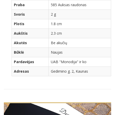
Praba
585 Auksas raudonas
Svoris
2 g
Plotis
1.8 cm
Aukštis
2.3 cm
Akutės
Be akučių
Būklė
Naujas
Pardavėjas
UAB "Monodija" ir ko
Adresas
Gedimino g. 2, Kaunas