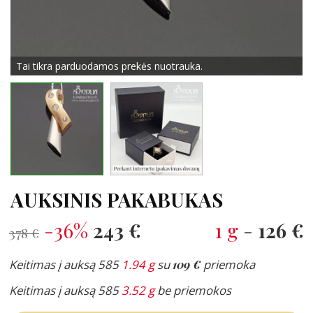
Tai tikra parduodamos prekės nuotrauka.
AUKSINIS PAKABUKAS
-36%
243 €
1 g
-
126 €
378 €
Keitimas į auksą 585
1.94 g
su
109 €
priemoka
Keitimas į auksą 585
3.52 g
be priemokos