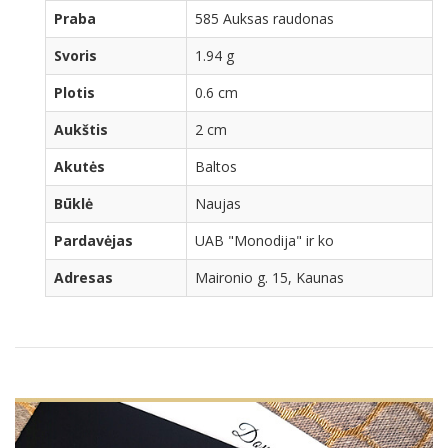
Praba
585 Auksas raudonas
Svoris
1.94 g
Plotis
0.6 cm
Aukštis
2 cm
Akutės
Baltos
Būklė
Naujas
Pardavėjas
UAB "Monodija" ir ko
Adresas
Maironio g. 15, Kaunas