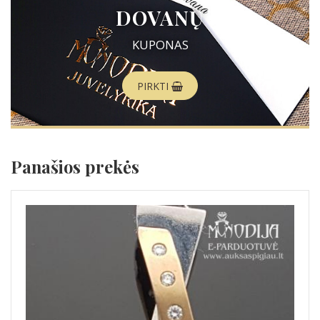
DOVANŲ
KUPONAS
PIRKTI
Panašios prekės