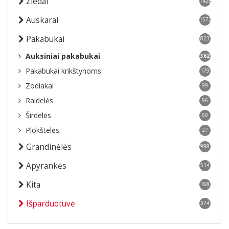
Žiedai
1428
Auskarai
1572
Pakabukai
823
Auksiniai pakabukai
362
Pakabukai krikštynoms
179
Zodiakai
99
Raidelės
96
Širdelės
60
Plokštelės
27
Grandinėlės
998
Apyrankės
514
Kita
168
Išparduotuvė
374