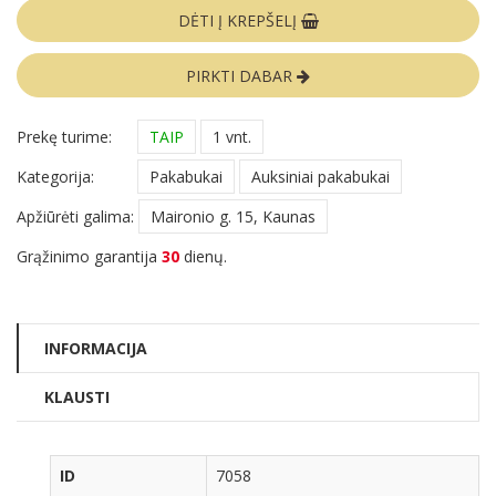
DĖTI Į KREPŠELĮ
PIRKTI DABAR
Prekę turime:
TAIP
1 vnt.
Kategorija:
Pakabukai
Auksiniai pakabukai
Apžiūrėti galima:
Maironio g. 15, Kaunas
Grąžinimo garantija
30
dienų.
INFORMACIJA
KLAUSTI
ID
7058