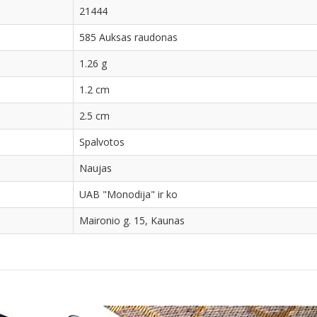
21444
585 Auksas raudonas
1.26 g
1.2 cm
2.5 cm
Spalvotos
Naujas
UAB "Monodija" ir ko
Maironio g. 15, Kaunas