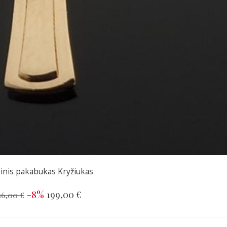
inis pakabukas Kryžiukas
-8%
199,00 €
16,00 €