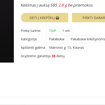
Keitimas į auksą 585
2.8 g
be priemokos
DĖTI Į KREPŠELĮ
PIRKTI DABA
Prekę turime:
TAIP
1 vnt.
Kategorija:
Pakabukai
Pakabukai krikštynom
Apžiūrėti galima:
Maironio g. 15, Kaunas
Grąžinimo garantija
30
dienų.