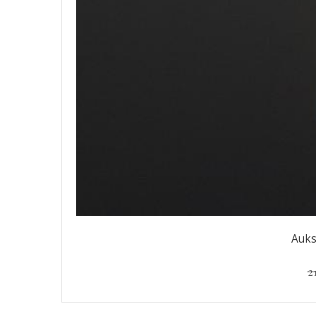
Auks
2