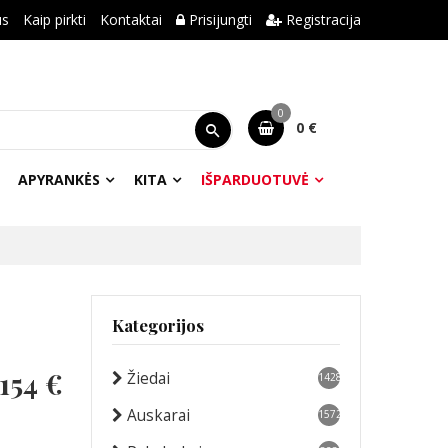
us
Kaip pirkti
Kontaktai
Prisijungti
Registracija
0
0 €
APYRANKĖS
KITA
IŠPARDUOTUVĖ
Kategorijos
154 €
Žiedai
1428
Auskarai
1572