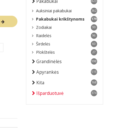
Pakabukai
823
Auksiniai pakabukai
362
Pakabukai krikštynoms
179
R
Zodiakai
99
Raidelės
96
Širdelės
60
s
Plokštelės
27
Grandinėlės
998
Apyrankės
515
Kita
168
Išparduotuvė
374