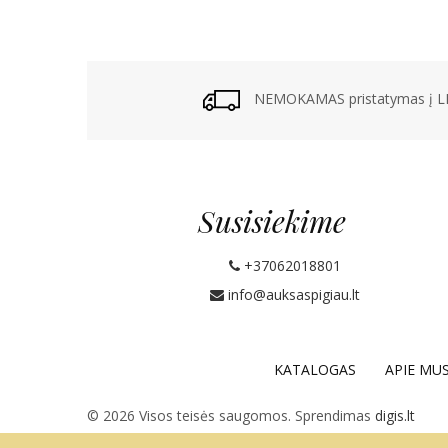
NEMOKAMAS pristatymas į LP
Susisiekime
+37062018801
info@auksaspigiau.lt
KATALOGAS
APIE MU
© 2026 Visos teisės saugomos. Sprendimas
digis.lt