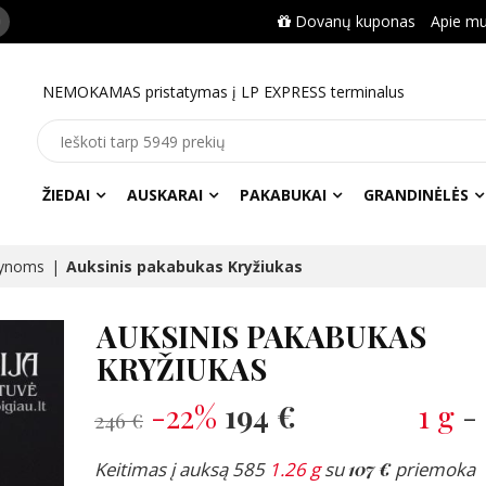
Dovanų kuponas
Apie m
NEMOKAMAS pristatymas į LP EXPRESS terminalus
ŽIEDAI
AUSKARAI
PAKABUKAI
GRANDINĖLĖS
tynoms
Auksinis pakabukas Kryžiukas
AUKSINIS PAKABUKAS
KRYŽIUKAS
-22%
194 €
1 g
-
246 €
Keitimas į auksą 585
1.26 g
su
107 €
priemoka