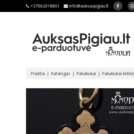
+37062018801
info@auksaspigiau.lt
Pradžia
Katalogas
Pakabukai
Pakabukai krikš