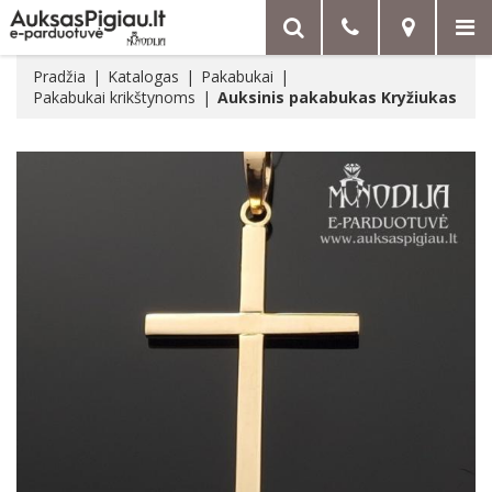
Pradžia
Katalogas
Pakabukai
Pakabukai krikštynoms
Auksinis pakabukas Kryžiukas