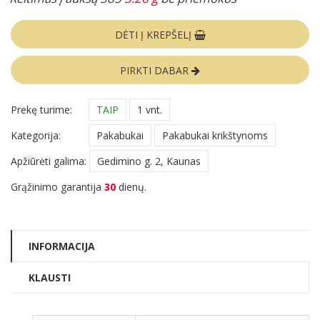
DĖTI Į KREPŠELĮ
PIRKTI DABAR
Prekę turime:
TAIP
1 vnt.
Kategorija:
Pakabukai
Pakabukai krikštynoms
Apžiūrėti galima:
Gedimino g. 2, Kaunas
Grąžinimo garantija
30
dienų.
INFORMACIJA
KLAUSTI