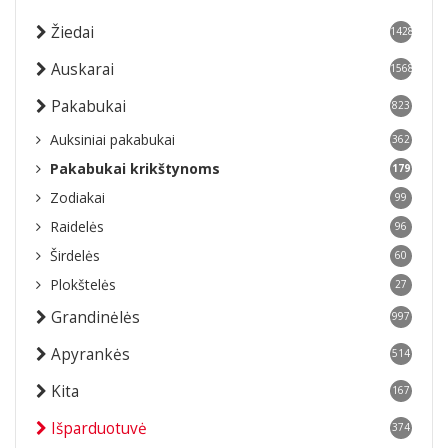
Žiedai
1428
Auskarai
1568
Pakabukai
823
Auksiniai pakabukai
362
Pakabukai krikštynoms
179
Zodiakai
99
Raidelės
96
Širdelės
60
Plokštelės
27
Grandinėlės
997
Apyrankės
514
Kita
167
Išparduotuvė
374