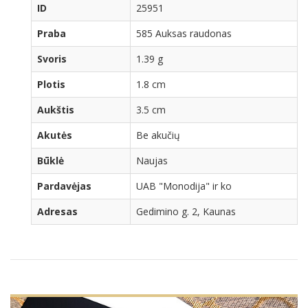
ID
25951
Praba
585 Auksas raudonas
Svoris
1.39 g
Plotis
1.8 cm
Aukštis
3.5 cm
Akutės
Be akučių
Būklė
Naujas
Pardavėjas
UAB "Monodija" ir ko
Adresas
Gedimino g. 2, Kaunas