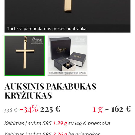
Tai tikra parduodamos prekės nuotrauka.
AUKSINIS PAKABUKAS
KRYŽIUKAS
-34%
225 €
1 g
-
162 €
338 €
Keitimas į auksą 585
1.39 g
su
129 €
priemoka
Keitimas į auksą 585
3.26 g
be priemokos