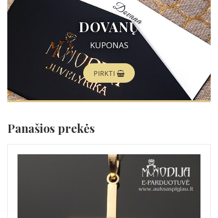
DOVANŲ
KUPONAS
PIRKTI
Panašios prekės