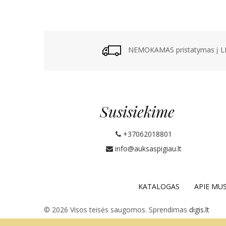
NEMOKAMAS pristatymas į LP
Susisiekime
+37062018801
info@auksaspigiau.lt
KATALOGAS
APIE MU
© 2026 Visos teisės saugomos. Sprendimas
digis.lt