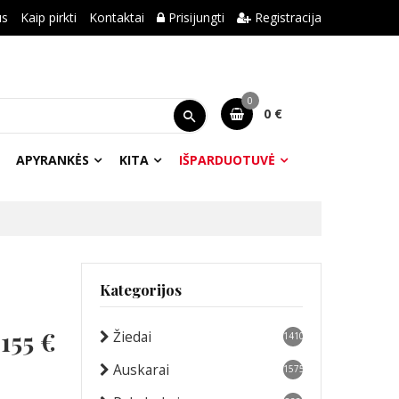
us
Kaip pirkti
Kontaktai
Prisijungti
Registracija
0
0 €
APYRANKĖS
KITA
IŠPARDUOTUVĖ
Kategorijos
-
155 €
Žiedai
1410
Auskarai
1575