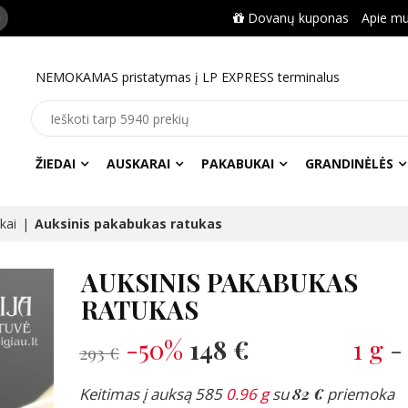
Dovanų kuponas
Apie m
NEMOKAMAS pristatymas į LP EXPRESS terminalus
ŽIEDAI
AUSKARAI
PAKABUKAI
GRANDINĖLĖS
kai
Auksinis pakabukas ratukas
AUKSINIS PAKABUKAS
RATUKAS
-50%
148 €
1 g
293 €
Keitimas į auksą 585
0.96 g
su
82 €
priemoka