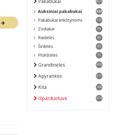
Pakabukai
823
Auksiniai pakabukai
362
Pakabukai krikštynoms
179
R
Zodiakai
99
Raidelės
96
Širdelės
60
Plokštelės
27
Grandinėlės
999
Apyrankės
517
Kita
168
Išparduotuvė
374