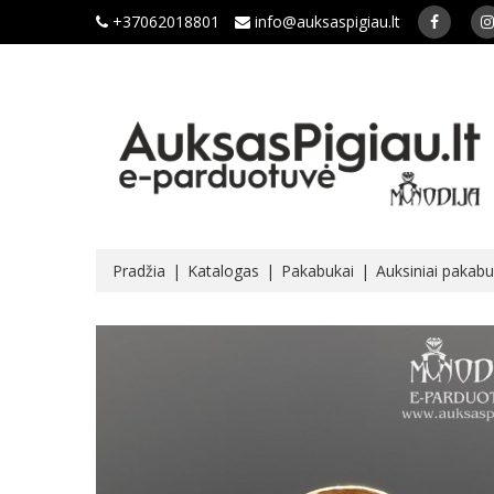
+37062018801
info@auksaspigiau.lt
Pradžia
Katalogas
Pakabukai
Auksiniai pakabu