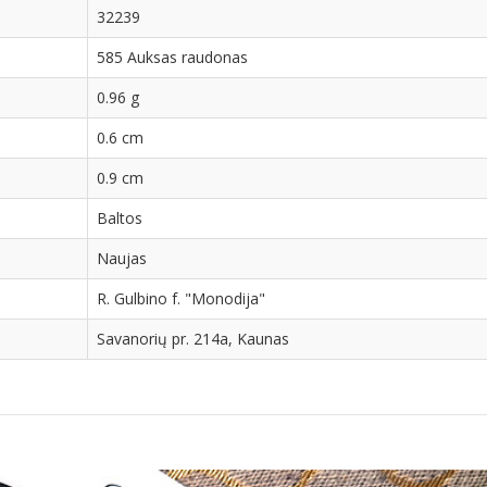
32239
585 Auksas raudonas
0.96 g
0.6 cm
0.9 cm
Baltos
Naujas
R. Gulbino f. "Monodija"
Savanorių pr. 214a, Kaunas