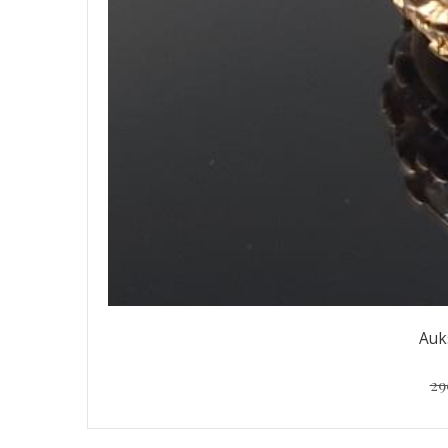
Auk
29