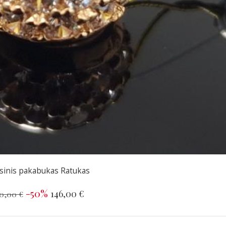
sinis pakabukas Ratukas
-50%
146,00 €
0,00 €