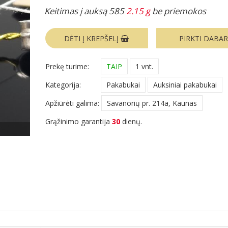
Keitimas į auksą 585
2.15 g
be priemokos
DĖTI Į KREPŠELĮ
PIRKTI DABA
Prekę turime:
TAIP
1 vnt.
Kategorija:
Pakabukai
Auksiniai pakabukai
Apžiūrėti galima:
Savanorių pr. 214a, Kaunas
Grąžinimo garantija
30
dienų.