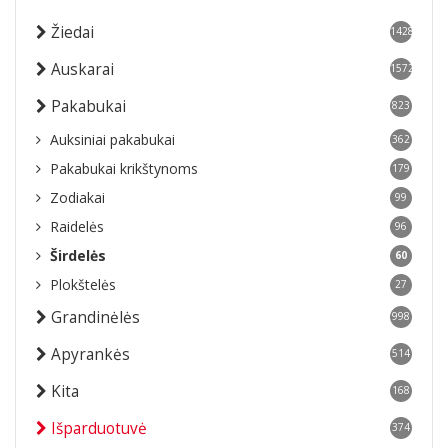
Žiedai
1428
Auskarai
1572
Pakabukai
823
Auksiniai pakabukai
362
Pakabukai krikštynoms
179
Zodiakai
99
Raidelės
96
Širdelės
60
Plokštelės
27
Grandinėlės
998
Apyrankės
514
Kita
168
Išparduotuvė
374