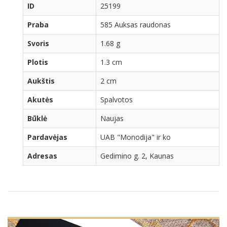
ID
25199
Praba
585 Auksas raudonas
Svoris
1.68 g
Plotis
1.3 cm
Aukštis
2 cm
Akutės
Spalvotos
Būklė
Naujas
Pardavėjas
UAB "Monodija" ir ko
Adresas
Gedimino g. 2, Kaunas