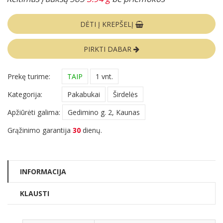
DĖTI Į KREPŠELĮ
PIRKTI DABAR
Prekę turime:
TAIP
1 vnt.
Kategorija:
Pakabukai
Širdelės
Apžiūrėti galima:
Gedimino g. 2, Kaunas
Grąžinimo garantija
30
dienų.
INFORMACIJA
KLAUSTI