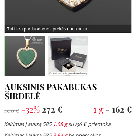
Tai tikra parduodamos prekės nuotrauka.
AUKSINIS PAKABUKAS
ŠIRDELĖ
-32%
272 €
1 g
-
162 €
400 €
Keitimas į auksą 585
1.68 g
su
156 €
priemoka
Keitimas į auksą 585
3.94 g
be priemokos