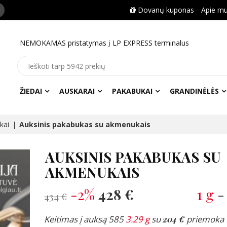
Dovanų kuponas
Apie m
NEMOKAMAS pristatymas į LP EXPRESS terminalus
ŽIEDAI
AUSKARAI
PAKABUKAI
GRANDINĖLĖS
kai
Auksinis pakabukas su akmenukais
AUKSINIS PAKABUKAS SU
AKMENUKAIS
-2%
428 €
1 g
434 €
Keitimas į auksą 585
3.29 g
su
204 €
priemoka