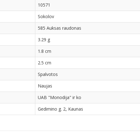
10571
Sokolov
585 Auksas raudonas
3.29 g
1.8 cm
2.5 cm
Spalvotos
Naujas
UAB "Monodija" ir ko
Gedimino g. 2, Kaunas