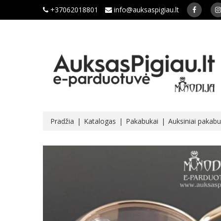
+37062018801
info@auksaspigiau.lt
Pradžia
Katalogas
Pakabukai
Auksiniai pakabu