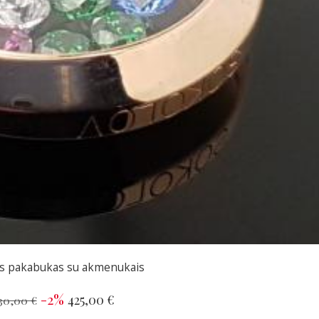
is pakabukas su akmenukais
-2%
425,00 €
30,00 €