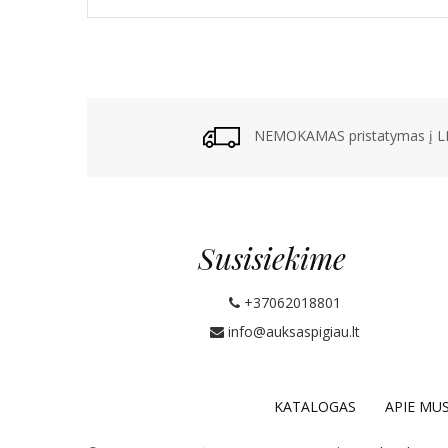
NEMOKAMAS pristatymas į LP
Susisiekime
+37062018801
info@auksaspigiau.lt
KATALOGAS
APIE MU