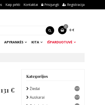
us
Kaip pirkti
Kontaktai
Prisijungti
Registracija
0
0 €
APYRANKĖS
KITA
IŠPARDUOTUVĖ
Kategorijos
-
131 €
Žiedai
1410
Auskarai
1570