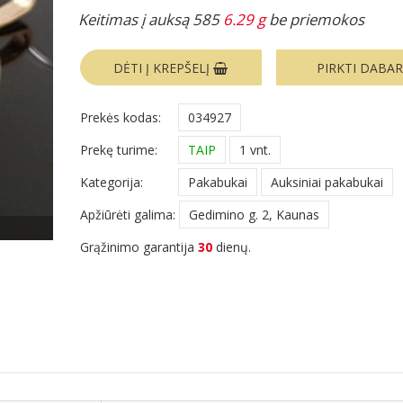
Keitimas į auksą 585
6.29 g
be priemokos
DĖTI Į KREPŠELĮ
PIRKTI DABA
Prekės kodas:
034927
Prekę turime:
TAIP
1 vnt.
Kategorija:
Pakabukai
Auksiniai pakabukai
Apžiūrėti galima:
Gedimino g. 2, Kaunas
Grąžinimo garantija
30
dienų.