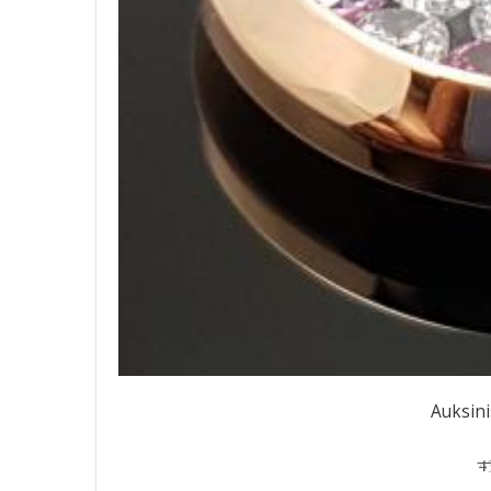
Auksin
4