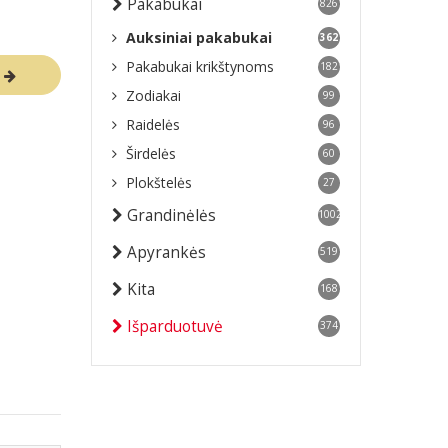
Pakabukai
826
Auksiniai pakabukai
362
Pakabukai krikštynoms
182
R
Zodiakai
99
Raidelės
96
Širdelės
60
Plokštelės
27
Grandinėlės
1002
Apyrankės
519
Kita
168
Išparduotuvė
374