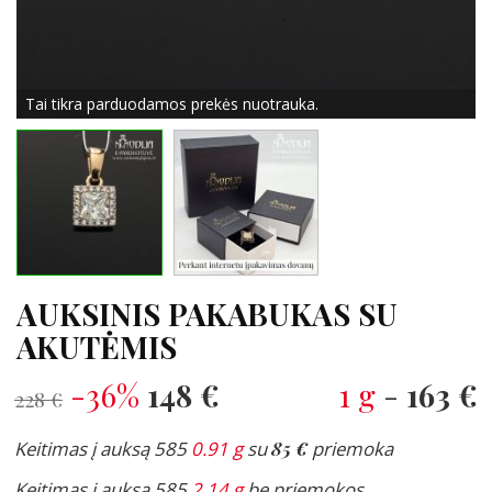
Tai tikra parduodamos prekės nuotrauka.
AUKSINIS PAKABUKAS SU
AKUTĖMIS
-36%
148 €
1 g
-
163 €
228 €
Keitimas į auksą 585
0.91 g
su
85 €
priemoka
Keitimas į auksą 585
2.14 g
be priemokos