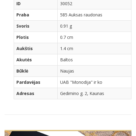
ID
30052
Praba
585 Auksas raudonas
Svoris
0.91 g
Plotis
0.7 cm
Aukštis
1.4 cm
Akutės
Baltos
Būklė
Naujas
Pardavėjas
UAB "Monodija" ir ko
Adresas
Gedimino g. 2, Kaunas