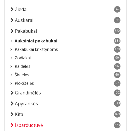
Žiedai
1427
Auskarai
1563
Pakabukai
822
Auksiniai pakabukai
361
Pakabukai krikštynoms
179
Zodiakai
99
Raidelės
96
Širdelės
60
Plokštelės
27
Grandinėlės
1003
Apyrankės
513
Kita
169
Išparduotuvė
373