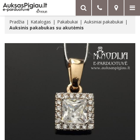
Pradžia
Katalogas
Pakabukai
Auksiniai pakabukai
Auksinis pakabukas su akutėmis