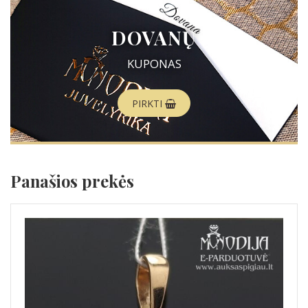
DOVANŲ
KUPONAS
PIRKTI
Panašios prekės