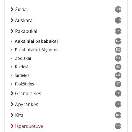
Žiedai
1410
Auskarai
1570
Pakabukai
826
Auksiniai pakabukai
362
Pakabukai krikštynoms
182
Zodiakai
99
Raidelės
96
Širdelės
60
Plokštelės
27
Grandinėlės
1002
Apyrankės
519
Kita
168
Išparduotuvė
374