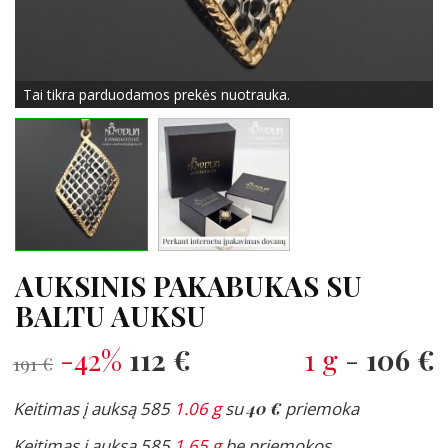
Tai tikra parduodamos prekės nuotrauka.
AUKSINIS PAKABUKAS SU
BALTU AUKSU
-42%
112 €
1 g
-
106 €
191 €
Keitimas į auksą 585
1.06 g
su
40 €
priemoka
Keitimas į auksą 585
1.65 g
be priemokos