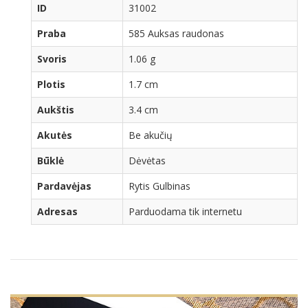
ID
31002
Praba
585 Auksas raudonas
Svoris
1.06 g
Plotis
1.7 cm
Aukštis
3.4 cm
Akutės
Be akučių
Būklė
Dėvėtas
Pardavėjas
Rytis Gulbinas
Adresas
Parduodama tik internetu