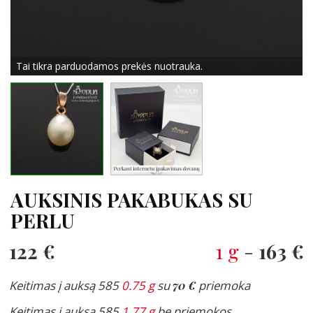
Tai tikra parduodamos prekės nuotrauka.
AUKSINIS PAKABUKAS SU
PERLU
122 €
1 g
-
163 €
Keitimas į auksą 585
0.75 g
su
70 €
priemoka
Keitimas į auksą 585
1.77 g
be priemokos