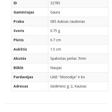
ID
32785
Gamintojas
Gaura
Praba
585 Auksas raudonas
Svoris
0.75 g
Plotis
0.7 cm
Aukštis
1.5 cm
Akutės
Spalvotas perlas 7mm
Būklė
Naujas
Pardavėjas
UAB "Monodija" ir ko
Adresas
Gedimino g. 2, Kaunas