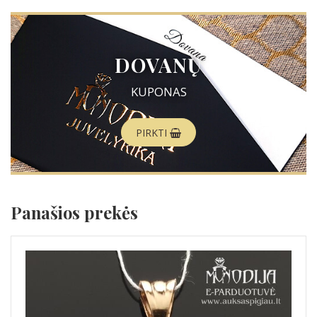
DOVANŲ
KUPONAS
PIRKTI
Panašios prekės