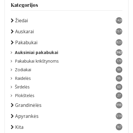
Kategorijos
Žiedai
1428
Auskarai
1570
Pakabukai
823
Auksiniai pakabukai
362
Pakabukai krikštynoms
179
Zodiakai
99
Raidelės
96
Širdelės
60
Plokštelės
27
Grandinėlės
998
Apyrankės
514
Kita
167