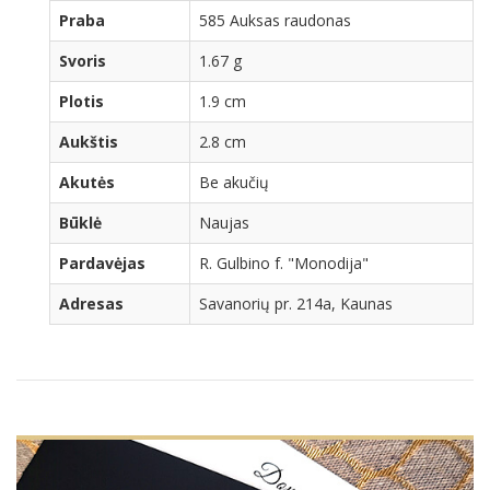
Praba
585 Auksas raudonas
Svoris
1.67 g
Plotis
1.9 cm
Aukštis
2.8 cm
Akutės
Be akučių
Būklė
Naujas
Pardavėjas
R. Gulbino f. "Monodija"
Adresas
Savanorių pr. 214a, Kaunas