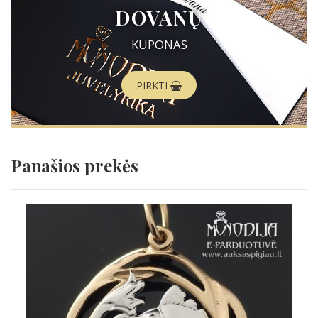
DOVANŲ
KUPONAS
PIRKTI
Panašios prekės