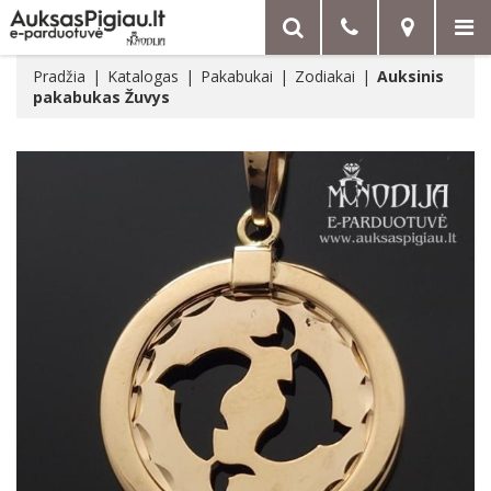
Pradžia
Katalogas
Pakabukai
Zodiakai
Auksinis
pakabukas Žuvys