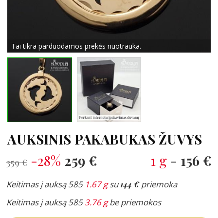
Tai tikra parduodamos prekės nuotrauka.
AUKSINIS PAKABUKAS ŽUVYS
-28%
259 €
1 g
-
156 €
359 €
Keitimas į auksą 585
1.67 g
su
144 €
priemoka
Keitimas į auksą 585
3.76 g
be priemokos