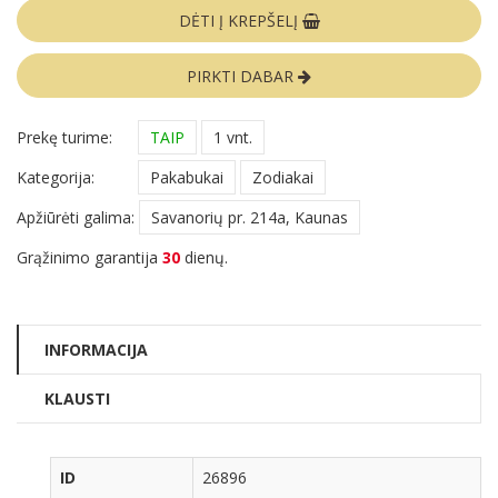
DĖTI Į KREPŠELĮ
PIRKTI DABAR
Prekę turime:
TAIP
1 vnt.
Kategorija:
Pakabukai
Zodiakai
Apžiūrėti galima:
Savanorių pr. 214a, Kaunas
Grąžinimo garantija
30
dienų.
INFORMACIJA
KLAUSTI
ID
26896