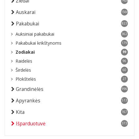
Žiedai
1428
Auskarai
1566
Pakabukai
823
Auksiniai pakabukai
362
Pakabukai krikštynoms
179
Zodiakai
99
Raidelės
96
Širdelės
60
Plokštelės
27
Grandinėlės
996
Apyrankės
513
Kita
167
Išparduotuvė
373