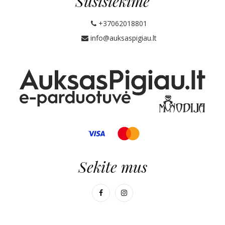
Susisiekime
+37062018801
info@auksaspigiau.lt
Sekite mus