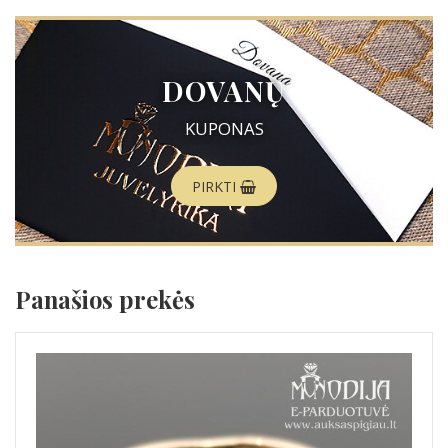
DOVANŲ
KUPONAS
PIRKTI
Panašios prekės