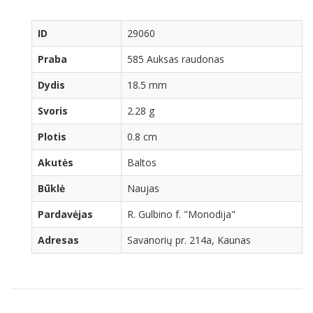
ID
29060
Praba
585 Auksas raudonas
Dydis
18.5 mm
Svoris
2.28 g
Plotis
0.8 cm
Akutės
Baltos
Būklė
Naujas
Pardavėjas
R. Gulbino f. "Monodija"
Adresas
Savanorių pr. 214a, Kaunas