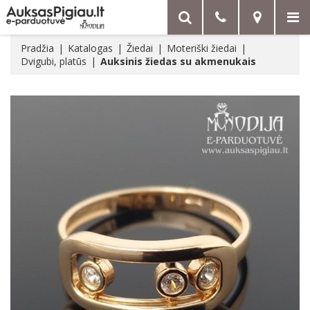
Pradžia
Katalogas
Žiedai
Moteriški žiedai
Dvigubi, platūs
Auksinis žiedas su akmenukais