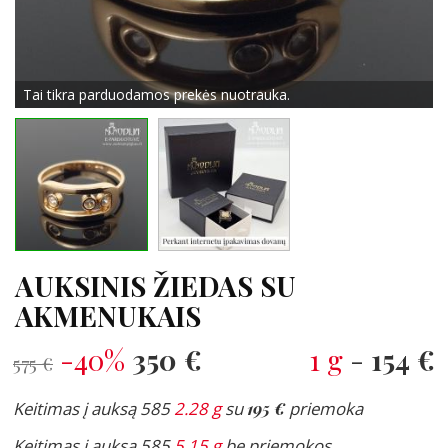
Tai tikra parduodamos prekės nuotrauka.
AUKSINIS ŽIEDAS SU
AKMENUKAIS
-40%
350 €
1 g
-
154 €
575 €
Keitimas į auksą 585
2.28 g
su
195 €
priemoka
Keitimas į auksą 585
5.15 g
be priemokos