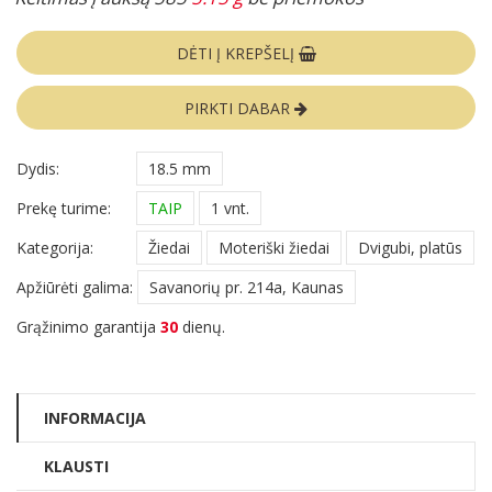
DĖTI Į KREPŠELĮ
PIRKTI DABAR
Dydis:
18.5 mm
Prekę turime:
TAIP
1 vnt.
Kategorija:
Žiedai
Moteriški žiedai
Dvigubi, platūs
Apžiūrėti galima:
Savanorių pr. 214a, Kaunas
Grąžinimo garantija
30
dienų.
INFORMACIJA
KLAUSTI