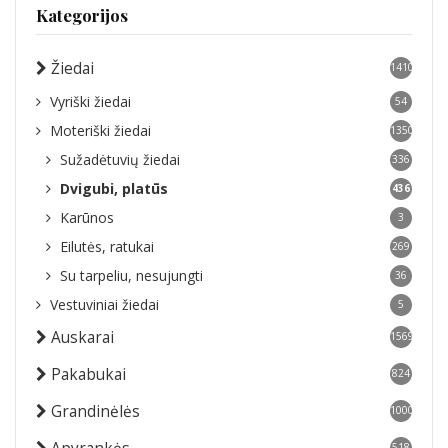
Kategorijos
Žiedai
1410
Vyriški žiedai
54
Moteriški žiedai
1350
Sužadėtuvių žiedai
336
Dvigubi, platūs
436
Karūnos
3
Eilutės, ratukai
269
Su tarpeliu, nesujungti
36
Vestuviniai žiedai
5
Auskarai
1569
Pakabukai
824
Grandinėlės
1000
518