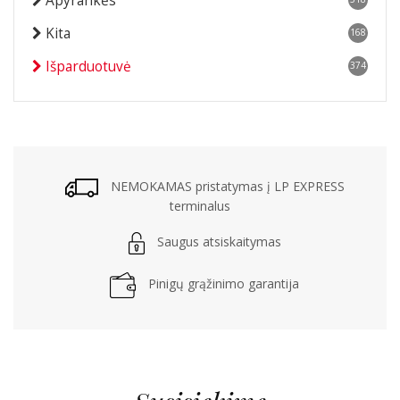
Apyrankės
Kita
168
Išparduotuvė
374
NEMOKAMAS pristatymas į LP EXPRESS
terminalus
Saugus atsiskaitymas
Pinigų grąžinimo garantija