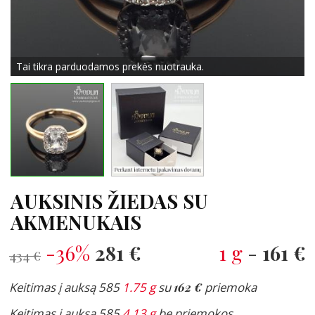
Tai tikra parduodamos prekės nuotrauka.
AUKSINIS ŽIEDAS SU
AKMENUKAIS
-36%
281 €
1 g
-
161 €
434 €
Keitimas į auksą 585
1.75 g
su
162 €
priemoka
Keitimas į auksą 585
4.13 g
be priemokos