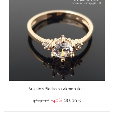
Auksinis žiedas su akmenukais
-40%
282,00 €
464,00 €