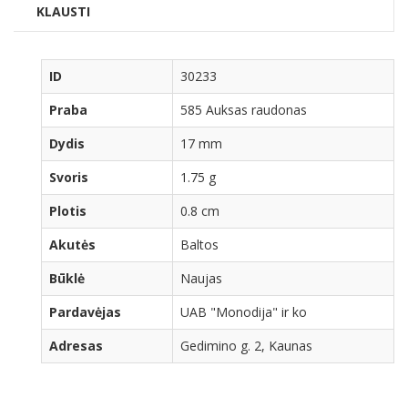
KLAUSTI
ID
30233
Praba
585 Auksas raudonas
Dydis
17 mm
Svoris
1.75 g
Plotis
0.8 cm
Akutės
Baltos
Būklė
Naujas
Pardavėjas
UAB "Monodija" ir ko
Adresas
Gedimino g. 2, Kaunas