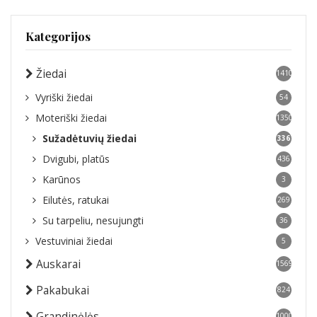
Kategorijos
Žiedai
1410
Vyriški žiedai
54
Moteriški žiedai
1350
Sužadėtuvių žiedai
336
Dvigubi, platūs
436
Karūnos
3
Eilutės, ratukai
269
Su tarpeliu, nesujungti
36
Vestuviniai žiedai
5
Auskarai
1569
Pakabukai
824
Grandinėlės
1000