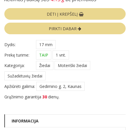
DĖTI Į KREPŠELĮ
PIRKTI DABAR
Dydis:
17 mm
Prekę turime:
TAIP
1 vnt.
Kategorija:
Žiedai
Moteriški žiedai
Sužadėtuvių žiedai
Apžiūrėti galima:
Gedimino g. 2, Kaunas
Grąžinimo garantija
30
dienų.
INFORMACIJA