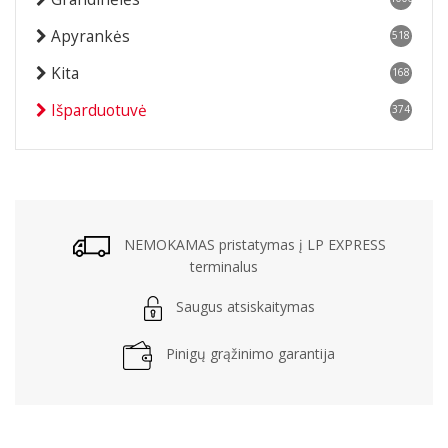
Apyrankės
518
Kita
168
Išparduotuvė
374
NEMOKAMAS pristatymas į LP EXPRESS
terminalus
Saugus atsiskaitymas
Pinigų grąžinimo garantija