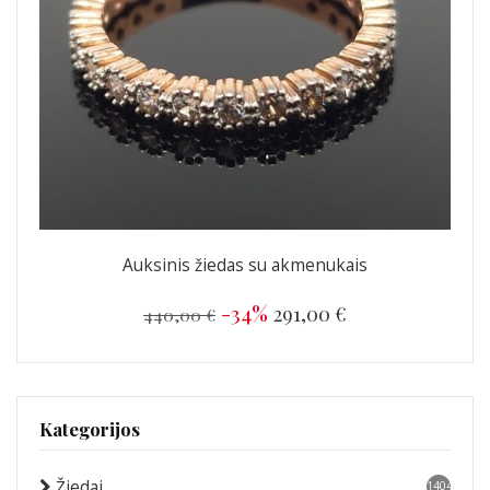
Auksinis žiedas su akmenukais
-34%
291,00 €
440,00 €
Kategorijos
Žiedai
1404