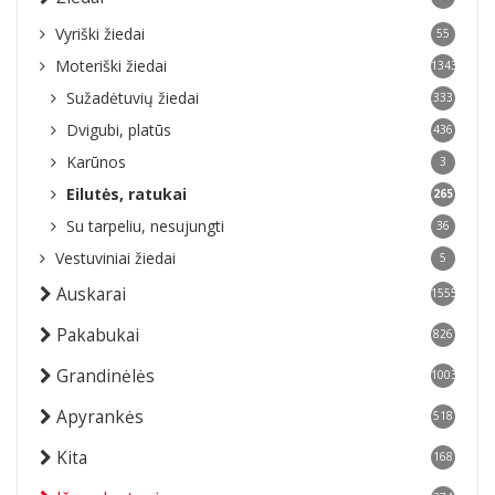
Vyriški žiedai
55
Moteriški žiedai
1343
Sužadėtuvių žiedai
333
Dvigubi, platūs
436
Karūnos
3
Eilutės, ratukai
265
Su tarpeliu, nesujungti
36
Vestuviniai žiedai
5
Auskarai
1555
Pakabukai
826
Grandinėlės
1003
Apyrankės
518
Kita
168