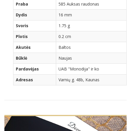
Praba
585 Auksas raudonas
Dydis
16 mm
Svoris
1.75 g
Plotis
0.2 cm
Akutės
Baltos
Būklė
Naujas
Pardavėjas
UAB "Monodija" ir ko
Adresas
Varnių g. 48b, Kaunas