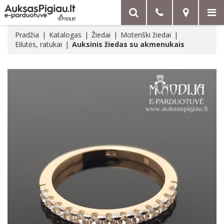
Pradžia
Katalogas
Žiedai
Moteriški žiedai
Eilutės, ratukai
Auksinis žiedas su akmenukais