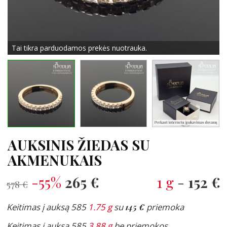
Tai tikra parduodamos prekės nuotrauka.
AUKSINIS ŽIEDAS SU
AKMENUKAIS
-55%
265 €
1 g
-
152 €
578 €
Keitimas į auksą 585
1.75 g
su
145 €
priemoka
Keitimas į auksą 585
3.88 g
be priemokos