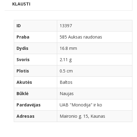
KLAUSTI
ID
13397
Praba
585 Auksas raudonas
Dydis
16.8 mm
Svoris
2.11 g
Plotis
0.5 cm
Akutės
Baltos
Būklė
Naujas
Pardavėjas
UAB "Monodija" ir ko
Adresas
Maironio g. 15, Kaunas