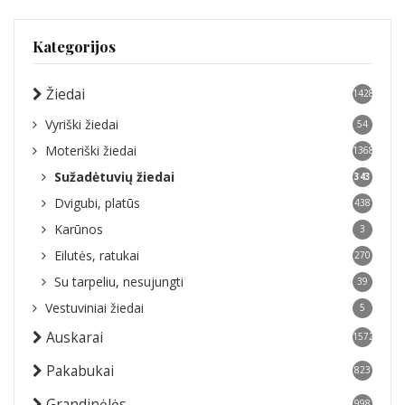
Kategorijos
Žiedai
1428
Vyriški žiedai
54
Moteriški žiedai
1368
Sužadėtuvių žiedai
343
Dvigubi, platūs
438
Karūnos
3
Eilutės, ratukai
270
Su tarpeliu, nesujungti
39
Vestuviniai žiedai
5
Auskarai
1572
Pakabukai
823
Grandinėlės
998