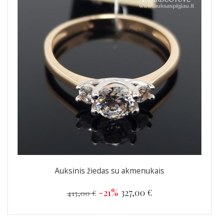
Auksinis žiedas su akmenukais
-21%
327,00 €
413,00 €