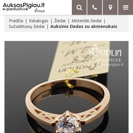
Pradžia
Katalogas
Žiedai
Moteriški žiedai
Sužadėtuvių žiedai
Auksinis žiedas su akmenukais