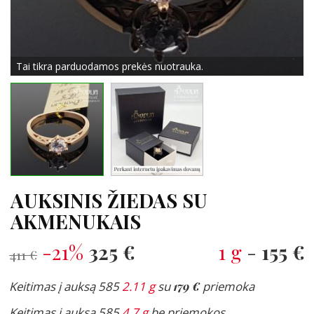
Tai tikra parduodamos prekės nuotrauka.
AUKSINIS ŽIEDAS SU
AKMENUKAIS
-21%
325 €
1 g
-
155 €
411 €
Keitimas į auksą 585
2.11 g
su
179 €
priemoka
Keitimas į auksą 585
4.7 g
be priemokos