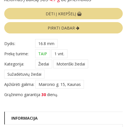
DĖTI Į KREPŠELĮ
PIRKTI DABAR
Dydis:
16.8 mm
Prekę turime:
TAIP
1 vnt.
Kategorija:
Žiedai
Moteriški žiedai
Sužadėtuvių žiedai
Apžiūrėti galima:
Maironio g. 15, Kaunas
Grąžinimo garantija
30
dienų.
INFORMACIJA