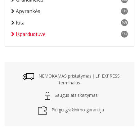
Apyrankės
515
Kita
168
Išparduotuvė
374
NEMOKAMAS pristatymas į LP EXPRESS
terminalus
Saugus atsiskaitymas
Pinigų grąžinimo garantija