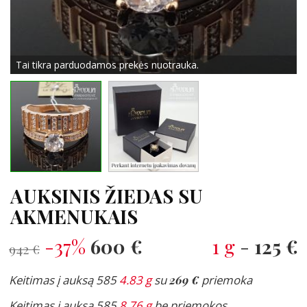
Tai tikra parduodamos prekės nuotrauka.
AUKSINIS ŽIEDAS SU
AKMENUKAIS
-37%
600 €
1 g
-
125 €
942 €
Keitimas į auksą 585
4.83 g
su
269 €
priemoka
Keitimas į auksą 585
8.76 g
be priemokos