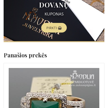
DOVANŲ
KUPONAS
PIRKTI
Panašios prekės