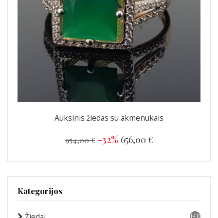
Auksinis žiedas su akmenukais
-32%
656,00 €
954,00 €
Kategorijos
Žiedai
1410