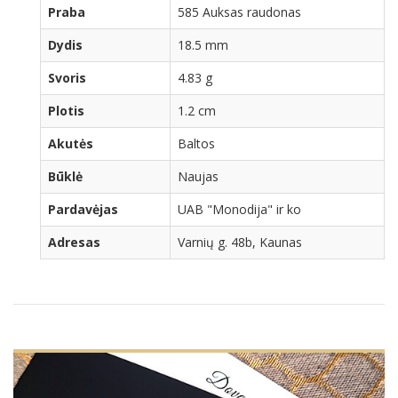
Praba
585 Auksas raudonas
Dydis
18.5 mm
Svoris
4.83 g
Plotis
1.2 cm
Akutės
Baltos
Būklė
Naujas
Pardavėjas
UAB "Monodija" ir ko
Adresas
Varnių g. 48b, Kaunas