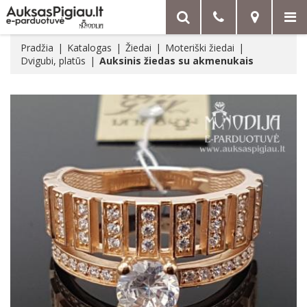
Pradžia
Katalogas
Žiedai
Moteriški žiedai
Dvigubi, platūs
Auksinis žiedas su akmenukais