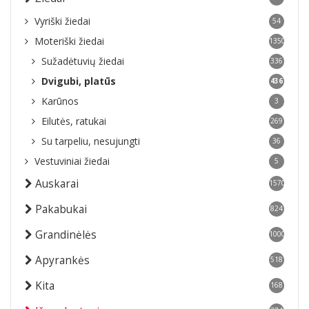
Vyriški žiedai
54
Moteriški žiedai
1350
Sužadėtuvių žiedai
336
Dvigubi, platūs
436
Karūnos
3
Eilutės, ratukai
269
Su tarpeliu, nesujungti
36
Vestuviniai žiedai
5
Auskarai
1570
Pakabukai
824
Grandinėlės
1000
Apyrankės
518
Kita
168