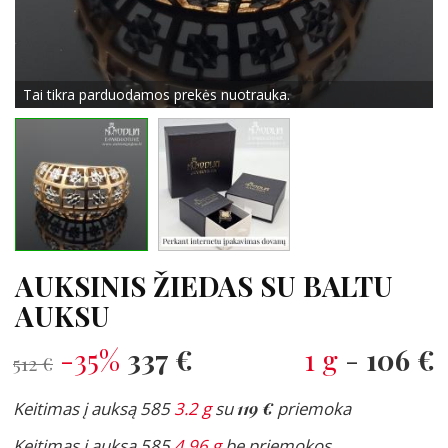
Tai tikra parduodamos prekės nuotrauka.
AUKSINIS ŽIEDAS SU BALTU
AUKSU
-35%
337 €
1 g
-
106 €
512 €
Keitimas į auksą 585
3.2 g
su
119 €
priemoka
Keitimas į auksą 585
4.96 g
be priemokos