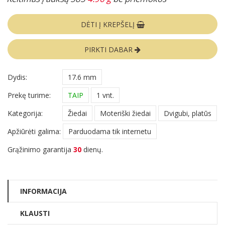
DĖTI Į KREPŠELĮ
PIRKTI DABAR
Dydis:
17.6 mm
Prekę turime:
TAIP
1 vnt.
Kategorija:
Žiedai
Moteriški žiedai
Dvigubi, platūs
Apžiūrėti galima:
Parduodama tik internetu
Grąžinimo garantija
30
dienų.
INFORMACIJA
KLAUSTI