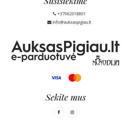
Susisiekime
+37062018801
info@auksaspigiau.lt
Sekite mus