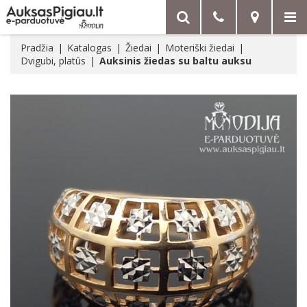
Pradžia
Katalogas
Žiedai
Moteriški žiedai
Dvigubi, platūs
Auksinis žiedas su baltu auksu