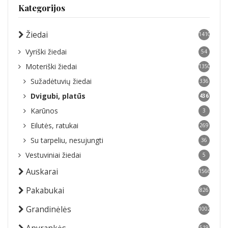
Kategorijos
Žiedai
1410
Vyriški žiedai
54
Moteriški žiedai
1350
Sužadėtuvių žiedai
336
Dvigubi, platūs
436
Karūnos
3
Eilutės, ratukai
269
Su tarpeliu, nesujungti
36
Vestuviniai žiedai
5
Auskarai
1566
Pakabukai
826
Grandinėlės
1002
519