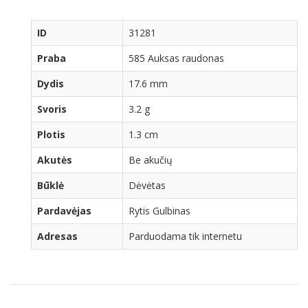
ID
31281
Praba
585 Auksas raudonas
Dydis
17.6 mm
Svoris
3.2 g
Plotis
1.3 cm
Akutės
Be akučių
Būklė
Dėvėtas
Pardavėjas
Rytis Gulbinas
Adresas
Parduodama tik internetu