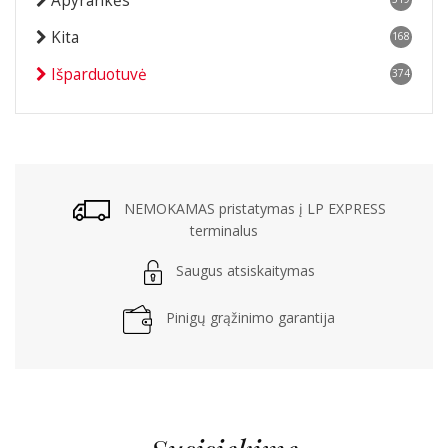
Apyrankės
Kita
168
Išparduotuvė
374
NEMOKAMAS pristatymas į LP EXPRESS
terminalus
Saugus atsiskaitymas
Pinigų grąžinimo garantija