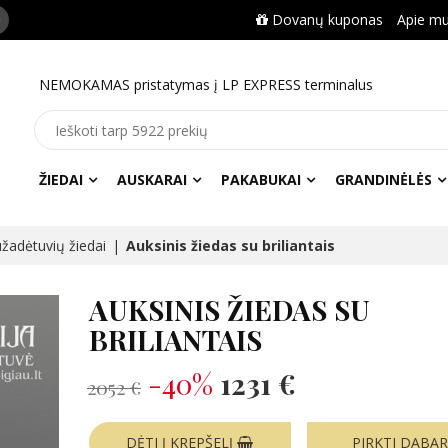
Dovanų kuponas
Apie m
NEMOKAMAS pristatymas į LP EXPRESS terminalus
ŽIEDAI
AUSKARAI
PAKABUKAI
GRANDINĖLĖS
žadėtuvių žiedai
Auksinis žiedas su briliantais
AUKSINIS ŽIEDAS SU
BRILIANTAIS
-40%
1231 €
2052 €
DĖTI Į KREPŠELĮ
PIRKTI DABA