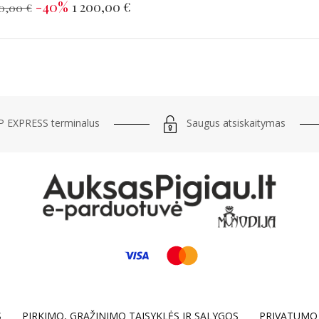
-40%
1 200,00 €
0,00 €
Saugus atsiskaitymas
 EXPRESS terminalus
S
PIRKIMO, GRĄŽINIMO TAISYKLĖS IR SĄLYGOS
PRIVATUMO 