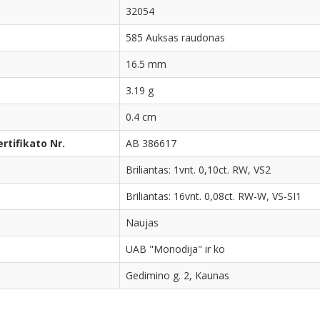
32054
585 Auksas raudonas
16.5 mm
3.19 g
0.4 cm
tifikato Nr.
AB 386617
Briliantas: 1vnt. 0,10ct. RW, VS2
Briliantas: 16vnt. 0,08ct. RW-W, VS-SI1
Naujas
UAB "Monodija" ir ko
Gedimino g. 2, Kaunas