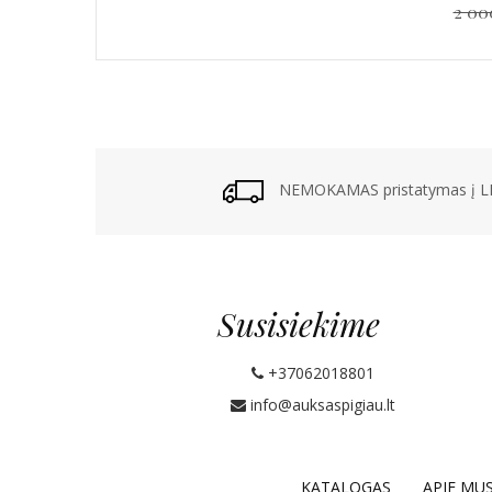
2 00
NEMOKAMAS pristatymas į LP
Susisiekime
+37062018801
info@auksaspigiau.lt
KATALOGAS
APIE MU