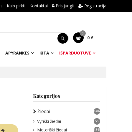
us
Kaip pirkti
Kontaktai
Prisijungti
Registracija
0
0 €
APYRANKĖS
KITA
IŠPARDUOTUVĖ
Kategorijos
Žiedai
1404
Vyriški žiedai
55
Moteriški žiedai
R
1343