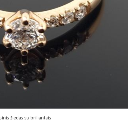
inis žiedas su briliantais