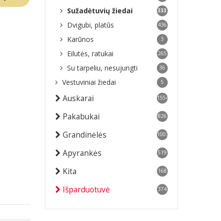
Sužadėtuvių žiedai
333
Dvigubi, platūs
436
Karūnos
3
Eilutės, ratukai
265
Su tarpeliu, nesujungti
36
Vestuviniai žiedai
5
Auskarai
1554
Pakabukai
826
Grandinėlės
1003
Apyrankės
519
Kita
168
Išparduotuvė
374