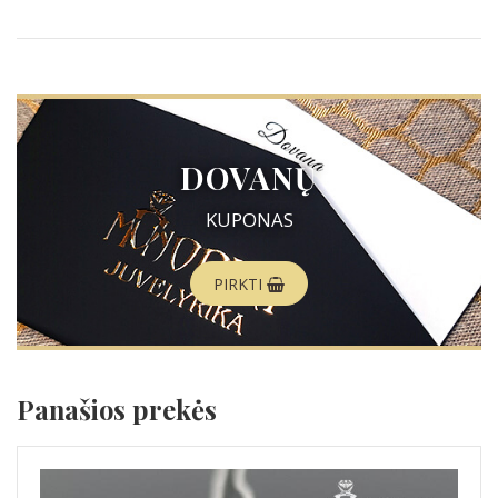
DOVANŲ
KUPONAS
PIRKTI
Panašios prekės