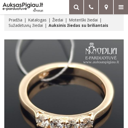
Pradžia
Katalogas
Žiedai
Moteriški žiedai
Sužadėtuvių žiedai
Auksinis žiedas su briliantais