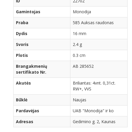
ID
22702
Gamintojas
Monodija
Praba
585 Auksas raudonas
Dydis
16 mm
Svoris
2.4 g
Plotis
0.3 cm
Brangakmenių
AB 285652
sertifikato Nr.
Akutės
Briliantas: 4vnt. 0,31ct.
RW+, VVS
Būklė
Naujas
Pardavėjas
UAB "Monodija" ir ko
Adresas
Gedimino g. 2, Kaunas