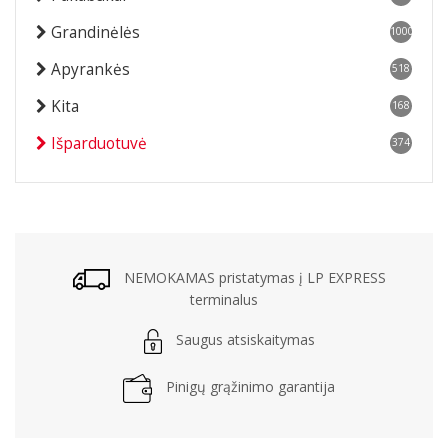
Grandinėlės
1000
Apyrankės
518
Kita
168
Išparduotuvė
374
NEMOKAMAS pristatymas į LP EXPRESS
terminalus
Saugus atsiskaitymas
Pinigų grąžinimo garantija