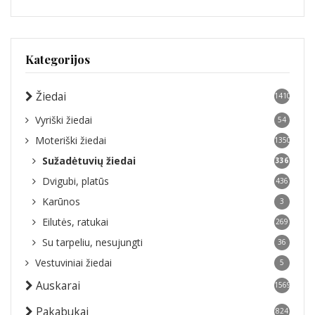
Kategorijos
Žiedai
1410
Vyriški žiedai
54
Moteriški žiedai
1350
Sužadėtuvių žiedai
336
Dvigubi, platūs
436
Karūnos
3
Eilutės, ratukai
269
Su tarpeliu, nesujungti
36
Vestuviniai žiedai
5
Auskarai
1569
Pakabukai
824