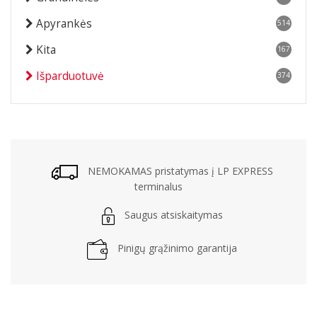
Apyrankės
514
Kita
167
Išparduotuvė
374
NEMOKAMAS pristatymas į LP EXPRESS
terminalus
Saugus atsiskaitymas
Pinigų grąžinimo garantija