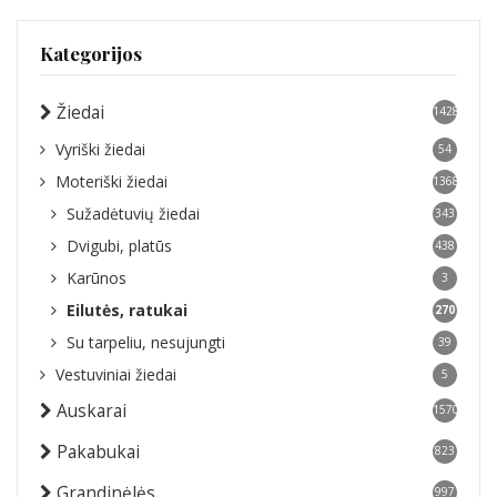
Kategorijos
Žiedai
1428
Vyriški žiedai
54
Moteriški žiedai
1368
Sužadėtuvių žiedai
343
Dvigubi, platūs
438
Karūnos
3
Eilutės, ratukai
270
Su tarpeliu, nesujungti
39
Vestuviniai žiedai
5
Auskarai
1570
Pakabukai
823
Grandinėlės
997