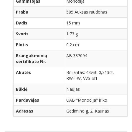
Gamintojas
Monodija
Praba
585 Auksas raudonas
Dydis
15 mm
Svoris
1.73 g
Plotis
0.2 cm
Brangakmenių
AB 337094
sertifikato Nr.
Akutės
Briliantas: 43vnt. 0,313ct.
RW+-W, VVS-SI1
Būklė
Naujas
Pardavėjas
UAB "Monodija" ir ko
Adresas
Gedimino g. 2, Kaunas