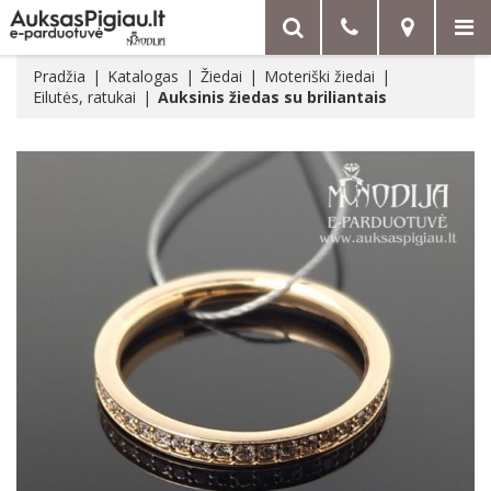
Pradžia
Katalogas
Žiedai
Moteriški žiedai
Eilutės, ratukai
Auksinis žiedas su briliantais